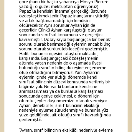
göre (bunu bir başka yabancıya Mösyö Pierre’e
yazdığı o güzel mektuptan öğreniyoruz)
Papaz’la kendisini ‘inanma’ gerçekliği üstünde
özdeşleştirmektedir. Papaz inançlarını yitirdiği
ve artık bağlanamadığı için kendisini
öldürecektir. Aynı sorunlar Ayhan için de
geçerlidir. Çünkü Ayhan karşılaştığı olaylar
sonucunda sınıfsal konumunu ve gerçeğini
kavramıştır. Dolayısıyla başlangıçta bir ‘benlik’
sorunu olarak benimsediği eylemin ancak bilinç
sorunu olarak sürdürülebileceğini gözlemiştir.
Halit bunun simgesini oluşturmaktadır,
karşısında. Başlangıçtaki özdeşleşmenin
altında yatan nedenin de o aşamada üyesi
bulunduğu sınıfın bilinç düzeyine erişememe
olup olmadığını bilmiyoruz. Yani Ayhan’ın
eylemin içinde yer aldığı dönemde kendi
sınıfsal bilincinin düzeyi konusunda verilmiş bir
bilgimiz yok. Ne var ki bunların kendisine
anımsatılması ya da bunlarla karşılaşması
sonucunda geriye çekilmesi, o dönemi için
olumlu şeyler düşünmemize olanak vermiyor.
Ayhan, denebilir ki, sınıf bilincinin eksikliği
nedeniyle eyleme sürüklenmiş ve bununla yüz
yüze geldiğinde, ait olduğu sınıfı kavradığında
gerilemiştir.
“Ayhan, sınıf bilincinin eksikliği nedeniyle eyleme