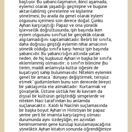
başlıyor. Bu yabancılaşmanın, ikinci aşamada,
eylemci olarak yaşadığı geçmişine ve bugüne
aktarılabilmiş çevrelerine ve kişilerine
yönelmesi, bu arada da genel olarak ‘eylem’
olgusunu içermesi son derece doğal. Çünkü
Ayhan karşılaştığı Papaz ve ona yönelik
işlevsellik doğrultusunda, işin başında iken
eylem olgusunu sınıfsal bir gerçeklik olarak
algılamadığını saptamaktadır. Belirli bir sınıfa,
daha doğrusu giriştiği eylemin nihai amacının
yönelik olduğu sınıfa karşı henüz işin başında
yabancıdır. Bu yabancılığın altında yatan
neden, de hiç kuşkusuz Ayhan’ın başka bir sınıfa
eklemlenmiş olmasıdır; o sınıfın bilincine (bu
terim, maddi anlamıyla kültür öğesini de
kuşatıyor) sahip bulunmasıdır. Nitekim eylemini
genel bir amaca “dünyayı değiştirmek, tersyüz
etmek” güdümlerken bunu son derecede bireyci
bir yaklaşımla ele almaktadır: Kurtarmak ve
şövalyelik. Üstüne üstlük her iki kavram da
dışsal bir kültürün geliştirdiği simgelerdir ve
nitekim Naci tarafından bu anlamda
suçlanacaktır.. Kaldı ki Naci’nin suçlamasında
bir başka boyut Ayhan’ın Hıristiyan bir papaz
yerine yerli bir imamla karşılaşmış olması
durumunda aynı özdeşliğin, en azından
benimsemenin gene kurulup kurulamayacağına
yöneliktir. Ayhan kitabın sonunda öğrendiğimize