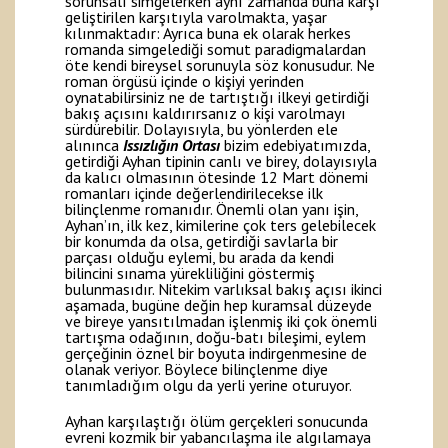
sorunsalı simgelerken aynı zamanda buna karşı
geliştirilen karşıtıyla varolmakta, yaşar
kılınmaktadır: Ayrıca buna ek olarak herkes
romanda simgelediği somut paradigmalardan
öte kendi bireysel sorunuyla söz konusudur. Ne
roman örgüsü içinde o kişiyi yerinden
oynatabilirsiniz ne de tartıştığı ilkeyi getirdiği
bakış açısını kaldırırsanız o kişi varolmayı
sürdürebilir. Dolayısıyla, bu yönlerden ele
alınınca
Issızlığın Ortası
bizim edebiyatımızda,
getirdiği Ayhan tipinin canlı ve birey, dolayısıyla
da kalıcı olmasının ötesinde 12 Mart dönemi
romanları içinde değerlendirilecekse ilk
bilinçlenme romanıdır. Önemli olan yanı işin,
Ayhan’ın, ilk kez, kimilerine çok ters gelebilecek
bir konumda da olsa, getirdiği savlarla bir
parçası olduğu eylemi, bu arada da kendi
bilincini sınama yürekliliğini göstermiş
bulunmasıdır. Nitekim varlıksal bakış açısı ikinci
aşamada, bugüne değin hep kuramsal düzeyde
ve bireye yansıtılmadan işlenmiş iki çok önemli
tartışma odağının, doğu-batı bileşimi, eylem
gerçeğinin öznel bir boyuta indirgenmesine de
olanak veriyor. Böylece bilinçlenme diye
tanımladığım olgu da yerli yerine oturuyor.
Ayhan karşılaştığı ölüm gerçekleri sonucunda
evreni kozmik bir yabancılaşma ile algılamaya