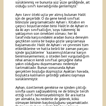
sürüklenmiş ve bununla yüz yüze geldiğinde, ait
olduğu sınıfı kavradığında gerilemiştir.”
Aynı tavır öteki uçta yer almış bulunan Halit
için de geçerlidir. O da gene kendi sınıfsal
bilinciyle yargılamaktadır Ayhan’ı. Kitabın en
çarpıcı boyutlarından birisi Halit’in de Ayhan’ın
da iki ayrı sınıfsallığın, ‘soyu tükenmiş’ iki
yaklaşımın son örnekleri olması; her iki
tarafında karşısındakini aradan bunca deneyim
geçtikten sonra bir başka gözle yargılamaya
başlamasıdır. Halit de Ayhan’ı ve çevresini tüm
etkinliklerine ve hatta belirli bir zaman parçası
içinde ‘güçlüklerine’ ‘kazanmışlıklarına’ karşın
benimseyememesi, o öteden beri vurguladığım
nihai amacın kendi sınıfsal gerçeğine daha
yakın olduğunu duyumsaması nedeniyle
tartmaktadır. Bunun sonucunda Ayhan
gerçekten boşluğa düşmüştür. Ayakları havada,
boşlukta kalmanın getirdiği yabancılaşmaya
sürüklenmiştir.
Ayhan, özetlemek gerekirse ne içinden çıktığı
sınıfla uyum sağlayabilmiş ne de bilinçle tercih
ettiği sınıfı benimseyebilmiştir. Bir ara katta
yer almakta, bu nedenle de giderek, kökü
olmayan birisinin başıboşluğunu yaşamaktadır.