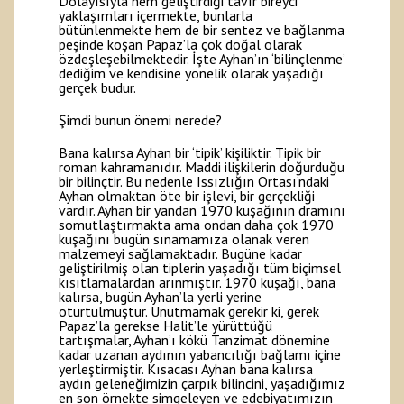
Dolayısıyla hem geliştirdiği tavır bireyci
yaklaşımları içermekte, bunlarla
bütünlenmekte hem de bir sentez ve bağlanma
peşinde koşan Papaz’la çok doğal olarak
özdeşleşebilmektedir. İşte Ayhan’ın ‘bilinçlenme’
dediğim ve kendisine yönelik olarak yaşadığı
gerçek budur.
Şimdi bunun önemi nerede?
Bana kalırsa Ayhan bir ‘tipik’ kişiliktir. Tipik bir
roman kahramanıdır. Maddi ilişkilerin doğurduğu
bir bilinçtir. Bu nedenle Issızlığın Ortası’ndaki
Ayhan olmaktan öte bir işlevi, bir gerçekliği
vardır. Ayhan bir yandan 1970 kuşağının dramını
somutlaştırmakta ama ondan daha çok 1970
kuşağını bugün sınamamıza olanak veren
malzemeyi sağlamaktadır. Bugüne kadar
geliştirilmiş olan tiplerin yaşadığı tüm biçimsel
kısıtlamalardan arınmıştır. 1970 kuşağı, bana
kalırsa, bugün Ayhan’la yerli yerine
oturtulmuştur. Unutmamak gerekir ki, gerek
Papaz’la gerekse Halit’le yürüttüğü
tartışmalar, Ayhan’ı kökü Tanzimat dönemine
kadar uzanan aydının yabancılığı bağlamı içine
yerleştirmiştir. Kısacası Ayhan bana kalırsa
aydın geleneğimizin çarpık bilincini, yaşadığımız
en son örnekte simgeleyen ve edebiyatımızın