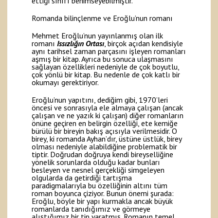
ettiği sınıfı benimseyebilmiştir.”
Romanda bilinçlenme ve Eroğlu’nun romanı
Mehmet Eroğlu’nun yayınlanmış olan ilk
romanı
Issızlığın Ortası
, birçok açıdan kendisiyle
aynı tarihsel zaman parçasını işleyen romanları
aşmış bir kitap. Ayrıca bu sonuca ulaşmasını
sağlayan özellikleri nedeniyle de çok boyutlu,
çok yönlü bir kitap. Bu nedenle de çok katlı bir
okumayı gerektiriyor.
Eroğlu’nun yapıtını, dediğim gibi, 1970’leri
öncesi ve sonrasıyla ele almaya çalışan (ancak
çalışan ve ne yazık ki çalışan) diğer romanların
önüne geçiren en belirgin özelliği, ete kemiğe
bürülü bir bireyin bakış açısıyla verilmesidir. O
birey, ki romanda Ayhan’dır, üstüne üstlük, birey
olması nedeniyle alabildiğine problematik bir
tiptir. Doğrudan doğruya kendi bireyselliğine
yönelik sorunlarda olduğu kadar bunları
besleyen ve nesnel gerçekliği simgeleyen
olgularda da getirdiği tartışma
paradigmalarıyla bu özelliğinin altını tüm
roman boyunca çiziyor. Bunun önemi şurada:
Eroğlu, böyle bir yapı kurmakla ancak büyük
romanlarda tanıdığımız ve görmeye
alıştığımız bir tip yaratmış. Romanın temel