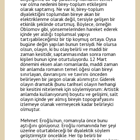
var olma nedenini birey-toplum etkileşimi
olarak saptamış. Ne var ki, birey-toplum
diyalektiğini toplumdan bireye akan bir
elektriklenme olarak değil, tersiyle gelişen bir
etkinlik şeklinde oturtmuş. Böylece, örneğin
Oblomov gibi, yönsemelerinden hareket ederek
içinde yer aldığı toplumsal yapıyı
tartışabileceğimiz bir tip koymuş ortaya. Oysa
bugüne değin yapılan bunun tersiydi. Ne olursa
olsun, olayın, ki bu olay belirli ve maddi bir
zaman kesitidir, saptanmasından sonra roman
kişileri bunun içine oturtuluyordu. 12 Mart
dönemini eksen alan romanlarda, maddi zaman
bir anlamda romanın temel öğesi olan bireyi
sınırlayan, davranışını ve tavrını önceden
belirleyen bir jargon olarak alınmıştır. Giderek
olayın dramatik (bunu tarihsel olayın herhangi
bir kesitini nitelemek için söylemiyorum: Artistik
anlamda kullanıyorum) boyutu ve gelişimi, salt
olayın içinde yer almış bireyin topografyasını
izlemeye olanak vermeyecek kadar belirleyici
olmuştur.
Mehmet Eroğlu’nun, romanıyla önce bunu
aştığını görüyoruz. Eroğlu romanında her şeyi
üzerine oturtabileceği bir diyalektik söylem
geliştirmiştir öncelikle. Her tip belirli bir