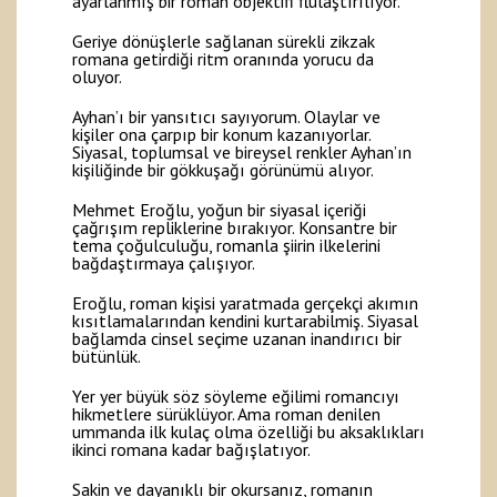
ayarlanmış bir roman objektifi flulaştırılıyor.
Geriye dönüşlerle sağlanan sürekli zikzak
romana getirdiği ritm oranında yorucu da
oluyor.
Ayhan’ı bir yansıtıcı sayıyorum. Olaylar ve
kişiler ona çarpıp bir konum kazanıyorlar.
Siyasal, toplumsal ve bireysel renkler Ayhan’ın
kişiliğinde bir gökkuşağı görünümü alıyor.
Mehmet Eroğlu, yoğun bir siyasal içeriği
çağrışım repliklerine bırakıyor. Konsantre bir
tema çoğulculuğu, romanla şiirin ilkelerini
bağdaştırmaya çalışıyor.
Eroğlu, roman kişisi yaratmada gerçekçi akımın
kısıtlamalarından kendini kurtarabilmiş. Siyasal
bağlamda cinsel seçime uzanan inandırıcı bir
bütünlük.
Yer yer büyük söz söyleme eğilimi romancıyı
hikmetlere sürüklüyor. Ama roman denilen
ummanda ilk kulaç olma özelliği bu aksaklıkları
ikinci romana kadar bağışlatıyor.
Sakin ve dayanıklı bir okursanız, romanın