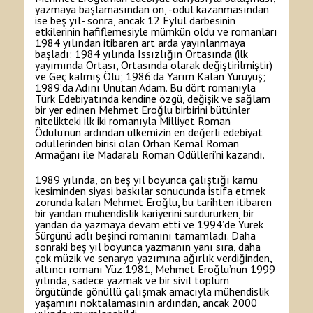
yazmaya başlamasından on, -ödül kazanmasından
ise beş yıl- sonra, ancak 12 Eylül darbesinin
etkilerinin hafiflemesiyle mümkün oldu ve romanları
1984 yılından itibaren art arda yayınlanmaya
başladı: 1984 yılında Issızlığın Ortasında (ilk
yayımında Ortası, Ortasında olarak değiştirilmiştir)
ve Geç kalmış Ölü; 1986’da Yarım Kalan Yürüyüş;
1989’da Adını Unutan Adam. Bu dört romanıyla
Türk Edebiyatında kendine özgü, değişik ve sağlam
bir yer edinen Mehmet Eroğlu birbirini bütünler
nitelikteki ilk iki romanıyla Milliyet Roman
Ödülü’nün ardından ülkemizin en değerli edebiyat
ödüllerinden birisi olan Orhan Kemal Roman
Armağanı ile Madaralı Roman Ödülleri’ni kazandı.
1989 yılında, on beş yıl boyunca çalıştığı kamu
kesiminden siyasi baskılar sonucunda istifa etmek
zorunda kalan Mehmet Eroğlu, bu tarihten itibaren
bir yandan mühendislik kariyerini sürdürürken, bir
yandan da yazmaya devam etti ve 1994’de Yürek
Sürgünü adlı beşinci romanını tamamladı. Daha
sonraki beş yıl boyunca yazmanın yanı sıra, daha
çok müzik ve senaryo yazımına ağırlık verdiğinden,
altıncı romanı Yüz:1981, Mehmet Eroğlu’nun 1999
yılında, sadece yazmak ve bir sivil toplum
örgütünde gönüllü çalışmak amacıyla mühendislik
yaşamını noktalamasının ardından, ancak 2000