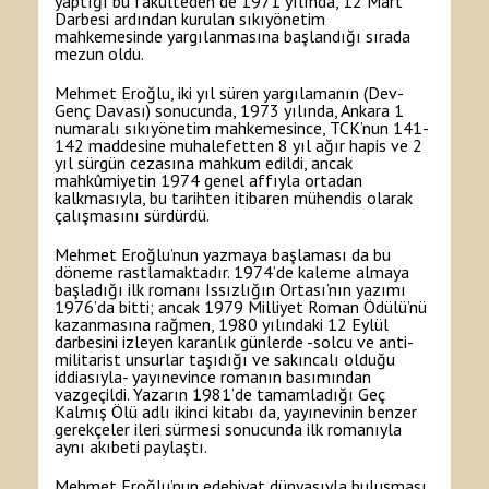
yaptığı bu fakülteden de 1971 yılında, 12 Mart
Darbesi ardından kurulan sıkıyönetim
mahkemesinde yargılanmasına başlandığı sırada
mezun oldu.
Mehmet Eroğlu, iki yıl süren yargılamanın (Dev-
Genç Davası) sonucunda, 1973 yılında, Ankara 1
numaralı sıkıyönetim mahkemesince, TCK’nun 141-
142 maddesine muhalefetten 8 yıl ağır hapis ve 2
yıl sürgün cezasına mahkum edildi, ancak
mahkûmiyetin 1974 genel affıyla ortadan
kalkmasıyla, bu tarihten itibaren mühendis olarak
çalışmasını sürdürdü.
Mehmet Eroğlu’nun yazmaya başlaması da bu
döneme rastlamaktadır. 1974’de kaleme almaya
başladığı ilk romanı Issızlığın Ortası’nın yazımı
1976’da bitti; ancak 1979 Milliyet Roman Ödülü’nü
kazanmasına rağmen, 1980 yılındaki 12 Eylül
darbesini izleyen karanlık günlerde -solcu ve anti-
militarist unsurlar taşıdığı ve sakıncalı olduğu
iddiasıyla- yayınevince romanın basımından
vazgeçildi. Yazarın 1981’de tamamladığı Geç
Kalmış Ölü adlı ikinci kitabı da, yayınevinin benzer
gerekçeler ileri sürmesi sonucunda ilk romanıyla
aynı akıbeti paylaştı.
Mehmet Eroğlu’nun edebiyat dünyasıyla buluşması,