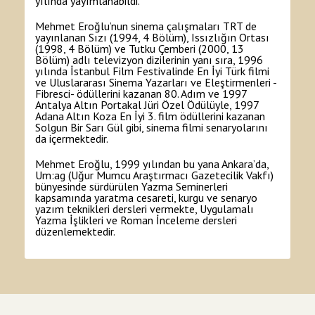
yılında yayımlanabildi.
Mehmet Eroğlu’nun sinema çalışmaları TRT de
yayınlanan Sızı (1994, 4 Bölüm), Issızlığın Ortası
(1998, 4 Bölüm) ve Tutku Çemberi (2000, 13
Bölüm) adlı televizyon dizilerinin yanı sıra, 1996
yılında İstanbul Film Festivalinde En İyi Türk filmi
ve Uluslararası Sinema Yazarları ve Eleştirmenleri -
Fibresci- ödüllerini kazanan 80. Adım ve 1997
Antalya Altın Portakal Jüri Özel Ödülüyle, 1997
Adana Altın Koza En İyi 3. film ödüllerini kazanan
Solgun Bir Sarı Gül gibi, sinema filmi senaryolarını
da içermektedir.
Mehmet Eroğlu, 1999 yılından bu yana Ankara’da,
Um:ag (Uğur Mumcu Araştırmacı Gazetecilik Vakfı)
bünyesinde sürdürülen Yazma Seminerleri
kapsamında yaratma cesareti, kurgu ve senaryo
yazım teknikleri dersleri vermekte, Uygulamalı
Yazma İşlikleri ve Roman İnceleme dersleri
düzenlemektedir.