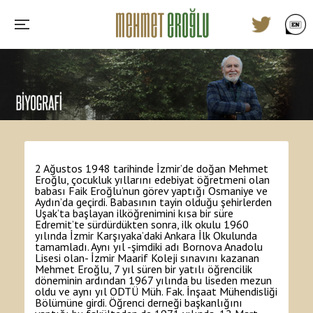
2 Ağustos 1948 tarihinde İzmir’de doğan Mehmet
Eroğlu, çocukluk yıllarını edebiyat öğretmeni olan
babası Faik Eroğlu’nun görev yaptığı Osmaniye ve
Aydın’da geçirdi. Babasının tayin olduğu şehirlerden
Uşak’ta başlayan ilköğrenimini kısa bir süre
Edremit’te sürdürdükten sonra, ilk okulu 1960
yılında İzmir Karşıyaka’daki Ankara İlk Okulunda
tamamladı. Aynı yıl -şimdiki adı Bornova Anadolu
Lisesi olan- İzmir Maarif Koleji sınavını kazanan
Mehmet Eroğlu, 7 yıl süren bir yatılı öğrencilik
döneminin ardından 1967 yılında bu liseden mezun
oldu ve aynı yıl ODTÜ Müh. Fak. İnşaat Mühendisliği
Bölümüne girdi. Öğrenci derneği başkanlığını