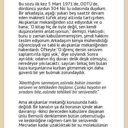
Bu sözü ilk kez 5 Mart 1971’de, ODTÜ’de,
dördüncü yurdun 304 No’ lu odasında duydum.
Bir arkadaşla, aşağı yukarı beş saattir devam
eden makineli tüfek ateşi altında tartışırken.
Akışkanlar mekaniğinden söz ediyorduk ve o
bana; “O kitap hiç de öyle değil, sen kendi
düşüncelerini anlatıyorsun,” demişti. Haklıydı;
bunu o zaman kabullenmemiştim, şimdi hakkını
teslim ediyorum. Arkadaşım kimya mühendisliği
öğrencisiydi ve tabii ki akışkanlar mekaniğinden
haberdardı. Öfkeyle:”O iğrenç dersin serüven
saplantınla ilgisi yok,” diye söylendi. Sonra
ayrıldık; odanın dış duvarı delik deşik olmuştu,
neredeyse yıkılacaktı; sayıları birkaç bini bulan
kaza kurşunlarına kurban gitmemek için daha
güvenli bir yer bulmak zorundaydık.
“Abarttığımı sanmayın, aslında bütün insanlar
serüven ve tehlikeden hoşlanır. Çünkü hayatın en
sıradanı bile, aslında tehlikeli bir serüvendir.”
Ama akışkanlar mekaniği konusunda haklı
değildi. Bir kanalın ya da borunun içinde akan
davranışı -ikinci dereceden kabullere dayanan
ünlü Bernolli denkleminin bütün ceberrutluğu
ve keskinliğine rağmen-tam bir serüvendir.
Mecradan kadar uzaklıktaki bir su molekülünün