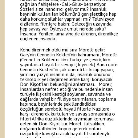
çağrılan fahişelere -Call-Girls- benzetiyor.
Sözleri size inandırıcı geliyor mu? İnsanlık,
beyninin kullanılan bölümünü genişlettikçe hep
daha korkunç silahlar yapmadı mı? Televizyon
dizilerine, filmlere bakın: Geleceğin uzayında
hep savaş var. Öyleyse umut nerede saklı?
İnsanda: Yenilen, ama yine de direnen, direndikçe
güçlenen insanda.
Konu direnmek oldu mu sıra Morel’e gelir:
Gary’nin Cennetin Kökleri’nin kahramanı, Morel’e.
(Cennet’in Kökleri’ni kim Türkçe’ye çevirir, kim
yayınlarsa büyük bir sevap işleyecek.) Bana göre
Cennetin Kökleri”ni çok önemli bir kitap yapan,
yirminci yüzyıl insanının da, insanlık onurunu
teknolojik yel değirmenlerine karşı koruyacak
Don Kişot’ları beklediğini anlatması… Morel;
İnsanlardan nefret ettiği ve bu nedenle insan
türüyle ilişkisini kestiği söylenen, savanda ve
dağlarda vahşi bir fil diye tanımlanan, toplama
kapında, beyinlerinde şekillendirdikleri
özgürlüğün sembolü hayali fillerle Nazilere
karşı direnerek kurtulan ve savaş sonrasında o
filleri Afrika düzlüklerinde kıyımdan korumaya
gelen bir Don-Kişot’tur. Morel, tutsakken,
doğanın kalbinden kopup gelerek onları
özgürlüğe kavuşturacak hayali fil sürüleriyle