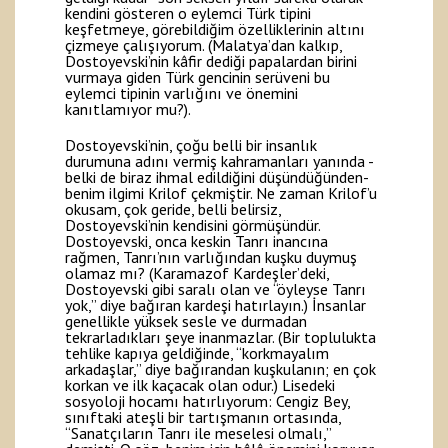
kendini gösteren o eylemci Türk tipini
keşfetmeye, görebildiğim özelliklerinin altını
çizmeye çalışıyorum. (Malatya’dan kalkıp,
Dostoyevski’nin kâfir dediği papalardan birini
vurmaya giden Türk gencinin serüveni bu
eylemci tipinin varlığını ve önemini
kanıtlamıyor mu?).
Dostoyevski’nin, çoğu belli bir insanlık
durumuna adını vermiş kahramanları yanında -
belki de biraz ihmal edildiğini düşündüğünden-
benim ilgimi Krilof çekmiştir. Ne zaman Krilof’u
okusam, çok geride, belli belirsiz,
Dostoyevski’nin kendisini görmüşündür.
Dostoyevski, onca keskin Tanrı inancına
rağmen, Tanrı’nın varlığından kuşku duymuş
olamaz mı? (Karamazof Kardeşler’deki,
Dostoyevski gibi saralı olan ve “öyleyse Tanrı
yok,” diye bağıran kardeşi hatırlayın.) İnsanlar
genellikle yüksek sesle ve durmadan
tekrarladıkları şeye inanmazlar. (Bir toplulukta
tehlike kapıya geldiğinde, “korkmayalım
arkadaşlar,” diye bağırandan kuşkulanın; en çok
korkan ve ilk kaçacak olan odur.) Lisedeki
sosyoloji hocamı hatırlıyorum: Cengiz Bey,
sınıftaki ateşli bir tartışmanın ortasında,
“Sanatçıların Tanrı ile meselesi olmalı,”