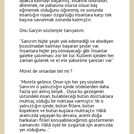
ayakta kalmayı başarmış; insanlık onurunun,
direnmek, ne pahasına olursa olsun baş
eğmemek olduğunu öğrenmiş ve sonunda
insanlığın rüyası özgürlüğü insanlara karşı tek
başına savunmak zorunda kalmıştır.
Onu Gary’in sözleriyle tanıyalım:
“Sanırım hiçbir şeyin yok edemediği ve ebediyen
bozulmadan kalmayı başaran şeyler var.
İnsanlara hiçbir şey olmayacağı gibi. İnsanlar
galebe çalınması zor bir tür. Küllerin içinden her
zaman gülerek ve el ele yükselme şansları var.”
Morel de onlardan biri mi ?
“Morel’e gelince. Onun için her şey söylendi.
Sanırım o yalnızlığın içinde ötekilerden daha
fazla yol almış biriydi… Oysa bu gezegenin
üstündeki insan, bulabileceği bütün dostluklara
muhtaç olduğu bir noktaya varmıştır. Ve o
yalnızlığın içinde, bütün fillere, bütün
köpeklere ve bütün kuşlara muhtaçtır. Hâlâ
aramızda yaşayan bu devasa, acemi doğa
harikaları filleri koruyabileceğimizi göstermenin
zamanıdır. Hâlâ öyle bir özgürlük için aramızda
yer olduğunu…”