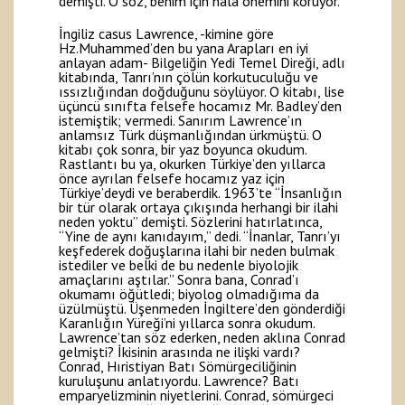
demişti. O söz, benim için hâlâ önemini koruyor.
İngiliz casus Lawrence, -kimine göre
Hz.Muhammed’den bu yana Arapları en iyi
anlayan adam- Bilgeliğin Yedi Temel Direği, adlı
kitabında, Tanrı’nın çölün korkutuculuğu ve
ıssızlığından doğduğunu söylüyor. O kitabı, lise
üçüncü sınıfta felsefe hocamız Mr. Badley’den
istemiştik; vermedi. Sanırım Lawrence’ın
anlamsız Türk düşmanlığından ürkmüştü. O
kitabı çok sonra, bir yaz boyunca okudum.
Rastlantı bu ya, okurken Türkiye’den yıllarca
önce ayrılan felsefe hocamız yaz için
Türkiye’deydi ve beraberdik. 1963’te “İnsanlığın
bir tür olarak ortaya çıkışında herhangi bir ilahi
neden yoktu” demişti. Sözlerini hatırlatınca,
“Yine de aynı kanıdayım,” dedi. “İnanlar, Tanrı’yı
keşfederek doğuşlarına ilahi bir neden bulmak
istediler ve belki de bu nedenle biyolojik
amaçlarını aştılar.” Sonra bana, Conrad’ı
okumamı öğütledi; biyolog olmadığıma da
üzülmüştü. Üşenmeden İngiltere’den gönderdiği
Karanlığın Yüreği’ni yıllarca sonra okudum.
Lawrence’tan söz ederken, neden aklına Conrad
gelmişti? İkisinin arasında ne ilişki vardı?
Conrad, Hıristiyan Batı Sömürgeciliğinin
kuruluşunu anlatıyordu. Lawrence? Batı
emparyelizminin niyetlerini. Conrad, sömürgeci