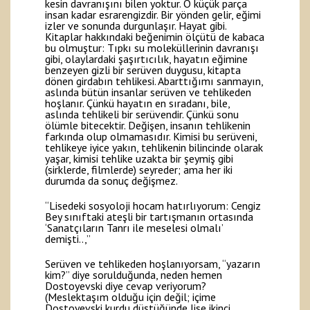
kesin davranışını bilen yoktur. O küçük parça
insan kadar esrarengizdir. Bir yönden gelir, eğimi
izler ve sonunda durgunlaşır. Hayat gibi.
Kitaplar hakkındaki beğenimin ölçütü de kabaca
bu olmuştur: Tıpkı su moleküllerinin davranışı
gibi, olaylardaki şaşırtıcılık, hayatın eğimine
benzeyen gizli bir serüven duygusu, kitapta
dönen girdabın tehlikesi. Abarttığımı sanmayın,
aslında bütün insanlar serüven ve tehlikeden
hoşlanır. Çünkü hayatın en sıradanı, bile,
aslında tehlikeli bir serüvendir. Çünkü sonu
ölümle bitecektir. Değişen, insanın tehlikenin
farkında olup olmamasıdır. Kimisi bu serüveni,
tehlikeye iyice yakın, tehlikenin bilincinde olarak
yaşar, kimisi tehlike uzakta bir şeymiş gibi
(sirklerde, filmlerde) seyreder; ama her iki
durumda da sonuç değişmez.
“Lisedeki sosyoloji hocam hatırlıyorum: Cengiz
Bey sınıftaki ateşli bir tartışmanın ortasında
‘Sanatçıların Tanrı ile meselesi olmalı’
demişti..,”
Serüven ve tehlikeden hoşlanıyorsam, “yazarın
kim?” diye sorulduğunda, neden hemen
Dostoyevski diye cevap veriyorum?
(Meslektaşım olduğu için değil; içime
Dostoyevski kurdu düştüğünde lise ikinci