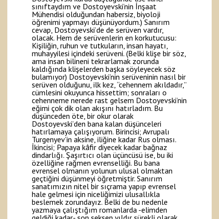
sınıftaydım ve Dostoyevski’nin İnşaat
Mühendisi olduğundan habersiz, biyoloji
öğrenimi yapmayı düşünüyordum.) Sanırım
cevap, Dostoyevski’de de serüven vardır,
olacak. Hem de serüvenlerin en korkutucusu:
Kişiliğin, ruhun ve tutkuların, insan hayatı,
muhayyilesi içindeki serüveni. (Belki klişe bir söz,
ama insan bilineni tekrarlamak zorunda
kaldığında klişelerden başka söyleyecek söz
bulamıyor) Dostoyevski’nin serüveninin nasıl bir
serüven olduğunu, ilk kez, “cehennem akıldadır,”
cümlesini okuyunca hissettim; sonraları o
cehenneme nerede rast gelsem Dostoyevski’nin
eğimi çok dik olan akışını hatırladım. Bu
düşünceden öte, bir okur olarak
Dostoyevski’den bana kalan düşünceleri
hatırlamaya çalışıyorum. Birincisi; Avrupalı
Turgenyev’in aksine, iliğine kadar Rus olması.
İkincisi; Papaya kâfir diyecek kadar bağnaz
dindarlığı. Şaşırtıcı olan üçüncüsü ise, bu iki
özelliğine rağmen evrenselliği. Bu bana
evrensel olmanın yolunun ulusal olmaktan
geçtiğini düşünmeyi öğretmiştir. Sanırım
sanatımızın nitel bir sıçrama yapıp evrensel
hale gelmesi için niceliğimizi ulusallıkla
beslemek zorundayız. Belki de bu nedenle
yazmaya çalıştığım romanlarda -elimden
geldiği kadar- son seksen yıldır sürekli olarak