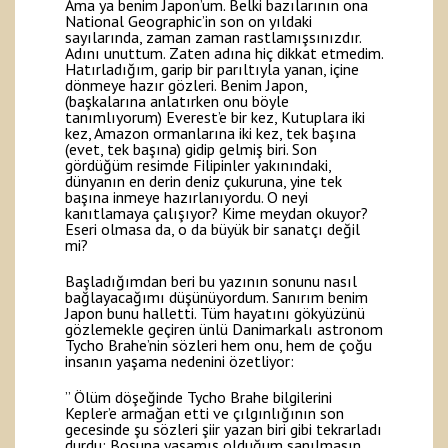
Ama ya benim Japon’um. Belki bazılarının ona
National Geographic’in son on yıldaki
sayılarında, zaman zaman rastlamışsınızdır.
Adını unuttum. Zaten adına hiç dikkat etmedim.
Hatırladığım, garip bir parıltıyla yanan, içine
dönmeye hazır gözleri. Benim Japon,
(başkalarına anlatırken onu böyle
tanımlıyorum) Everest’e bir kez, Kutuplara iki
kez, Amazon ormanlarına iki kez, tek başına
(evet, tek başına) gidip gelmiş biri. Son
gördüğüm resimde Filipinler yakınındaki,
dünyanın en derin deniz çukuruna, yine tek
başına inmeye hazırlanıyordu. O neyi
kanıtlamaya çalışıyor? Kime meydan okuyor?
Eseri olmasa da, o da büyük bir sanatçı değil
mi?
Başladığımdan beri bu yazının sonunu nasıl
bağlayacağımı düşünüyordum. Sanırım benim
Japon bunu halletti. Tüm hayatını gökyüzünü
gözlemekle geçiren ünlü Danimarkalı astronom
Tycho Brahe’nin sözleri hem onu, hem de çoğu
insanın yaşama nedenini özetliyor:
” Ölüm döşeğinde Tycho Brahe bilgilerini
Kepler’e armağan etti ve çılgınlığının son
gecesinde şu sözleri şiir yazan biri gibi tekrarladı
durdu: Boşuna yaşamış olduğum sanılmasın…