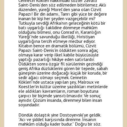
Cennetin Kökleri hakkındaki sözler zavallı
Saint-Denis’den söz edilmeden bitirilemez. Aklı
düzenden, yüreği Morel’den yana olan Cizvit
Papazı! Bir din adamı, Tanrı gibi yüce bir değere
inanan bir kişi her şeyden vazgeçebilir mi?
Tutkuyla sevdiği Afrika’nın geleceğinin kötü bir
batı uygarlığı taklidine dönmeye mahkûm
olduğunu bilmesi, onu Conrad’ın, Karanlığın
Yüreği”nde savunduğu ilkelliği, Hıristiyan
uygarlığına tercih etmeye mecbur ediyor.
Kitabın bence en dramatik bölümü, Cizvit
Papazı Saint-Denis’in öldükten sonra ağaç
olmaya karar verip ilkel kabile büyücüsüyle
yaptığı pazarlığı hikâye eden satırlardır.
Öldükten sonra özgür fil sürülerinin gezindiği
geniş Afrika düzlüklerini gören bir tepede, sabah
güneşinin üzerine doğacağı küçük bir koruda, bir
sedir ağacı olmayı seçmek. Cennetin
Kökleri”nde ustaca yapılan şey, Malroux ve
Koestler’in kültür üzerine yazdıkları metinlerde
ele aldıkları kavramların, roman boyutuna
çarpıcı bir biçimde yansıtılmasıdır. Ve sonuç
aynıdır. Çözüm insanda, direnmeyi bilen insan
soyundadır.
Döndük dolaştık yine Dostoyevski’ye geldik.
“Acı ve şiddet karşısında direnme. İnsanın
mahkûm olduğu kader budur.” Doğru bir söz.