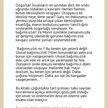
Özgürlük! İnsanların en azından dört bin yıldır
uğrunda öldükleri o kavram! Hemen hemen
bütün ideolojilerin ütopyası. Ütopyasız bir
ideoloji neye, kime yarar? Gary, on dokuzuncu ve
yirminci yüzyılda ortaya çıkan ideolojilerin
insanlığa, inanın korkutucu yanını tanıttığını
söyleyerek özgürlüğü savunuyor. Ya
bağımsızlık? Ya Morel özellikle zamanımızda
az gelişmiş ülkelerde görünen bağımsızlık
kavgası üzerine şunları söylemektedir:
“Bağımsızlık mı ? Bu benim için yeterli değil.
Ulusal bağımsızlık! Filleri korumaktan yalnızca
bunun için vazgeçemem. Ulusal bağımsızlık
eski, çok eski ve artık işe yaramayan bir hile.
Dünyanın onda dokuzu kendine bağımsız diyen
uluslardan oluşuyor. Hallerine bak. Hayır
dostum, bu benim için yeterli değil. Daha
çoğunu istiyorum. Daha azı için bu kavgadan
vazgeçemem… “
Bu kitabı çoğunlukla tartışılması tabu sayılan
kavramlara açıkça aldırdığı, gözü pek olduğu
için sever ve önemserim. Ama en önemli yanı
insana olan inançtır.