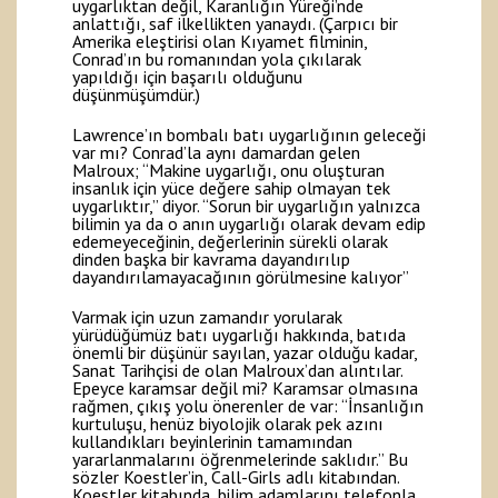
uygarlıktan değil, Karanlığın Yüreği’nde
anlattığı, saf ilkellikten yanaydı. (Çarpıcı bir
Amerika eleştirisi olan Kıyamet filminin,
Conrad’ın bu romanından yola çıkılarak
yapıldığı için başarılı olduğunu
düşünmüşümdür.)
Lawrence’ın bombalı batı uygarlığının geleceği
var mı? Conrad’la aynı damardan gelen
Malroux; “Makine uygarlığı, onu oluşturan
insanlık için yüce değere sahip olmayan tek
uygarlıktır,” diyor. “Sorun bir uygarlığın yalnızca
bilimin ya da o anın uygarlığı olarak devam edip
edemeyeceğinin, değerlerinin sürekli olarak
dinden başka bir kavrama dayandırılıp
dayandırılamayacağının görülmesine kalıyor”
Varmak için uzun zamandır yorularak
yürüdüğümüz batı uygarlığı hakkında, batıda
önemli bir düşünür sayılan, yazar olduğu kadar,
Sanat Tarihçisi de olan Malroux’dan alıntılar.
Epeyce karamsar değil mi? Karamsar olmasına
rağmen, çıkış yolu önerenler de var: “İnsanlığın
kurtuluşu, henüz biyolojik olarak pek azını
kullandıkları beyinlerinin tamamından
yararlanmalarını öğrenmelerinde saklıdır.” Bu
sözler Koestler’in, Call-Girls adlı kitabından.
Koestler kitabında, bilim adamlarını telefonla