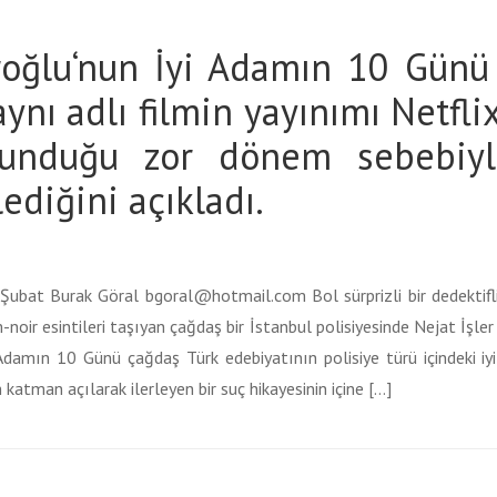
oğlu‘nun İyi Adamın 10 Günü 
ynı adlı filmin yayınımı Netfli
lunduğu zor dönem sebebiyle
lediğini açıkladı.
ubat Burak Göral bgoral@hotmail.com Bol sürprizli bir dedektiflik 
oir esintileri taşıyan çağdaş bir İstanbul polisiyesinde Nejat İşle
amın 10 Günü çağdaş Türk edebiyatının polisiye türü içindeki iyi 
katman açılarak ilerleyen bir suç hikayesinin içine […]