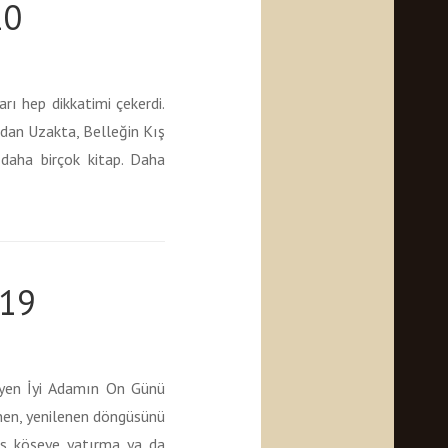
20
rı hep dikkatimi çekerdi.
dan Uzakta, Belleğin Kış
daha birçok kitap. Daha
019
leyen İyi Adamın On Günü
lenen, yenilenen döngüsünü
rs köşeye yatırma ya da