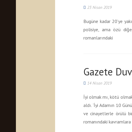
23 Nisan 2019
Bugüne kadar 20’ye yakı
polisiye, ama özü diğe
romanlarındaki
Gazete Duv
14 Nisan 2019
İyi olmak mı, kötü olmak
aldı. ‘İyi Adamın 10 Günü
ve cinayetlerle örülü b
romanındaki kavramlara 