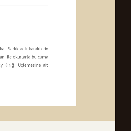
at Sadık adlı karakterin
nı ile okurlarla bu cuma
y Kırığı Üçlemesi’ne ait