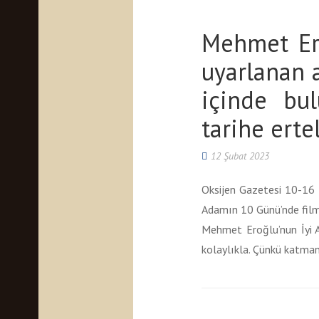
Mehmet Er
uyarlanan a
içinde bu
tarihe erte
12 Şubat 2023
Oksijen Gazetesi 10-16 Ş
Adamın 10 Günü’nde film-n
Mehmet Eroğlu’nun İyi Ad
kolaylıkla. Çünkü katman 