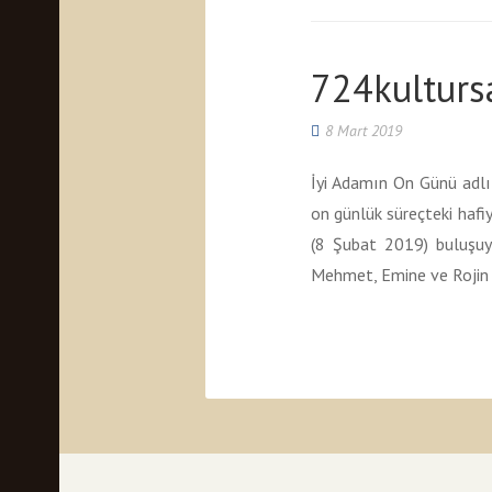
724kulturs
8 Mart 2019
İyi Adamın On Günü adlı
on günlük süreçteki haf
(8 Şubat 2019) buluşuyo
Mehmet, Emine ve Rojin i