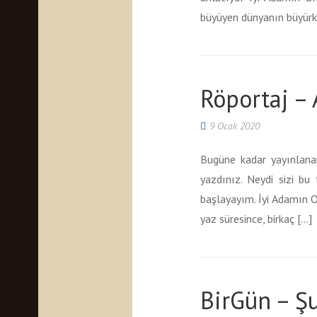
büyüyen dünyanın büyürken
Röportaj –
9 Ocak 2020
Bugüne kadar yayınlanan 
yazdınız. Neydi sizi bu
başlayayım. İyi Adamın O
yaz süresince, birkaç […]
BirGün – Ş