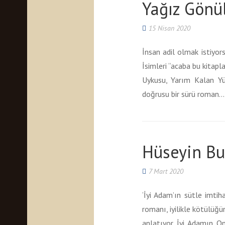
Yağız Gönü
15 Nisan 2020
İnsan adil olmak istiyor
İsimleri “acaba bu kita
Uykusu, Yarım Kalan Yü
doğrusu bir sürü roman…
Hüseyin Bu
7 Mart 2020
‘İyi Adam’ın sütle imti
romanı, iyilikle kötülüğü
anlatıyor İyi Adamın O