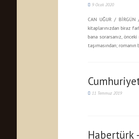
9 Ocak 2020
CAN UĞUR / BİRGÜN / Şu
kitaplarınızdan biraz fa
bana sorarsanız, önceki 
taşımasından; romanın b
Cumhuriyet
11 Temmuz 2019
Habertürk 