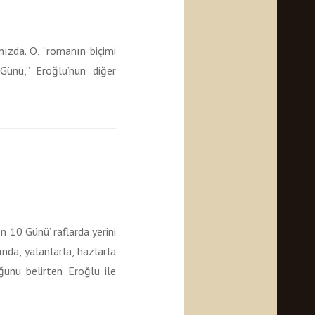
ızda. O, “romanın biçimi
Günü,” Eroğlu’nun diğer
 10 Günü’ raflarda yerini
ında, yalanlarla, hazlarla
ğunu belirten Eroğlu ile