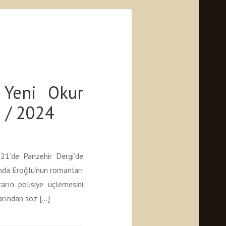
 Yeni Okur
i / 2024
1’de Panzehir Dergi’de
da Eroğlu’nun romanları
rın polisiye üçlemesini
rından söz […]