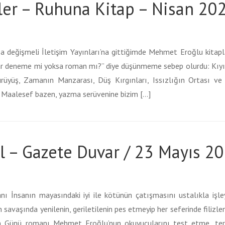
ler – Ruhuna Kitap – Nisan 20
sa değişmeli İletişim Yayınları’na gittiğimde Mehmet Eroğlu kitapla
plar deneme mi yoksa roman mı?” diye düşünmeme sebep olurdu: Kıyı
rüyüş, Zamanın Manzarası, Düş Kırgınları, Issızlığın Ortası ve 
 Maalesef bazen, yazma serüvenine bizim […]
l – Gazete Duvar / 23 Mayıs 2
hanı İnsanın mayasındaki iyi ile kötünün çatışmasını ustalıkla iş
n savaşında yenilenin, geriletilenin pes etmeyip her seferinde filiz
n Günü romanı Mehmet Eroğlu’nun okuyucularını test etme, te