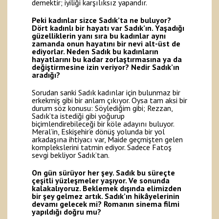
demektir; iyiliği karşılıksız yapandır.
Peki kadınlar sizce Sadık’ta ne buluyor?
Dört kadınlı bir hayatı var Sadık’ın. Yaşadığı
güzelliklerin yanı sıra bu kadınlar aynı
zamanda onun hayatını bir nevi alt-üst de
ediyorlar. Neden Sadık bu kadınların
hayatlarını bu kadar zorlaştırmasına ya da
değiştirmesine izin veriyor? Nedir Sadık’ın
aradığı?
Sorudan sanki Sadık kadınlar için bulunmaz bir
erkekmiş gibi bir anlam çıkıyor. Oysa tam aksi bir
durum söz konusu: Söylediğim gibi; Rezzan,
Sadık’ta istediği gibi yoğurup
biçimlendirebileceği bir köle adayını buluyor.
Meral’in, Eskişehir’e dönüş yolunda bir yol
arkadaşına ihtiyacı var, Maide geçmişten gelen
komplekslerini tatmin ediyor. Sadece Fatoş
sevgi bekliyor Sadık’tan.
On gün sürüyor her şey. Sadık bu süreçte
çeşitli yüzleşmeler yaşıyor. Ve sonunda
kalakalıyoruz. Beklemek dışında elimizden
bir şey gelmez artık. Sadık’ın hikâyelerinin
devamı gelecek mi? Romanın sinema filmi
yapıldığı doğru mu?