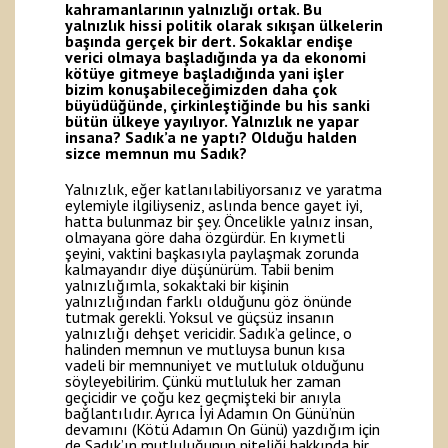
kahramanlarının yalnızlığı ortak. Bu
yalnızlık hissi politik olarak sıkışan ülkelerin
başında gerçek bir dert. Sokaklar endişe
verici olmaya başladığında ya da ekonomi
kötüye gitmeye başladığında yani işler
bizim konuşabileceğimizden daha çok
büyüdüğünde, çirkinleştiğinde bu his sanki
bütün ülkeye yayılıyor. Yalnızlık ne yapar
insana? Sadık’a ne yaptı? Olduğu halden
sizce memnun mu Sadık?
Yalnızlık, eğer katlanılabiliyorsanız ve yaratma
eylemiyle ilgiliyseniz, aslında bence gayet iyi,
hatta bulunmaz bir şey. Öncelikle yalnız insan,
olmayana göre daha özgürdür. En kıymetli
şeyini, vaktini başkasıyla paylaşmak zorunda
kalmayandır diye düşünürüm. Tabii benim
yalnızlığımla, sokaktaki bir kişinin
yalnızlığından farklı olduğunu göz önünde
tutmak gerekli. Yoksul ve güçsüz insanın
yalnızlığı dehşet vericidir. Sadık’a gelince, o
halinden memnun ve mutluysa bunun kısa
vadeli bir memnuniyet ve mutluluk olduğunu
söyleyebilirim. Çünkü mutluluk her zaman
geçicidir ve çoğu kez geçmişteki bir anıyla
bağlantılıdır. Ayrıca İyi Adamın On Günü’nün
devamını (Kötü Adamın On Günü) yazdığım için
de Sadık’ın mutluluğunun niteliği hakkında bir