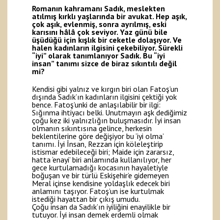
Romanın kahramanı Sadık, meslekten
atılmış kırklı yaşlarında bir avukat. Hep aşık,
çok aşık, evlenmiş, sonra ayrılmış, eski
karısını hâlâ çok seviyor. Yaz günü bile
üşüdüğü için kışlık bir ceketle dolaşıyor. Ve
halen kadınların ilgisini çekebiliyor. Sürekli
“iyi” olarak tanımlanıyor Sadık. Bu “iyi
insan” tanımı sizce de biraz sıkıntılı değil
mi?
Kendisi gibi yalnız ve kırgın biri olan Fatoş’un
dışında Sadık’ın kadınların ilgisini çektiği yok
bence. Fatoş’unki de anlaşılabilir bir ilgi:
Sığınma ihtiyacı belki. Unutmayın aşk dediğimiz
çoğu kez iki yalnızlığın buluşmasıdır. İyi insan
olmanın sıkıntısına gelince, herkesin
beklentilerine göre değişiyor bu ‘iyi olma’
tanımı. İyi İnsan, Rezzan için köleleştirip
istismar edebileceği biri; Maide için zararsız,
hatta ‘enayi’ biri anlamında kullanılıyor, her
gece kurtulamadığı kocasının hayaletiyle
boğuşan ve bir türlü Eskişehir’e gidemeyen
Meral içinse kendisine yoldaşlık edecek biri
anlamını taşıyor. Fatoş’un ise kurtulmak
istediği hayattan bir çıkış umudu.
Çoğu insan da Sadık’ın iyiliğini enayilikle bir
tutuyor. İyi insan demek erdemli olmak