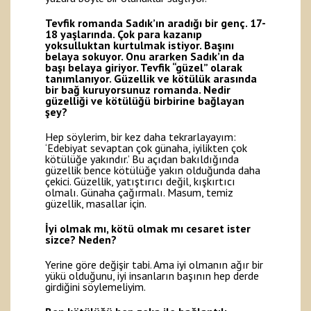
Tevfik romanda Sadık’ın aradığı bir genç. 17-
18 yaşlarında. Çok para kazanıp
yoksulluktan kurtulmak istiyor. Başını
belaya sokuyor. Onu ararken Sadık’ın da
başı belaya giriyor. Tevfik “güzel” olarak
tanımlanıyor. Güzellik ve kötülük arasında
bir bağ kuruyorsunuz romanda. Nedir
güzelliği ve kötülüğü birbirine bağlayan
şey?
Hep söylerim, bir kez daha tekrarlayayım:
‘Edebiyat sevaptan çok günaha, iyilikten çok
kötülüğe yakındır.’ Bu açıdan bakıldığında
güzellik bence kötülüğe yakın olduğunda daha
çekici. Güzellik, yatıştırıcı değil, kışkırtıcı
olmalı. Günaha çağırmalı. Masum, temiz
güzellik, masallar için.
İyi olmak mı, kötü olmak mı cesaret ister
sizce? Neden?
Yerine göre değişir tabi. Ama iyi olmanın ağır bir
yükü olduğunu, iyi insanların başının hep derde
girdiğini söylemeliyim.