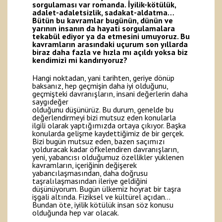
sorgulaması var romanda. İyilik-kötülük,
adalet-adaletsizlik, sadakat-aldatma…
Bütün bu kavramlar bugünün, dünün ve
yarının insanın da hayati sorgulamalara
tekabül ediyor ya da etmesini umuyoruz. Bu
kavramların arasındaki uçurum son yıllarda
biraz daha fazla ve hızla mı açıldı yoksa biz
kendimizi mi kandırıyoruz?
Hangi noktadan, yani tarihten, geriye dönüp
baksanız, hep geçmişin daha iyi olduğunu,
geçmişteki davranışların, insani değerlerin daha
saygıdeğer
olduğunu düşünürüz. Bu durum, genelde bu
değerlendirmeyi bizi mutsuz eden konularla
ilgili olarak yaptığımızda ortaya çıkıyor. Başka
konularda gelişme kaydettiğimiz de bir gerçek.
Bizi bugün mutsuz eden, bazen saçımızı
yolduracak kadar öfkelendiren davranışların,
yeni, yabancısı olduğumuz özellikler yüklenen
kavramların, içeriğinin değişerek
yabancılaşmasından, daha doğrusu
taşralılaşmasından ileriye geldiğini
düşünüyorum. Bugün ülkemiz hoyrat bir taşra
işgali altında. Fiziksel ve kültürel açıdan…
Bundan öte, iyilik kötülük insan söz konusu
olduğunda hep var olacak.