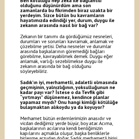
Ben kötülüğü hep zeka ile bağlantılı
olduğunu düşünürdüm ama son
zamanlarda bu fikrimden biraz uzakta bir
yerdeyim. Sizce bütün bu kavramların
hayatımızda edindiği yer, durum, duygu ile
zekanın arasında nasıl bir bağ var?
Zekanın bir tanımı da gördüğümüz nesneleri,
durumları ve sorunları kavramak, anlamak ve
çözebilme yetisi. Deha nesneler ve durumlar
arasında başkalarının göremediği bağları
görebilme, kavrayabilmek demek. Duygu eğer
anlamak, varlığı sezebilmekse duygu ile
zekanın arasında bir bağ olduğunu
söyleyebiliriz.
Sadık’ın iyi, merhametli, adaletli olmasında
geçmişinin, yalnızlığının, yoksulluğunun ne
kadar payı var? İstese o da Tevfik gibi
“yırtmayı” düşünemez, kendince planlar
yapamaz mıydı? Onu hangi kimliği kötülüğe
bulaşmaktan alıkoydu ya da koyuyor?
Merhamet bütün erdemlerimizin anasıdır ve
vicdan dediğimiz yerde büyür, boy atar. Acıma,
başkalarının acılarına kendi benliğimizin
kapılarını açmakla oluşur, başka benliklerle
birleşme arzudan doğar. Sadık merhametli birisi.