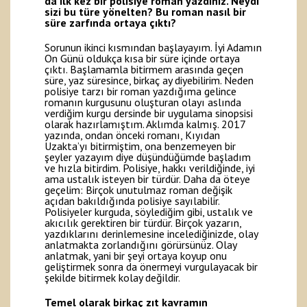
da ilk kez bir polisiye roman yazdınız. Neydi
sizi bu türe yönelten? Bu roman nasıl bir
süre zarfında ortaya çıktı?
Sorunun ikinci kısmından başlayayım. İyi Adamın
On Günü oldukça kısa bir süre içinde ortaya
çıktı. Başlamamla bitirmem arasında geçen
süre, yaz süresince, birkaç ay diyebilirim. Neden
polisiye tarzı bir roman yazdığıma gelince
romanın kurgusunu oluşturan olayı aslında
verdiğim kurgu dersinde bir uygulama sinopsisi
olarak hazırlamıştım. Aklımda kalmış. 2017
yazında, ondan önceki romanı, Kıyıdan
Uzakta’yı bitirmiştim, ona benzemeyen bir
şeyler yazayım diye düşündüğümde başladım
ve hızla bitirdim. Polisiye, hakkı verildiğinde, iyi
ama ustalık isteyen bir türdür. Daha da öteye
geçelim: Birçok unutulmaz roman değişik
açıdan bakıldığında polisiye sayılabilir.
Polisiyeler kurguda, söylediğim gibi, ustalık ve
akıcılık gerektiren bir türdür. Birçok yazarın,
yazdıklarını derinlemesine incelediğinizde, olay
anlatmakta zorlandığını görürsünüz. Olay
anlatmak, yani bir şeyi ortaya koyup onu
geliştirmek sonra da önermeyi vurgulayacak bir
şekilde bitirmek kolay değildir.
Temel olarak birkaç zıt kavramın