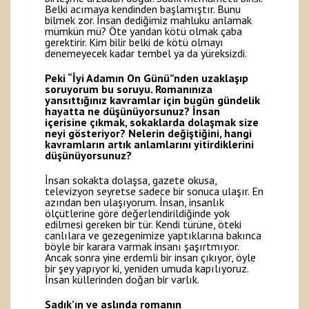
Belki acımaya kendinden başlamıştır. Bunu
bilmek zor. İnsan dediğimiz mahluku anlamak
mümkün mü? Öte yandan kötü olmak çaba
gerektirir. Kim bilir belki de kötü olmayı
denemeyecek kadar tembel ya da yüreksizdi.
Peki “İyi Adamın On Günü”nden uzaklaşıp
soruyorum bu soruyu. Romanınıza
yansıttığınız kavramlar için bugün gündelik
hayatta ne düşünüyorsunuz? İnsan
içerisine çıkmak, sokaklarda dolaşmak size
neyi gösteriyor? Nelerin değiştiğini, hangi
kavramların artık anlamlarını yitirdiklerini
düşünüyorsunuz?
İnsan sokakta dolaşsa, gazete okusa,
televizyon seyretse sadece bir sonuca ulaşır. En
azından ben ulaşıyorum. İnsan, insanlık
ölçütlerine göre değerlendirildiğinde yok
edilmesi gereken bir tür. Kendi türüne, öteki
canlılara ve gezegenimize yaptıklarına bakınca
böyle bir karara varmak insanı şaşırtmıyor.
Ancak sonra yine erdemli bir insan çıkıyor, öyle
bir şey yapıyor ki, yeniden umuda kapılıyoruz.
İnsan küllerinden doğan bir varlık.
Sadık’ın ve aslında romanın