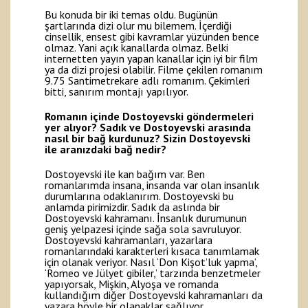
Bu konuda bir iki temas oldu. Bugünün
şartlarında dizi olur mu bilemem. İçerdiği
cinsellik, ensest gibi kavramlar yüzünden bence
olmaz. Yani açık kanallarda olmaz. Belki
internetten yayın yapan kanallar için iyi bir film
ya da dizi projesi olabilir. Filme çekilen romanım
9.75 Santimetrekare adlı romanım. Çekimleri
bitti, sanırım montajı yapılıyor.
Romanın içinde Dostoyevski göndermeleri
yer alıyor? Sadık ve Dostoyevski arasında
nasıl bir bağ kurdunuz? Sizin Dostoyevski
ile aranızdaki bağ nedir?
Dostoyevski ile kan bağım var. Ben
romanlarımda insana, insanda var olan insanlık
durumlarına odaklanırım. Dostoyevski bu
anlamda pirimizdir. Sadık da aslında bir
Dostoyevski kahramanı. İnsanlık durumunun
geniş yelpazesi içinde sağa sola savruluyor.
Dostoyevski kahramanları, yazarlara
romanlarındaki karakterleri kısaca tanımlamak
için olanak veriyor. Nasıl ‘Don Kişot’luk yapma’,
‘Romeo ve Jülyet gibiler,’ tarzında benzetmeler
yapıyorsak, Mişkin, Alyoşa ve romanda
kullandığım diğer Dostoyevski kahramanları da
yazara böyle bir olanaklar sağlıyor.