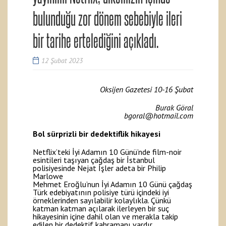
bulunduğu zor dönem sebebiyle ileri
bir tarihe ertelediğini açıkladı.
12 Şubat 2023
Oksijen Gazetesi 10-16 Şubat
Burak Göral
bgoral@hotmail.com
Bol sürprizli bir dedektiflik hikayesi
Netflix’teki İyi Adamın 10 Günü’nde film-noir
esintileri taşıyan çağdaş bir İstanbul
polisiyesinde Nejat İşler adeta bir Philip
Marlowe
Mehmet Eroğlu’nun İyi Adamın 10 Günü çağdaş
Türk edebiyatının polisiye türü içindeki iyi
örneklerinden sayılabilir kolaylıkla. Çünkü
katman katman açılarak ilerleyen bir suç
hikayesinin içine dahil olan ve merakla takip
edilen bir dedektif kahramanı vardır.