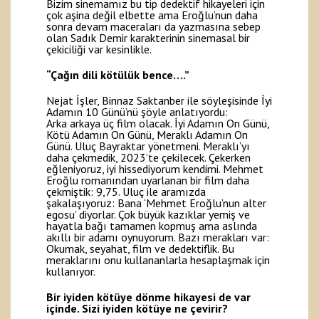
Bizim sinemamız bu tip dedektif hikayeleri için
çok aşina değil elbette ama Eroğlu’nun daha
sonra devam maceraları da yazmasına sebep
olan Sadık Demir karakterinin sinemasal bir
çekiciliği var kesinlikle.
“Çağın dili kötülük bence….”
Nejat İşler, Binnaz Saktanber ile söyleşisinde İyi
Adamın 10 Günü’nü şöyle anlatıyordu:
Arka arkaya üç film olacak. İyi Adamın On Günü,
Kötü Adamın On Günü, Meraklı Adamın On
Günü. Uluç Bayraktar yönetmeni. Meraklı’yı
daha çekmedik, 2023’te çekilecek. Çekerken
eğleniyoruz, iyi hissediyorum kendimi. Mehmet
Eroğlu romanından uyarlanan bir film daha
çekmiştik: 9,75. Uluç ile aramızda
şakalaşıyoruz: Bana ‘Mehmet Eroğlu’nun alter
egosu’ diyorlar. Çok büyük kazıklar yemiş ve
hayatla bağı tamamen kopmuş ama aslında
akıllı bir adamı oynuyorum. Bazı merakları var:
Okumak, seyahat, film ve dedektiflik. Bu
meraklarını onu kullananlarla hesaplaşmak için
kullanıyor.
Bir iyiden kötüye dönme hikayesi de var
içinde. Sizi iyiden kötüye ne çevirir?