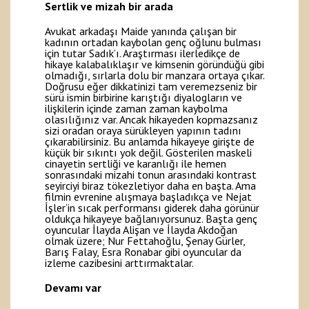
Sertlik ve mizah bir arada
Avukat arkadaşı Maide yanında çalışan bir
kadının ortadan kaybolan genç oğlunu bulması
için tutar Sadık’ı. Araştırması ilerledikçe de
hikaye kalabalıklaşır ve kimsenin göründüğü gibi
olmadığı, sırlarla dolu bir manzara ortaya çıkar.
Doğrusu eğer dikkatinizi tam veremezseniz bir
sürü ismin birbirine karıştığı diyalogların ve
ilişkilerin içinde zaman zaman kaybolma
olasılığınız var. Ancak hikayeden kopmazsanız
sizi oradan oraya sürükleyen yapının tadını
çıkarabilirsiniz. Bu anlamda hikayeye girişte de
küçük bir sıkıntı yok değil. Gösterilen maskeli
cinayetin sertliği ve karanlığı ile hemen
sonrasındaki mizahi tonun arasındaki kontrast
seyirciyi biraz tökezletiyor daha en başta. Ama
filmin evrenine alışmaya başladıkça ve Nejat
İşler’in sıcak performansı giderek daha görünür
oldukça hikayeye bağlanıyorsunuz. Başta genç
oyuncular İlayda Alişan ve İlayda Akdoğan
olmak üzere; Nur Fettahoğlu, Şenay Gürler,
Barış Falay, Esra Ronabar gibi oyuncular da
izleme cazibesini arttırmaktalar.
Devamı var