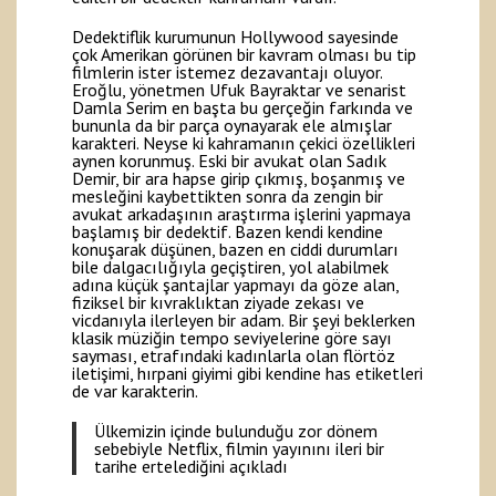
Dedektiflik kurumunun Hollywood sayesinde
çok Amerikan görünen bir kavram olması bu tip
filmlerin ister istemez dezavantajı oluyor.
Eroğlu, yönetmen Ufuk Bayraktar ve senarist
Damla Serim en başta bu gerçeğin farkında ve
bununla da bir parça oynayarak ele almışlar
karakteri. Neyse ki kahramanın çekici özellikleri
aynen korunmuş. Eski bir avukat olan Sadık
Demir, bir ara hapse girip çıkmış, boşanmış ve
mesleğini kaybettikten sonra da zengin bir
avukat arkadaşının araştırma işlerini yapmaya
başlamış bir dedektif. Bazen kendi kendine
konuşarak düşünen, bazen en ciddi durumları
bile dalgacılığıyla geçiştiren, yol alabilmek
adına küçük şantajlar yapmayı da göze alan,
fiziksel bir kıvraklıktan ziyade zekası ve
vicdanıyla ilerleyen bir adam. Bir şeyi beklerken
klasik müziğin tempo seviyelerine göre sayı
sayması, etrafındaki kadınlarla olan flörtöz
iletişimi, hırpani giyimi gibi kendine has etiketleri
de var karakterin.
Ülkemizin içinde bulunduğu zor dönem
sebebiyle Netflix, filmin yayınını ileri bir
tarihe ertelediğini açıkladı