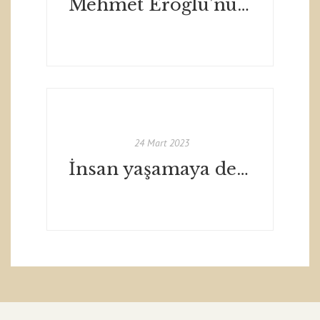
Mehmet Eroğlu’nun 1967’de 19 yaşında iken İzmir Koleji’nin Sesi Duvar Gazetesinde yayınlanan ilk metni
24 Mart 2023
İnsan yaşamaya değer mi?