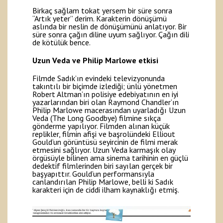
Birkaç sağlam tokat yersem bir süre sonra
“Artık yeter” derim. Karakterin dönüşümü
aslında bir neslin de dönüşümünü anlatıyor. Bir
süre sonra çağın diline uyum sağlıyor. Çağın dili
de kötülük bence.
Uzun Veda ve Philip Marlowe etkisi
Filmde Sadık’ın evindeki televizyonunda
takıntılı bir biçimde izlediği; ünlü yönetmen
Robert Altman’ın polisiye edebiyatının en iyi
yazarlarından biri olan Raymond Chandler’ın
Philip Marlowe macerasından uyarladığı Uzun
Veda (The Long Goodbye) filmine sıkça
gönderme yapılıyor. Filmden alınan küçük
replikler, filmin afişi ve başrolündeki Elliout
Gould’un görüntüsü seyircinin de filmi merak
etmesini sağlıyor. Uzun Veda karmaşık olay
örgüsüyle bilinen ama sinema tarihinin en güçlü
dedektif filmlerinden biri sayılan gerçek bir
başyapıttır. Gould’un performansıyla
canlandırılan Philip Marlowe, belli ki Sadık
karakteri için de ciddi ilham kaynaklığı etmiş.