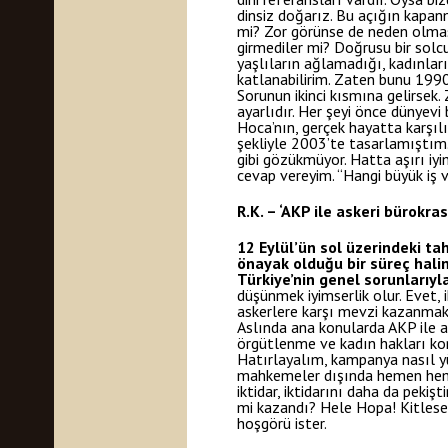
dinsiz doğarız. Bu açığın kapanm
mi? Zor görünse de neden olmasın
girmediler mi? Doğrusu bir solc
yaşlıların ağlamadığı, kadınları
katlanabilirim. Zaten bunu 1990
Sorunun ikinci kısmına gelirsek
ayarlıdır. Her şeyi önce dünyevi 
Hoca’nın, gerçek hayatta karşılı
şekliyle 2003’te tasarlamıştım.
gibi gözükmüyor. Hatta aşırı iyim
cevap vereyim. “Hangi büyük iş v
R.K. – ‘AKP ile askeri bürokra
12 Eylül’ün sol üzerindeki ta
önayak olduğu bir süreç hali
Türkiye’nin genel sorunlarıyl
düşünmek iyimserlik olur. Evet, 
askerlere karşı mevzi kazanmak
Aslında ana konularda AKP ile a
örgütlenme ve kadın hakları ko
Hatırlayalım, kampanya nasıl yü
mahkemeler dışında hemen hemen 
iktidar, iktidarını daha da pekiş
mi kazandı? Hele Hopa! Kitlesel
hoşgörü ister.