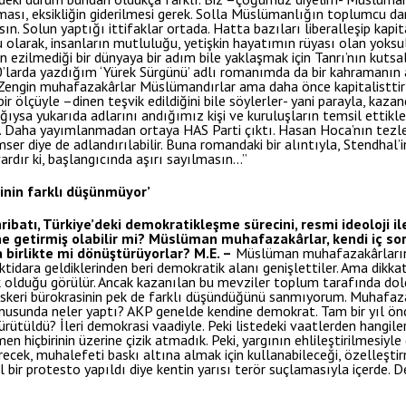
ası, eksikliğin giderilmesi gerek. Solla Müslümanlığın toplumcu dama
. Solun yaptığı ittifaklar ortada. Hatta bazıları liberalleşip kapita
u olarak, insanların mutluluğu, yetişkin hayatımın rüyası olan yoksu
n ezilmediği bir dünyaya bir adım bile yaklaşmak için Tanrı’nın kutsa
’larda yazdığım ‘Yürek Sürgünü’ adlı romanımda da bir kahramanın 
. Zengin muhafazakârlar Müslümandırlar ama daha önce kapitalisttirl
bir ölçüyle –dinen teşvik edildiğini bile söylerler- yani parayla, kaz
ğıysa yukarıda adlarını andığımız kişi ve kuruluşların temsil ettikl
 Daha yayımlanmadan ortaya HAS Parti çıktı. Hasan Hoca’nın tezleri
ser diye de adlandırılabilir. Buna romandaki bir alıntıyla, Stendhal’i
ardır ki, başlangıcında aşırı sayılmasın…”
sinin farklı düşünmüyor’
hribatı, Türkiye’deki demokratikleşme sürecini, resmi ideoloji i
ne getirmiş olabilir mi? Müslüman muhafazakârlar, kendi iç s
a birlikte mi dönüştürüyorlar?
M.E. –
Müslüman muhafazakârları
iktidara geldiklerinden beri demokratik alanı genişlettiler. Ama dikka
 olduğu görülür. Ancak kazanılan bu mevziler toplum tarafında dold
skeri bürokrasinin pek de farklı düşündüğünü sanmıyorum. Muhafazak
nusunda neler yaptı? AKP genelde kendine demokrat. Tam bir yıl önc
rütüldü? İleri demokrasi vaadiyle. Peki listedeki vaatlerden hangile
hiçbirinin üzerine çizik atmadık. Peki, yargının ehlileştirilmesiyl
tirecek, muhalefeti baskı altına almak için kullanabileceği, özelleşti
 bir protesto yapıldı diye kentin yarısı terör suçlamasıyla içerde.