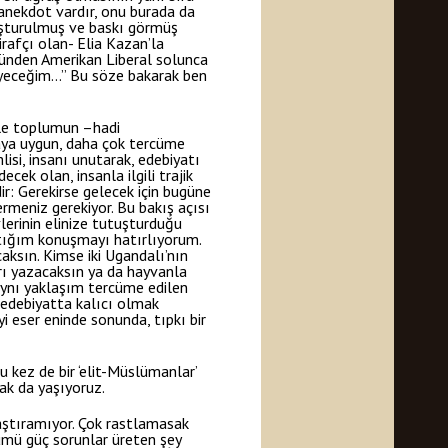
anekdot vardır, onu burada da
ruşturulmuş ve baskı görmüş
rafçı olan- Elia Kazan’la
üzünden Amerikan Liberal solunca
meyeceğim…” Bu söze bakarak ben
kle toplumun –hadi
daya uygun, daha çok tercüme
lisi, insanı unutarak, edebiyatı
cek olan, insanla ilgili trajik
ir: Gerekirse gelecek için bugüne
rmeniz gerekiyor. Bu bakış açısı
lerinin elinize tutuşturduğu
aptığım konuşmayı hatırlıyorum.
aksın. Kimse iki Ugandalı’nın
arı yazacaksın ya da hayvanla
 aynı yaklaşım tercüme edilen
edebiyatta kalıcı olmak
 eser eninde sonunda, tıpkı bir
Bu kez de bir ‘elit-Müslümanlar’
rak da yaşıyoruz.
klaştıramıyor. Çok rastlamasak
özümü güç sorunlar üreten şey