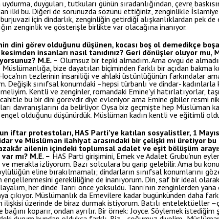
ata uydurma, duyguları, tutkuları günün sıradanlığından, çevre baskıs
 ilki bu. Diğeri de sorunuzda sözünü ettiğiniz, zenginlikle İslamiye
 burjuvazi için dindarlık, zenginliğin getirdiği alışkanlıklardan pek d
ğın zenginlik ve gösterişle birlikte var olacağına inanıyor.
nin dini görev olduğunu düşünen, kocası boş ol demedikçe boş
 kesimden insanları nasıl tanıdınız? Geri dönüşler oluyor mu
lıyorsunuz?
M.E. –
Olumsuz bir tepki almadım. Ama övgü de almadım
de Müslümanlığa, bize dayatılan biçiminden farklı bir açıdan bakma ko
ca’nın tezlerinin insaniliği ve ahlaki üstünlüğünün farkındalar am
. Değişik sınıfsal konumdaki –hepsi türbanlı ve dindar- kadınlarla
emeliyim. Kentli ve zenginler, romandaki Emine’yi hatırlatıyorlar, taş
hitle bu bir dini görevdir diye evleniyor ama Emine gibiler resmi ni
ları davranışlarını da belirliyor. Oysa biz geçmişte hep Müslüman k
 engel olduğunu düşünürdük. Müslüman kadın kentli ve eğitimli olduk
n iftar protestoları, HAS Parti’ye katılan sosyalistler, 1 Mayıs
idar ve Müslüman ilahiyat arasındaki bir çelişki mi üretiyor bu 
kâr ailenin içindeki toplumsal adalet ve eşit bölüşüm arayışı
i var mı?
M.E. –
HAS Parti girişimini, Emek ve Adalet Grubu’nun eylem
or ve merakla izliyorum. Bazı solculara bu garip gelebilir. Ama bu kon
 köylülüğün eline bırakılmamalı; dindarların sınıfsal konumlarını gö
 engellenmesini gerekliliğine de inanıyorum. Din, saf bir ideal olarak
ayalım, her dinde Tanrı önce yoksuldu. Tanrı’nın zenginlerden yana o
rtaya çıkıyor. Müslümanlık da Emevilere kadar bugünkünden daha fark
ilişkisi üzerinde de biraz durmak istiyorum. Batılı entelektüeller 
 bağını koparır, ondan ayrılır. Bir örnek: Joyce. Söylemek istediğim şu
bizdeki durum bundan oldukça farklı. Biz –çoğumuz diyelim- Müslüma