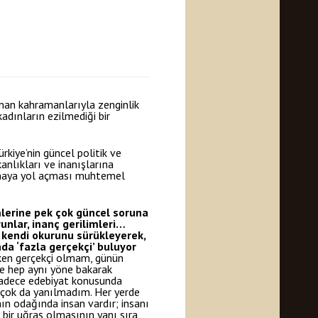
anan kahramanlarıyla zenginlik
kadınların ezilmediği bir
kiye’nin güncel politik ve
anlıkları ve inanışlarına
şmaya yol açması muhtemel
mlerine pek çok güncel soruna
runlar, inanç gerilimleri…
a kendi okurunu sürükleyerek,
nda ‘fazla gerçekçi’ buluyor
rken gerçekçi olmam, günün
ve hep aynı yöne bakarak
adece edebiyat konusunda
 çok da yanılmadım. Her yerde
n odağında insan vardır; insanı
bir uğraş olmasının yanı sıra