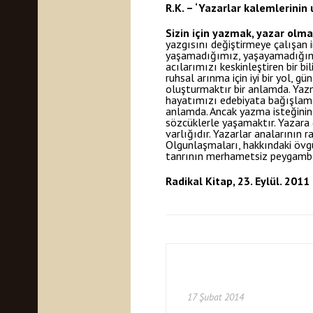
R.K. – ‘Yazarlar kalemlerinin
Sizin için yazmak, yazar olma
yazgısını değiştirmeye çalışan 
yaşamadığımız, yaşayamadığımız
acılarımızı keskinleştiren bir b
ruhsal arınma için iyi bir yol, 
oluşturmaktır bir anlamda. Yazm
hayatımızı edebiyata bağışlama
anlamda. Ancak yazma isteğinin 
sözcüklerle yaşamaktır. Yazara 
varlığıdır. Yazarlar analarının
Olgunlaşmaları, hakkındaki övgü
tanrının merhametsiz peygamber
Radikal Kitap, 23. Eylül. 2011
17 Şubat 2014