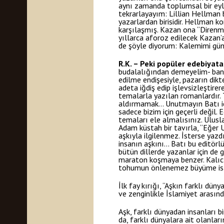
aynı zamanda toplumsal bir eyl
tekrarlayayım: Lillian Hellman 
yazarlardan birisidir. Hellman 
karşılaşmış. Kazan ona “Direnme
yıllarca aforoz edilecek Kazan
de şöyle diyorum: Kalemimi g
R.K. – Peki popüler edebiyata
budalalığından demeyelim- banal
edilme endişesiyle, pazarın dikt
adeta iğdiş edip işlevsizleştirer
temalarla yazılan romanlardır. T
aldırmamak… Unutmayın Batı için
sadece bizim için geçerli değil.
temaları ele almalısınız. Ulusla
Adam küstah bir tavırla, “Eğer U
aşkıyla ilgilenmez. İsterse yaz
insanın aşkını… Batı bu editörl
bütün dillerde yazanlar için 
maraton koşmaya benzer. Kalıcı 
tohumun önlenemez büyüme isteği 
İlk fay kırığı, “Aşkın farklı dün
ve zenginlikle İslamiyet arasında
Aşk, farklı dünyadan insanları b
da, farklı dünyalara ait olanlar