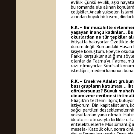
evlilik. Çünkü evlilik, aşkı hay
bu romanda ele alınan konulardan
çelişkiler. Ancak yükselen İslami
azından büyük bir kısmı, dindarlı
R.K. – Bir mücahitle evlenme
yaşayan inançlı kadınlar… Bu
okurlardan ne tür tepkiler a
ihtiyatla bakıyorlar. Özellikle 
durum değil. Romandaki Hasan Ho
kişiyle konuştum. Epeyce okudum
Farklı karşılıklar aldığımı söyl
olanlar da Fatma’yı. Fatma, müca
razı olmuyorlar. Sınıfsal konum
istediğini, medeni kanunun buna
R.K. – Emek ve Adalet grubunu
bazı grupların katılması… İkt
görüyorsunuz? Büyük muhafaza
dinamizme evrilmesi ihtimal
Eliaçık’ın tezlerini ilginç buluy
istiyorum: Din, kapitalistlerin,
sağcı partileri desteklemelerinin
yoksullardan yana olmalı. Hatırl
ideolojisi olmasıyla birlikte o
entelektüellerle Müslümanlığın 
mesela- Katolik olur, sonra dinle
dini referansları vardır. Oysa 