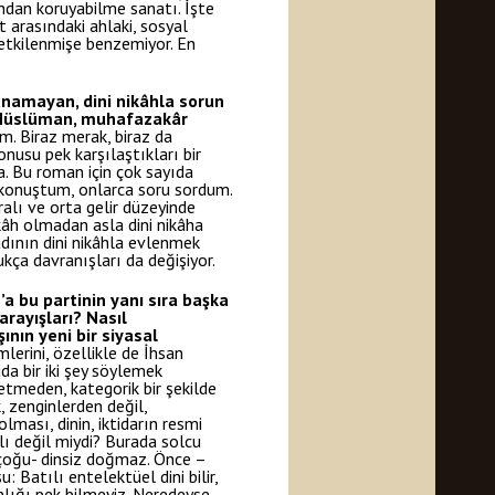
ından koruyabilme sanatı. İşte
t arasındaki ahlaki, sosyal
e etkilenmişe benzemiyor. En
anamayan, dini nikâhla sorun
, Müslüman, muhafazakâr
. Biraz merak, biraz da
nusu pek karşılaştıkları bir
a. Bu roman için çok sayıda
 konuştum, onlarca soru sordum.
ralı ve orta gelir düzeyinde
kâh olmadan asla dini nikâha
adının dini nikâhla evlenmek
ça davranışları da değişiyor.
’a bu partinin yanı sıra başka
arayışları? Nasıl
nın yeni bir siyasal
lerini, özellikle de İhsan
uda bir iki şey söylemek
zetmeden, kategorik bir şekilde
, zenginlerden değil,
lması, dinin, iktidarın resmi
lı değil miydi? Burada solcu
–çoğu- dinsiz doğmaz. Önce –
: Batılı entelektüel dini bilir,
nlığı pek bilmeyiz. Neredeyse