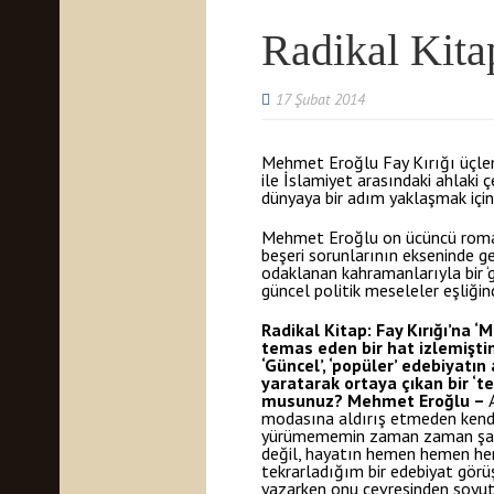
Radikal Kita
17 Şubat 2014
Mehmet Eroğlu Fay Kırığı üçleme
ile İslamiyet arasındaki ahlaki ç
dünyaya bir adım yaklaşmak için 
Mehmet Eroğlu on ücüncü romanı v
beşeri sorunlarının ekseninde ge
odaklanan kahramanlarıyla bir
güncel politik meseleler eşliği
Radikal Kitap: Fay Kırığı’na
temas eden bir hat izlemiştini
‘Güncel’, ‘popüler’ edebiyatı
yaratarak ortaya çıkan bir ‘te
musunuz?
Mehmet Eroğlu –
A
modasına aldırış etmeden kendi
yürümememin zaman zaman şaşkı
değil, hayatın hemen hemen her
tekrarladığım bir edebiyat görü
yazarken onu çevresinden soyutl