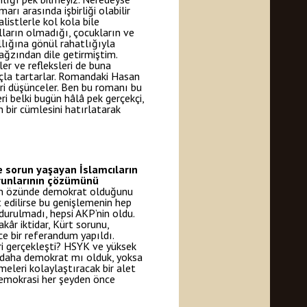
rı arasında işbirliği olabilir
listlerle kol kola bile
lların olmadığı, çocukların ve
llığına gönül rahatlığıyla
ağzından dile getirmiştim.
er ve refleksleri de buna
ançla tartarlar. Romandaki Hasan
eri düşünceler. Ben bu romanı bu
 belki bugün hâlâ pek gerçekçi,
n bir cümlesini hatırlatarak
le sorun yaşayan İslamcıların
orunlarının çözümünü
n özünde demokrat olduğunu
t edilirse bu genişlemenin hep
urulmadı, hepsi AKP’nin oldu.
âr iktidar, Kürt sorunu,
e bir referandum yapıldı.
ri gerçekleşti? HSYK ve yüksek
e daha demokrat mı olduk, yoksa
rmeleri kolaylaştıracak bir alet
 Demokrasi her şeyden önce