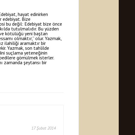
debiyat, hayat edinirken
 edebiyat. Bize
i bu değil: Edebiyat bize önce
akılda tutulmalıdır. Bu yüzden
i ve kötülüğü yeni baştan
essamı olmaktır,” olur. Yazmak,
ilahiliği aramaktır bir
kir. Yazmak, son tahlilde
dini suçlama yeteneğinin
opedilere gömülmek isterler.
ynı zamanda şeytansı bir
17 Şubat 2014