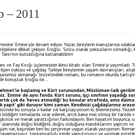
p – 2011
sine ‘Emine’yle devam ediyor. Yazar, bireylerin inanışlarına odakl
elişkilere dikkat çekiyor. Eroğlu: ‘Solcu olarak yoksulların olmadığı, 
Tanrı’nın kutsallığına katlanabilirim’
e Fay Kırığı üçlemesinin ikinci kitabı olan ‘Emine’yi yayımladı. Tür
lişen öyküsü ve çağdaş Türkiye bireylerinin yaşam davranışları, alışk
 ‘günümüz almanağı’ lezzetindeki romanı, bu romanın okurda tartı
nde konuştuk Eroğlu ile…
 ‘Mehmet’le başlamış ve Kürt sorunundan, Müslüman-laik gerili
z. ‘Emine’ de aynı fonda. Kürt sorunu, işçi sınıfının yaşadığı so
n artık çok da ‘heves etmediği’ bu konular etrafında, ama daim
k yapıt’ gibi duruyor kimi zaman. Kendinizi çağdaşlarınız arası
slında bu soruyla o kadar sık karşılaşıyorum ki, bilemezsiniz. Yaza
 bildiğim temalarda ısrar ederek, artık bana mal olmuş bir tarzda 
nlık ve merak yarattığının farkındayım. Ben hayatım boyunca, s
 alanında doğru bildiğimi, doğru olduğuna inandıklarımı yaptım ve
şüm var, başından beri bu çerçeveye uygun olarak yazıyorum. Romanı
ayamazsınız, toplumsallığı içinde yansıtırsınız ve yazmak estetik 