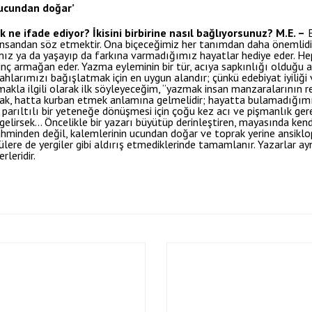
 ucundan doğar’
k ne ifade ediyor? İkisini birbirine nasıl bağlıyorsunuz?
M.E. –
E
insandan söz etmektir. Ona biçeceğimiz her tanımdan daha önemlidir
 ya da yaşayıp da farkına varmadığımız hayatlar hediye eder. Heps
ilinç armağan eder. Yazma eyleminin bir tür, acıya sapkınlığı olduğu 
günahlarımızı bağışlatmak için en uygun alandır; çünkü edebiyat iyiliğ
akla ilgili olarak ilk söyleyeceğim, “yazmak insan manzaralarının r
k, hatta kurban etmek anlamına gelmelidir; hayatta bulamadığımız 
parıltılı bir yeteneğe dönüşmesi için çoğu kez acı ve pişmanlık gere
gelirsek… Öncelikle bir yazarı büyütüp derinleştiren, mayasında ken
 rahminden değil, kalemlerinin ucundan doğar ve toprak yerine ansikl
lere de yergiler gibi aldırış etmediklerinde tamamlanır. Yazarlar a
leridir.