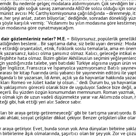
emdir. Bu nedenle gelgeç modalara aldırmıyorum. Çok sevdiğim bir 
bildiğiniz gibi soğuk savaş zamanında ABD’de solcu olduğu için so
komünist avcısı Mc Carthy komisyonuna çağrıldığında –direnmeyip, iti
, her şeyi anlat, zaten biliyorlar,” dediğinde, sonradan dönekliği y
’a şöyle karşılık vermiş: “Vicdanımı bu yılın modasına göre kestir
ünün modasına göre oynatmayacağım.
 dair gözlemleriniz neler?
M.E. –
Biliyorsunuz, popülerlik genelli
liğinden beslenir… Bir saptama daha; siz belki uyarı dersiniz: Mo
e ettirdiği oryantalist, etnik, folklorik soslu temalarla, ama en önem
ek yazarsanız, kalıcı olma şansınız olmaz. Kalıcı, geleceğe intikal ede
eşbihte hata olmaz. Bizim gibiler Akhilleus’un seçimini yeğleyenlerd
 yazdığınızda talebe, yani batıdaki Türkiye algısına uygun ürün ve
 Eğer İngilizce, Fransızca ve İspanyolca yazmıyorsanız Batılı yayınev
rarası bir kitap fuarında ünlü yabancı bir yayınevinin editörü ile y
ganda’lı bir yazarsan, İdi Amin, açlık ya da hayvanlar hakkında yazac
dıkları Romeo ve Jüliet kadar iyi olsun…” dedi. Durum bu, ya hayvanl
ük yaklaşımını göreceli olarak bize de uyguluyor. Sadece bize değil,
de geçerli. Bu yüzden özgün konumumdan memnunum. Roman yazmak, 
olmak için de uzun vadeli düşünmekte yarar var. Aklımızda olsun, iyi
gibi, hak ettiği yeri alır. Sadece sabır.
yaları bir araya getirip getiremeyeceği” gibi bir tartışma yaratıyordu. 
ki ahlaki, sosyal çelişkiler dikkat çekiyor. Benzer çelişkileri ülke ola
ir araya getiriyor. Evet, bunda sorun yok. Ama dünyaları birbirine ya
ın birbirlerine âşık olmalarında, şaşırtıcı olan bir şey yok. Zor ve ç