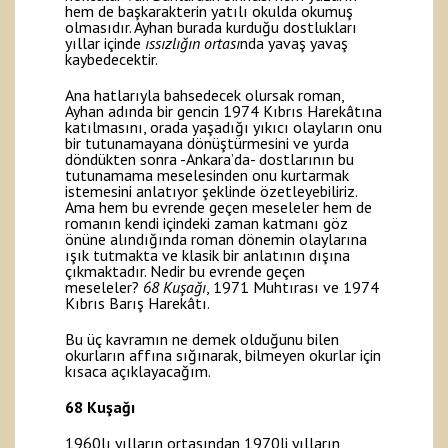
hem de başkarakterin yatılı okulda okumuş
olmasıdır. Ayhan burada kurduğu dostlukları
yıllar içinde
ıssızlığın ortası
nda yavaş yavaş
kaybedecektir.
Ana hatlarıyla bahsedecek olursak roman,
Ayhan adında bir gencin 1974 Kıbrıs Harekâtına
katılmasını, orada yaşadığı yıkıcı olayların onu
bir tutunamayana dönüştürmesini ve yurda
döndükten sonra -Ankara’da- dostlarının bu
tutunamama meselesinden onu kurtarmak
istemesini anlatıyor şeklinde özetleyebiliriz.
Ama hem bu evrende geçen meseleler hem de
romanın kendi içindeki zaman katmanı göz
önüne alındığında roman dönemin olaylarına
ışık tutmakta ve klasik bir anlatının dışına
çıkmaktadır. Nedir bu evrende geçen
meseleler?
68 Kuşağı
, 1971 Muhtırası ve 1974
Kıbrıs Barış Harekâtı.
Bu üç kavramın ne demek olduğunu bilen
okurların affına sığınarak, bilmeyen okurlar için
kısaca açıklayacağım.
68 Kuşağı
1960lı yılların ortasından 1970li yılların