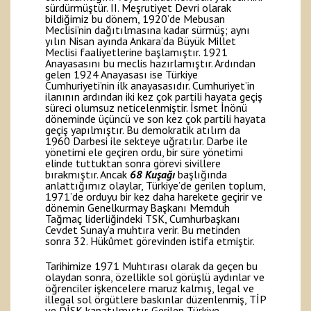
sürdürmüştür. II. Meşrutiyet Devri olarak
bildiğimiz bu dönem, 1920’de Mebusan
Meclisi’nin dağıtılmasına kadar sürmüş; aynı
yılın Nisan ayında Ankara’da Büyük Millet
Meclisi faaliyetlerine başlamıştır. 1921
Anayasasını bu meclis hazırlamıştır. Ardından
gelen 1924 Anayasası ise Türkiye
Cumhuriyeti’nin ilk anayasasıdır. Cumhuriyet’in
ilanının ardından iki kez çok partili hayata geçiş
süreci olumsuz neticelenmiştir. İsmet İnönü
döneminde üçüncü ve son kez çok partili hayata
geçiş yapılmıştır. Bu demokratik atılım da
1960 Darbesi ile sekteye uğratılır. Darbe ile
yönetimi ele geçiren ordu, bir süre yönetimi
elinde tuttuktan sonra görevi sivillere
bırakmıştır. Ancak
68 Kuşağı
başlığında
anlattığımız olaylar, Türkiye’de gerilen toplum,
1971’de orduyu bir kez daha harekete geçirir ve
dönemin Genelkurmay Başkanı Memduh
Tağmaç liderliğindeki TSK, Cumhurbaşkanı
Cevdet Sunay’a muhtıra verir. Bu metinden
sonra 32. Hükûmet görevinden istifa etmiştir.
Tarihimize 1971 Muhtırası olarak da geçen bu
olaydan sonra, özellikle sol görüşlü aydınlar ve
öğrenciler işkencelere maruz kalmış, legal ve
illegal sol örgütlere baskınlar düzenlenmiş, TİP
ve DİSK kapatılmıştır. Gerilen Türkiye