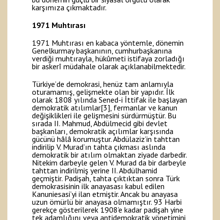
karşımıza çıkmaktadır.
1971 Muhtırası
1971 Muhtırası en kabaca yöntemle, dönemin
Genelkurmay başkanının, cumhurbaşkanına
verdiği muhtırayla, hükûmeti istifaya zorladığı
bir askerî müdahale olarak açıklanabilmektedir.
Türkiye’de demokrasi, henüz tam anlamıyla
oturamamış, gelişmekte olan bir yapıdır. İlk
olarak 1808 yılında Sened-i İttifak ile başlayan
demokratik atılımlar
[3]
, fermanlar ve kanun
değişiklikleri ile gelişmesini sürdürmüştür. Bu
sırada II. Mahmud, Abdülmecid gibi devlet
başkanları, demokratik açılımlar karşısında
gücünü hâlâ korumuştur. Abdülaziz’in tahttan
indirilip V. Murad’ın tahta çıkması aslında
demokratik bir atılım olmaktan ziyade darbedir.
Nitekim darbeyle gelen V. Murad da bir darbeyle
tahttan indirilmiş yerine II. Abdülhamid
geçmiştir. Padişah, tahta çıktıktan sonra Türk
demokrasisinin ilk anayasası kabul edilen
Kanuniesasi’yi ilan etmiştir. Ancak bu anayasa
uzun ömürlü bir anayasa olmamıştır. 93 Harbi
gerekçe gösterilerek 1908’e kadar padişah yine
tek adamlığını veya antidemokratik yönetimini