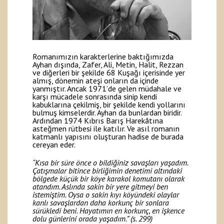
Romanımızın karakterlerine baktığımızda
Ayhan dışında, Zafer, Ali, Metin, Halit, Rezzan
ve diğerleri bir şekilde 68 Kuşağı içerisinde yer
almış, dönemin ateşi onların da içinde
yanmıştır. Ancak 1971’de gelen müdahale ve
karşı mücadele sonrasında sinip kendi
kabuklarına çekilmiş, bir şekilde kendi yollarını
bulmuş kimselerdir. Ayhan da bunlardan biridir.
Ardından 1974 Kıbrıs Barış Harekâtına
asteğmen rütbesi ile katılır. Ve asıl romanın
katmanlı yapısını oluşturan hadise de burada
cereyan eder.
“Kısa bir süre önce o bildiğiniz savaşları yaşadım.
Çatışmalar bitince birliğimin denetimi altındaki
bölgede küçük bir köye karakol komutanı olarak
atandım. Aslında sakin bir yere gitmeyi ben
istemiştim. Oysa o sakin kıyı köyündeki olaylar
kanlı savaşlardan daha korkunç bir sonlara
sürükledi beni. Hayatımın en korkunç, en işkence
dolu günlerini orada yaşadım.” (s. 299)