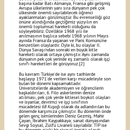
başına kadar Batı Almanya, Fransa gibi gelişmiş
Avrupa ülkelerinin yanı sıra dünyanın pek çok
ülkesinde önemli sayılabilecek öğrenci
ayaklanmaları görülmüştür. Bu evrenselliği göz
önüne alındığında geçtiğimiz yüzyılın en
önemli toplumsal hareketi olduğunu da
söyleyebiliriz. Özellikle 1968 yılı ile
anılmasının başlıca sebebi 1968 yılının Mayıs
ayında Fransa’da yaşanan ve Paris Komünü’ne
benzetilen olaylardır. Öyle ki, bu olaylar II.
Dünya Savaşı’ndan sonraki en büyük kitle
hareketi olarak ortaya çıkmıştır. Aynı zamanda
dünyanın pek çok yerinde eş zamanlı olarak işçi
sınıfı hareketleri de görüyoruz.
[2]
Bu kavram Türkiye’de ise aynı tarihlerde
başlayıp 1971’de verilen karşı mücadeleyle son
bulan bir dönemi kapsamaktadır.
Üniversitelerde akademisyen ve öğrencilerin
başkaldırıları, 6. Filo askerlerinin denize
atılması, pek çok yerde kitlesel boykot olayları
ve isyanlar, devrimci ve işçi sınıfının
mücadelesi
68 Kuşağı
olarak da adlandırılan bu
dönemde karşımıza çıkmıştır. Bu dönemin önde
gelen genç isimlerinden Deniz Gezmiş, Mahir
Çayan, İbrahim Kaypakkaya; sanat dünyasından
Sevgi Soysal, Zülfü Livaneli sayılabilir. TİP ise
bu dönemin güçlü bir siyasal örgütü olarak