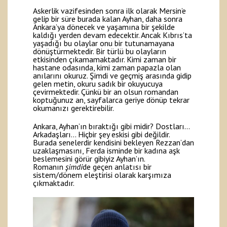
Askerlik vazifesinden sonra ilk olarak Mersin’e
gelip bir süre burada kalan Ayhan, daha sonra
Ankara’ya dönecek ve yaşamına bir şekilde
kaldığı yerden devam edecektir. Ancak Kıbrıs’ta
yaşadığı bu olaylar onu bir tutunamayana
dönüştürmektedir. Bir türlü bu olayların
etkisinden çıkamamaktadır. Kimi zaman bir
hastane odasında, kimi zaman papazla olan
anılarını okuruz. Şimdi ve geçmiş arasında gidip
gelen metin, okuru sadık bir okuyucuya
çevirmektedir. Çünkü bir an olsun romandan
koptuğunuz an, sayfalarca geriye dönüp tekrar
okumanızı gerektirebilir.
Ankara, Ayhan’ın bıraktığı gibi midir? Dostları…
Arkadaşları… Hiçbir şey eskisi gibi değildir.
Burada senelerdir kendisini bekleyen Rezzan’dan
uzaklaşmasını, Ferda isminde bir kadına aşk
beslemesini görür gibiyiz Ayhan’ın.
Romanın
şimdi
de geçen anlatısı bir
sistem/dönem eleştirisi olarak karşımıza
çıkmaktadır.