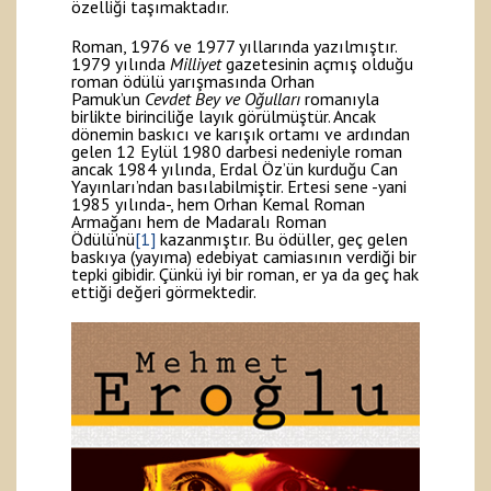
özelliği taşımaktadır.
Roman, 1976 ve 1977 yıllarında yazılmıştır.
1979 yılında
Milliyet
gazetesinin açmış olduğu
roman ödülü yarışmasında Orhan
Pamuk’un
Cevdet Bey ve Oğulları
romanıyla
birlikte birinciliğe layık görülmüştür. Ancak
dönemin baskıcı ve karışık ortamı ve ardından
gelen 12 Eylül 1980 darbesi nedeniyle roman
ancak 1984 yılında, Erdal Öz’ün kurduğu Can
Yayınları’ndan basılabilmiştir. Ertesi sene -yani
1985 yılında-, hem Orhan Kemal Roman
Armağanı hem de Madaralı Roman
Ödülü’nü
[1]
kazanmıştır. Bu ödüller, geç gelen
baskıya (yayıma) edebiyat camiasının verdiği bir
tepki gibidir. Çünkü iyi bir roman, er ya da geç hak
ettiği değeri görmektedir.