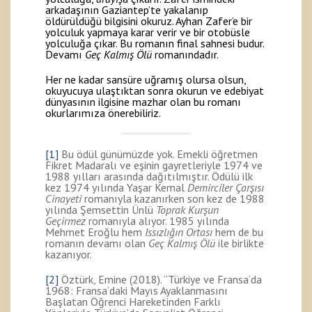
arkadaşının Gaziantep’te yakalanıp
öldürüldüğü bilgisini okuruz. Ayhan Zafer’e bir
yolculuk yapmaya karar verir ve bir otobüsle
yolculuğa çıkar. Bu romanın final sahnesi budur.
Devamı
Geç Kalmış Ölü
romanındadır.
Her ne kadar sansüre uğramış olursa olsun,
okuyucuya ulaştıktan sonra okurun ve edebiyat
dünyasının ilgisine mazhar olan bu romanı
okurlarımıza önerebiliriz.
[1]
Bu ödül günümüzde yok. Emekli öğretmen
Fikret Madaralı ve eşinin gayretleriyle 1974 ve
1988 yılları arasında dağıtılmıştır. Ödülü ilk
kez 1974 yılında Yaşar Kemal
Demirciler Çarşısı
Cinayeti
romanıyla kazanırken son kez de 1988
yılında Şemsettin Ünlü
Toprak Kurşun
Geçirmez
romanıyla alıyor. 1985 yılında
Mehmet Eroğlu hem
Issızlığın Ortası
hem de bu
romanın devamı olan
Geç Kalmış Ölü
ile birlikte
kazanıyor.
[2]
Öztürk, Emine (2018). “Türkiye ve Fransa’da
1968: Fransa’daki Mayıs Ayaklanmasını
Başlatan Öğrenci Hareketinden Farklı