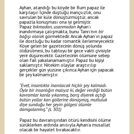
Ayhan, atandığı bu köyde bir Rum papaz ile
karşılaşır. İçinde düştüğü inançsızlık, onu
savrulan bir küle dönüştürmüştür, ancak
papazla konuşması ona iyi gelmiştir.
Papaz
bıkmadan, usanmadan
Ayhan’ı
inandırmaya çalışmakta, bunu Tanrı’nın
bir
bağışı olarak
görmektedir. Ancak Ayhan’ın papaz
ile dostluğu bu kadar romantik ilerlemeyecektir.
Köye gelen bir gazetecinin dönüş yolunda
öldürülmesi, bu tabloyu bir gece vakti çivisiyle
yere düşürecektir. Gazetecinin ölümüne sebep
olan fail yakalanamamıştır. Papaz bu kişiyi
saklamıştır. Nitekim olaylar araştırılıp
gerçekler gün yüzüne çıkınca Ayhan için yapacak
bir şey kalmamıştır.
“Evet, insanlıkta inanılacak hiçbir şey kalmadı.
Öyle bir insanlığın malıyız ki, değer verdiği bütün
kavramlar kanla yıkanmış, barış diyerek açtığı
bütün yollar kan göllerine dönüşmüş, mutluluk
diye sunduğu her şeyin gölgesi ölümle
damgalanmış.” (s. 301)
Papaz bu davranışından ötürü kendisini ölüme
sürüklerken ardında anısıyla Ayhan’a musallat
olacak bir hayalet bırakacaktır.