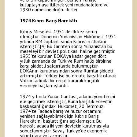
kutuplaşmaya itilerek yeni müdahalelere ve
1980 darbesine doğru ilerler.
1974 Kıbrıs Barış Harekâtı
Kıbrıs Meselesi, 1951’de ilk kez sorun
olmuştur. Dönemin Yunanistan Hükûmeti, 1951
yılında BM toplantısında Kıbrıs’ın ilhakını
istemiştir.
[4]
Bu tarihten sonra Yunanistan bu
meseleyi bir devlet politikası haline getirmiştir.
1955’te kurulan EOKA’ya kadar geçen dört
yıllık zamanda da Türk ve Rum halkı birbirine
karşı şiddetli saldırılarda bulunmuştur.
EOKA’nın kurulmasından sonra Rumlar şiddeti
artırmıştır. Türkler ise bu örgüte karşılık olarak
Volkan adında bir örgüt kurarak karşılık
vermeye başlamışlardır.
1974 yılında Yunan Cuntası, adanın yönetimini
ele geçirmek istemiştir. Buna karşılık Ecevit’in
başbakanlığındaki Hükûmet, 20 Temmuz
1974’te, “adada barış ve huzur ortamını”
yeniden sağlayabilmek için Kıbrıs Barış
Harekâtını başlattığını açıklamıştır. Bu
harekât adada iki yeni devletin kurulmasıyla
sonuçlanmıştır. Savaş Türkiye’de ekonomik
sıkıntılara yol açmıştır.