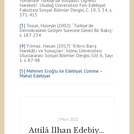
Yönleriyle Türkiye’de Sosyalist Öğrenci
Hareketi”. Uludağ Üniversitesi Fen-Edebiyat
Fakültesi Sosyal Bilimler Dergisi, C. 19, S. 34, s.
371-415
[3]
Tosun, Hüseyin (2002). “Türkiye’de
Demokrasinin Gelişim Sürecine Genel Bir Bakış”.
s. 187-234
[4]
Yılmaz, Hasan. (2017) “Kıbrıs Barış
Harekâtı ve Sonuçları”. İnönü Üniversitesi
Uluslararası Sosyal Bilimler Dergisi, Cilt 6, Sayı
1. s. 87-98
[5]
Mehmet Eroğlu ile Edebiyat Üzerine –
Mahal Edebiyat
7 Mart 2022
Attilâ İlhan Edebiyat Ödülleri'ne başvurular sürüyor