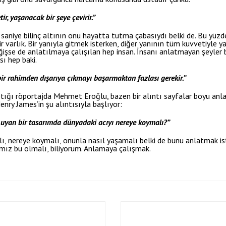
ir, yaşanacak bir şeye çevirir.”
saniye bilinç altının onu hayatta tutma çabasıydı belki de. Bu yüz
bir varlık. Bir yanıyla gitmek isterken, diğer yanının tüm kuvvetiyle 
eğişse de anlatılmaya çalışılan hep insan. İnsanı anlatmayan şeyler bir
ı hep baki.
bir rahimden dışarıya çıkmayı başarmaktan fazlası gerekir.”
aptığı röportajda Mehmet Eroğlu, bazen bir alıntı sayfalar boyu anla
enry James’in şu alıntısıyla başlıyor:
e uyan bir tasarımda dünyadaki acıyı nereye koymalı?”
ı, nereye koymalı, onunla nasıl yaşamalı belki de bunu anlatmak ist
ız bu olmalı, biliyorum. Anlamaya çalışmak.