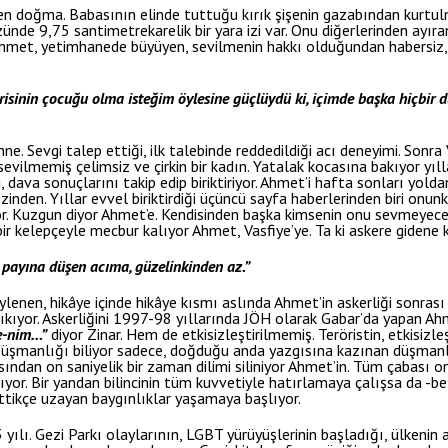
 doğma. Babasının elinde tuttuğu kırık şişenin gazabından kurtulma
de 9,75 santimetrekarelik bir yara izi var. Onu diğerlerinden ayıran,
 Ahmet, yetimhanede büyüyen, sevilmenin hakkı olduğundan habersiz
isinin çocuğu olma isteğim öylesine güçlüydü ki, içimde başka hiçbir 
ne. Sevgi talep ettiği, ilk talebinde reddedildiği acı deneyimi. Sonra 
ç sevilmemiş çelimsiz ve çirkin bir kadın. Yatalak kocasına bakıyor yı
i, dava sonuçlarını takip edip biriktiriyor. Ahmet’i hafta sonları yold
inden. Yıllar evvel biriktirdiği üçüncü sayfa haberlerinden biri onunk
ıkıyor. Kuzgun diyor Ahmet’e. Kendisinden başka kimsenin onu sevmeyec
ir kelepçeyle mecbur kalıyor Ahmet, Vasfiye’ye. Ta ki askere gidene 
ın payına düşen acıma, güzelinkinden az.”
öylenen, hikâye içinde hikâye kısmı aslında Ahmet’in askerliği sonras
ıyor. Askerliğini 1997-98 yıllarında JÖH olarak Gabar’da yapan Ahm
e-nim…”
diyor Zinar. Hem de etkisizleştirilmemiş. Teröristin, etkisizl
. Düşmanlığı biliyor sadece, doğduğu anda yazgısına kazınan düşmanl
ından on saniyelik bir zaman dilimi siliniyor Ahmet’in. Tüm çabası o
yor. Bir yandan bilincinin tüm kuvvetiyle hatırlamaya çalışsa da -belk
gittikçe uzayan baygınlıklar yaşamaya başlıyor.
lı. Gezi Parkı olaylarının, LGBT yürüyüşlerinin başladığı, ülkenin a