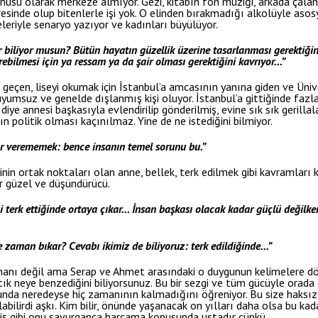
konusu olarak merkeze almıyor. Gezi, kitabın fon müziği, arkada çalan
esinde olup bitenlerle işi yok. O elinden bırakmadığı alkolüyle asosy
eleriyle senaryo yazıyor ve kadınları büyülüyor.
r biliyor musun? Bütün hayatın güzellik üzerine tasarlanması gerektiği
erebilmesi için ya ressam ya da şair olması gerektiğini kavrıyor…”
a geçen, liseyi okumak için İstanbul’a amcasının yanına giden ve Ünive
 uyumsuz ve genelde dışlanmış kişi oluyor. İstanbul’a gittiğinde fazla
diye annesi başkasıyla evlendirilip gönderilmiş, evine sık sık gerill
’ın politik olması kaçınılmaz. Yine de ne istediğini bilmiyor.
r verememek: bence insanın temel sorunu bu.”
inin ortak noktaları olan anne, bellek, terk edilmek gibi kavramları 
ar güzel ve düşündürücü.
ni terk ettiğinde ortaya çıkar… İnsan başkası olacak kadar güçlü değilk
 zaman bıkar? Cevabı ikimiz de biliyoruz: terk edildiğinde…”
manı değil ama Serap ve Ahmet arasındaki o duygunun kelimelere d
tık neye benzediğini biliyorsunuz. Bu bir sezgi ve tüm gücüyle orada
unda neredeyse hiç zamanının kalmadığını öğreniyor. Bu size haksızlı
bilirdi aşkı. Kim bilir, önünde yaşanacak on yılları daha olsa bu kada
iş gibi onu savurganca harcama konusunda ustadır çünkü.