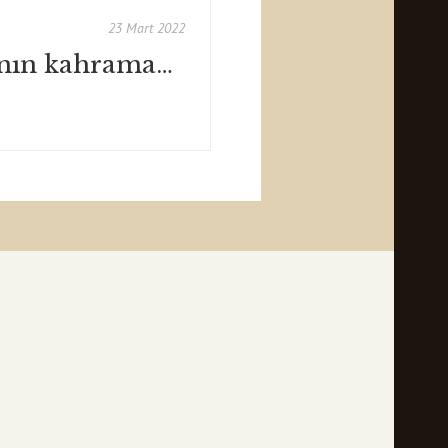
23 Mart 2022
Kendi romanının kahramanı olmak - Metin Celal - Hürriyet / Ocak 2022