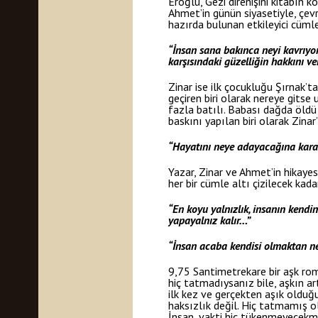
Eroğlu, Gezi direnişini kitabın 
Ahmet’in günün siyasetiyle, çevr
hazırda bulunan etkileyici cüml
“İnsan sana bakınca neyi kavrıyo
karşısındaki güzelliğin hakkını v
Zinar ise ilk çocukluğu Şırnak’t
geçiren biri olarak nereye gitse
fazla batılı. Babası dağda öldü 
baskını yapılan biri olarak Zinar
“Hayatını neye adayacağına kara
Yazar, Zinar ve Ahmet’in hikayes
her bir cümle altı çizilecek kad
“En koyu yalnızlık, insanın kendi
yapayalnız kalır…”
“İnsan acaba kendisi olmaktan ne
9,75 Santimetrekare bir aşk ro
hiç tatmadıysanız bile, aşkın ar
ilk kez ve gerçekten aşık olduğ
haksızlık değil. Hiç tatmamış ola
İnsan, vakti hiç tükenmeyecekm