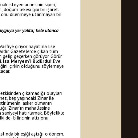
k isteyen annesinin siperi,
 doğum lekesi gibi bir işaret.
, onu dilenmeye utanmayan bir
duyguya yer yoktu; hele utanca
Vasfiye giriyor hayatına lise
llardır. Gazetelerde çıkan tüm
an gelip geçerken görüyor. Görür
i.
İsa Meryem’i öldürdü!
Eve
eğini, çirkin olduğunu söylemeye
kadar.
ı etkisinden çıkamadığı olayları
et, beş yaşındaki Zinar ile
eştirilmenin, asker olmanın
ığı. Zinar’ın mahallesine
n saniyeyi hatırlamak. Böylelikle
i de- bilincinin altı onu
slında bir eşiği aştığı o dönem.