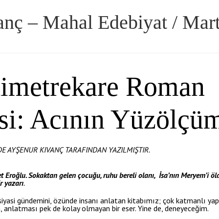
nç – Mahal Edebiyat / Mar
timetrekare Roman
si: Acının Yüzölçü
DE AYŞENUR KIVANÇ TARAFINDAN YAZILMIŞTIR.
t Eroğlu. Sokaktan gelen çocuğu, ruhu bereli olanı, İsa’nın Meryem’i ö
r yazarı
.
iyasi gündemini, özünde insanı anlatan kitabımız; çok katmanlı yapıs
yla, anlatması pek de kolay olmayan bir eser. Yine de, deneyeceğim.