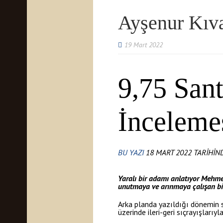
Ayşenur Kıva
19 Mart 2022
9,75 San
İnceleme
BU YAZI
18 MART 2022 TARİHİN
Yaralı bir adamı anlatıyor Mehme
unutmaya ve arınmaya çalışan bi
Arka planda yazıldığı dönemin s
üzerinde ileri-geri sıçrayışları