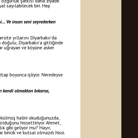
 özgürlük şarkısı daha ziyade.
al sayılabilecek biri. Hep
ni… Ve insan seni seyrederken
rsite yıllarını Diyarbakır’da
 doğulu, Diyarbakır’a gittiğinde
alar uğrayan ve köyüne asker
kitap boyunca işliyor. Neredeyse
en kendi olmaktan bıkarsa,
ökülmüş halini okuduğunuzda,
 olduğunu hissettiriyor. Ahmet,
k gibi geliyor mu? Hayır,
r biricik ve kutsal olmazdı hissi.