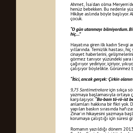
Ahmet, İsa’dan olma Meryem’den
henüz bebekken. Bu nedenle yüzün
Hikâye aslında böyle başlıyor.
çocuk.
“O gün utanmayı bilmiyordum. Bir
hiç…”
Hayatına giren ilk kadın Sevgi an
yıllarında. Temizlik hastası, hi
cinayet haberlerini, gelişmelerin
görmez tanıyor yüzündeki yara iz
çağırıyor yediriyor, içiriyor, y
çalışıyor böylelikle. Görünmez b
“İtici, ancak gerçek: Çirkin olan
9,75 Santimetrekare
için sıkça s
yazmaya başlamasıyla ortaya çık
karşılaşıyor.
“Ba-bam tö-rö-ist b
anlamları hakkına bir fikri yok
yapılan baskın sırasında hafızas
Zinar’ın hikayesini yazmaya başlı
korumaya çalıştığı için süresi 
Romanın yazıldığı dönem 2013 yı