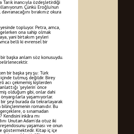
 Tarık inancıyla özdeşletirdiği
kullanıyorum. Çünkü Eroğlu’nun
sıl davranacağını bırakınız okura
ünyesinde topluyor. Petra, amca,
imgelerken ona sahip olmak
ya, yani birtakım şeyleri
a belli ki evrensel bir
i bir başka anlam söz konusuydu.
belirlenecektir.
n bir başka şey şu: Türk
içinde tutmuş değildir. Birey
i acı çekmemiş kişilerden
nlattığı ‘şeylerin’ önce
tmiş olduğum gibi, onlar dahi
 önyargılarla yaşamıyorlar.
 bir şeyi burada da tekrarlayarak
 bilinçlenmenin romanıdır. Bu
 gerçeklere, o sınamadan
? Kendisini inkâra mı
Adını Unutan Adam’da otuz iki
ük kreşendosunu yaşaması ve onun
 göstermektedir. Kitap iç içe