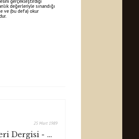
sini gerçekleştirdiği
anlık değerleriyle sınandığı
e ve (bu defa) okur
dur.
25 Mart 1989
Hürriyet Gösteri Dergisi - Mart 1989