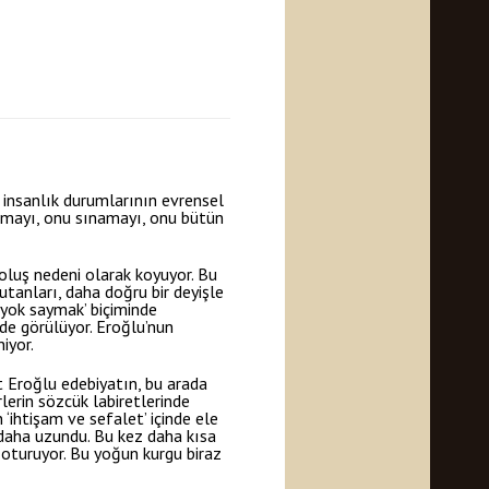
 insanlık durumlarının evrensel
nmayı, onu sınamayı, onu bütün
oluş nedeni olarak koyuyor. Bu
utanları, daha doğru bir deyişle
 ‘yok saymak’ biçiminde
nde görülüyor. Eroğlu’nun
iyor.
t Eroğlu edebiyatın, bu arada
lerin sözcük labiretlerinde
ihtişam ve sefalet’ içinde ele
 daha uzundu. Bu kez daha kısa
oturuyor. Bu yoğun kurgu biraz