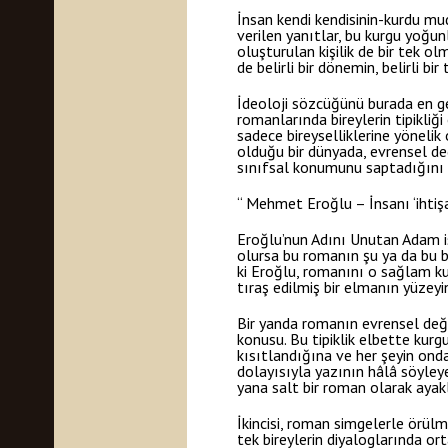
İnsan kendi kendisinin-kurdu mu
verilen yanıtlar, bu kurgu yoğun
oluşturulan kişilik de bir tek 
de belirli bir dönemin, belirli bi
İdeoloji sözcüğünü burada en gen
romanlarında bireylerin tipikliği
sadece bireyselliklerine yöneli
olduğu bir dünyada, evrensel değ
sınıfsal konumunu saptadığını h
“ Mehmet Eroğlu – İnsanı ‘ihtişa
Eroğlu’nun Adını Unutan Adam is
olursa bu romanın şu ya da bu 
ki Eroğlu, romanını o sağlam ku
tıraş edilmiş bir elmanın yüzeyi
Bir yanda romanın evrensel değerl
konusu. Bu tipiklik elbette kurg
kısıtlandığına ve her şeyin ond
dolayısıyla yazının hâlâ söyley
yana salt bir roman olarak ayak
İkincisi, roman simgelerle örülm
tek bireylerin diyaloglarında or