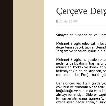
Çerçeve Derg
15 Mart 1989
Sınayanlar.. Sınananlar.. Ve Sına
Mehmet Eroğlu edebiyatın, bu ar
değerlerin sözcük labirentleri
‘ihtişam ve sefaleti’ içinde ele 
Mehmet Eroğlu, herşeyden önce t
nedenle de kitabının başına ‘un
münkirleri, korkak ve dönekleri 
belirmiyor. Onları da kuşatan, o
romanını etkin, Eroğlu’nu da gü
Daha önceki yapıtları için de y
öykünün ve romanın bir sözcük oy
boğulduğu ve bunun da esas kabu
almayı benimsiyor. Giderek yapı
bir roman olmasına rağmen Adın
ötede insan değerlerinin, düşünce