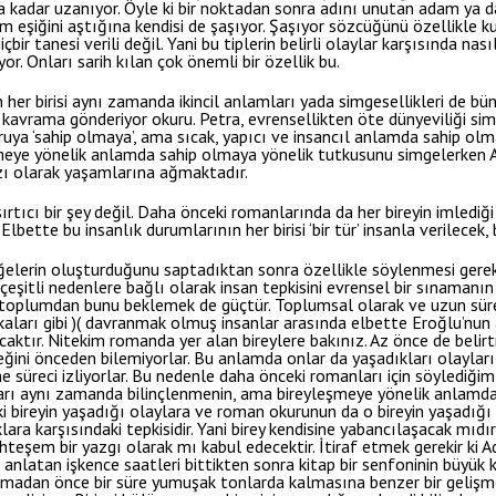
a kadar uzanıyor. Öyle ki bir noktadan sonra adını unutan adam ya da
m eşiğini aştığına kendisi de şaşıyor. Şaşıyor sözcüğünü özellikle 
bir tanesi verili değil. Yani bu tiplerin belirli olaylar karşısında na
yor. Onları sarih kılan çok önemli bir özellik bu.
in her birisi aynı zamanda ikincil anlamları yada simgesellikleri de b
 kavrama gönderiyor okuru. Petra, evrensellikten öte dünyeviliği s
uya ‘sahip olmaya’, ama sıcak, yapıcı ve insancıl anlamda sahip olma
ye yönelik anlamda sahip olmaya yönelik tutkusunu simgelerken Amc
zı olarak yaşamlarına ağmaktadır.
rtıcı bir şey değil. Daha önceki romanlarında da her bireyin imlediğ
lbette bu insanlık durumlarının her birisi ‘bir tür’ insanla verilecek, 
elerin oluşturduğunu saptadıktan sonra özellikle söylenmesi gereke
şitli nedenlere bağlı olarak insan tepkisini evrensel bir sınamanın 
toplumdan bunu beklemek de güçtür. Toplumsal olarak ve uzun sürel
ları gibi )( davranmak olmuş insanlar arasında elbette Eroğlu’nun a
caktır. Nitekim romanda yer alan bireylere bakınız. Az önce de belir
ceğini önceden bilemiyorlar. Bu anlamda onlar da yaşadıkları olayları
me süreci izliyorlar. Bu nedenle daha önceki romanları için söylediğim
arı aynı zamanda bilinçlenmenin, ama bireyleşmeye yönelik anlamda
 bireyin yaşadığı olaylara ve roman okurunun da o bireyin yaşadığı
ara karşısındaki tepkisidir. Yani birey kendisine yabancılaşacak mıdır
hteşem bir yazgı olarak mı kabul edecektir. İtiraf etmek gerekir ki 
 anlatan işkence saatleri bittikten sonra kitap bir senfoninin büy
nmadan önce bir süre yumuşak tonlarda kalmasına benzer bir gelişme