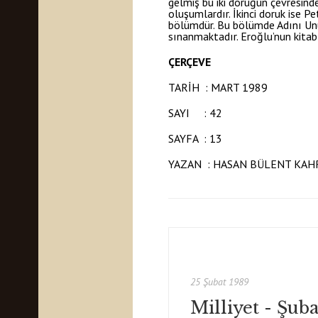
gelmiş bu iki doruğun çevresinde
oluşumlardır. İkinci doruk ise P
bölümdür. Bu bölümde Adını Unu
sınanmaktadır. Eroğlu’nun kitabı
ÇERÇEVE
TARİH : MART 1989
SAYI : 42
SAYFA : 13
YAZAN : HASAN BÜLENT KA
25 Şubat 1989
Milliyet - Şub