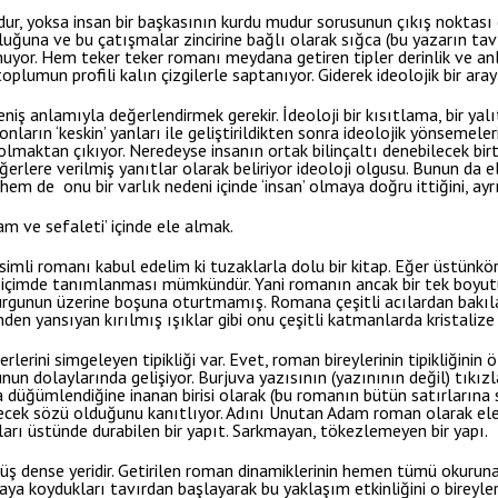
dur, yoksa insan bir başkasının kurdu mudur sorusunun çıkış noktas
luğuna ve bu çatışmalar zincirine bağlı olarak sığca (bu yazarın tav
olmuyor. Hem teker teker romanı meydana getiren tipler derinlik ve a
r toplumun profili kalın çizgilerle saptanıyor. Giderek ideolojik bir aray
iş anlamıyla değerlendirmek gerekir. İdeoloji bir kısıtlama, bir yal
 onların ‘keskin’ yanları ile geliştirildikten sonra ideolojik yönsemele
k olmaktan çıkıyor. Neredeyse insanın ortak bilinçaltı denebilecek 
erlere verilmiş yanıtlar olarak beliriyor ideoloji olgusu. Bunun da 
em de onu bir varlık nedeni içinde ‘insan’ olmaya doğru ittiğini, ay
m ve sefaleti’ içinde ele almak.
imli romanı kabul edelim ki tuzaklarla dolu bir kitap. Eğer üstünkö
biçimde tanımlanması mümkündür. Yani romanın ancak bir tek boyutu 
rgunun üzerine boşuna oturtmamış. Romana çeşitli acılardan bakıla
nden yansıyan kırılmış ışıklar gibi onu çeşitli katmanlarda kristalize
erini simgeleyen tipikliği var. Evet, roman bireylerinin tipikliğinin 
unun dolaylarında gelişiyor. Burjuva yazısının (yazınının değil) tıkız
a düğümlendiğine inanan birisi olarak (bu romanın bütün satırlarına 
ecek sözü olduğunu kanıtlıyor. Adını Unutan Adam roman olarak ele 
ları üstünde durabilen bir yapıt. Sarkmayan, tökezlemeyen bir yapı.
üş dense yeridir. Getirilen roman dinamiklerinin hemen tümü okuruna a
taya koydukları tavırdan başlayarak bu yaklaşım etkinliğini o bireyl