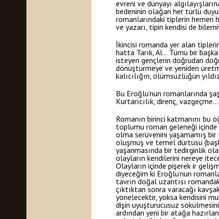
evreni ve dünyayı algılayışların
bedeninin olağan her türlü duyu
romanlarındaki tiplerin hemen hiç
ve yazarı, tipin kendisi de bilemi
İkincisi romanda yer alan tipler
hatta Tarık, Al… Tümü bir başka
isteyen gençlerin doğrudan doğr
dönüştürmeye ve yeniden üretme
kalıcılığın, ölümsüzlüğün yıldı
Bu Eroğlu’nun romanlarında şaşı
Kurtarıcılık, direnç, vazgeçme… E
Romanın birinci katmanını bu öğ
toplumu roman geleneği içinde çe
olma serüvenini yaşamamış bir 
oluşmuş ve temel dürtüsü (başka
yaşanmasında bir tedirginlik ola
olayların kendilerini nereye ite
Olayların içinde pişerek ir geliş
diyeceğim ki Eroğlu’nun romanl
tavrın doğal uzantısı romandaki
çıktıktan sonra varacağı kavşakl
yönelecektir, yoksa kendisini mu
dişin uyuşturucusuz sökülmesini
ardından yeni bir atağa hazırla