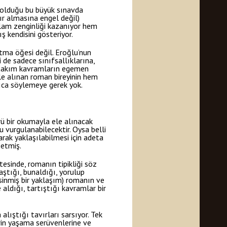
ı olduğu bu büyük sınavda
ır almasına engel değil)
nlam zenginliği kazanıyor hem
ış kendisini gösteriyor.
ıtma öğesi değil. Eroğlu’nun
ri de sadece sınıfsallıklarına,
birtakım kavramların egemen
ele alınan roman bireyinin hem
rıca söylemeye gerek yok.
rü bir okumayla ele alınacak
vurgulanabilecektir. Oysa belli
rak yaklaşılabilmesi için adeta
 etmiş.
ötesinde, romanın tipikliği söz
laştığı, bunaldığı, yorulup
sinmiş bir yaklaşım) romanın ve
aldığı, tartıştığı kavramlar bir
lıştığı tavırları sarsıyor. Tek
erin yaşama serüvenlerine ve