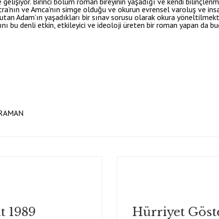
 gelişiyor. Birinci bölüm roman bireyinin yaşadığı ve kendi bilinçlenme
etra’nın ve Amca’nın simge olduğu ve okurun evrensel varoluş ve ins
tan Adam’ın yaşadıkları bir sınav sorusu olarak okura yöneltilmekt
nı bu denli etkin, etkileyici ve ideoloji üreten bir roman yapan da bu
HRAMAN
at 1989