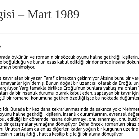
isi – Mart 1989
v
ada öykünün ve romanın bir sözcük oyunu haline getirdiği, kişilerin,
nde boğulduğu ve bunun esas kabul edildiği bir dönemde insana doku
almayı benimsiyor.
avır alan bir yazar. Taraf olmaktan çekinmiyor. Aksine bunu bir var
utmayanlar için’ demiş. Bunun doğal bir uzantısı olarak da Eroğlu un
yargılıyor. Yargılamakla birlikte Eroğlu’nun bunlara yaklaşımı onları
nları da bir insanlık durumu olarak kabul eden, saptayan bir tavır içi
çlü bir romancı konumuna getiren özelliği işte bu noktada düğümlen
azıldı. Burada bir kez daha tekrarlanmasında da sakınca yok: Mehme
unu haline getirdiği, kişilerin, insanlık durumlarının, evrensel değer
l edildiği bir dönemde insana dokunmayı, onu sınamayı, onu bütün ‘
tı bir çatışmalar yumağına dönüşüyor. Daha önceki romanları biraz
ı Unutan Adam da en az diğerleri kadar yoğun bir kurgunun üzerine 
sinin tartışıldığı, hatta kesilip biçildiği bir alana dönüşüyor.