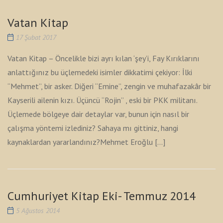
Vatan Kitap
17 Şubat 2017
Vatan Kitap – Öncelikle bizi ayrı kılan ‘şey’i, Fay Kırıklarını
anlattığınız bu üçlemedeki isimler dikkatimi çekiyor: İlki
“Mehmet”, bir asker. Diğeri “Emine”, zengin ve muhafazakâr bir
Kayserili ailenin kızı. Üçüncü “Rojin” , eski bir PKK militanı.
Üçlemede bölgeye dair detaylar var, bunun için nasıl bir
çalışma yöntemi izlediniz? Sahaya mı gittiniz, hangi
kaynaklardan yararlandınız?Mehmet Eroğlu […]
Cumhuriyet Kitap Eki- Temmuz 2014
5 Ağustos 2014