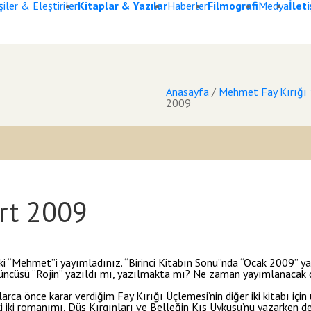
iler & Eleştiriler
Kitaplar & Yazılar
Haberler
Filmografi
Medya
İlet
Anasayfa
/
Mehmet Fay Kırığı 1:
2009
rt 2009
lki “Mehmet”i yayımladınız. “Birinci Kitabın Sonu”nda “Ocak 2009” yaz
üçüncüsü “Rojin” yazıldı mı, yazılmakta mı? Ne zaman yayımlanacak diğ
arca önce karar verdiğim Fay Kırığı Üçlemesi’nin diğer iki kitabı iç
 iki romanımı, Düş Kırgınları ve Belleğin Kış Uykusu’nu yazarken de