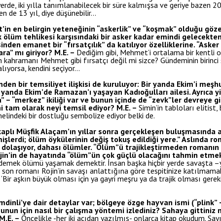
ir yerde, iki yılla tanımlanabilecek bir süre kalmışsa ve geriye baze
n de 13 yıl, diye düşünebilir…
 en belirgin yeteneğinin “askerlik” ve “koşmak” olduğu göze 
 ölüm tehlikesi karşısındaki bir asker kadar emindi gelecekten.
en emanet bir “fırsatçılık” da katılıyor özelliklerine. “Asker
ara” mı giriyor?
M.E. –
Dediğim gibi, Mehmet’i ortalama bir kentli 
kahramanı Mehmet gibi fırsatçı değil mi sizce? Gündeminin birinci s
ıyorsa, kendini seçiyor…
en bir temsiliyet ilişkisi de kuruluyor: Bir yanda Ekim’i meşhu
yanda Ekim’de Ramazan’ı yaşayan Kadıoğulları ailesi. Ayrıca y
 – “merkez” ikiliği var ve bunun içinde de “zevk”ler devreye gir
i tam olarak neyi temsil ediyor?
M.E. –
Simin’in tabloları elitist,
elindeki bir dostluğu sembolize ediyor belki de.
plı Müşfik Alaçam’ın yıllar sonra gerçekleşen buluşmasında anl
işlerdi; ölüm öykülerinin değiş tokuş edildiği yere.” Aslında 
dolaşıyor, dahası ölümler. “Ölüm”ü trajikleştirmeden romanın 
 Rojin’in de hayatında “ölüm”ün çok güçlü olacağını tahmin etme
demek ölümü yaşamak demektir. İnsan başka hiçbir yerde savaşta –
 son romanı Rojin’in savaşı anlattığına göre tespitinize katılmam
 ‘Bir aşkın büyük olması için ya gayri meşru ya da trajik olması gerek
inli’ye dair detaylar var; bölgeye özge hayvan ismi (“plink” – “
unun için nasıl bir çalışma yöntemi izlediniz? Sahaya gittiniz 
M.E. –
Öncelikle -her iki açıdan yazılmış- onlarca kitap okudum. Say