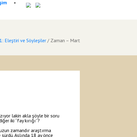
işim
 Eleştiri ve Söyleşiler
/
Zaman – Mart
ıyor lakin akla şöyle bir soru
er iki “fay kırığı”?
in uzun zamandır araştırma
 sürdü. Aslında 18 ay önce