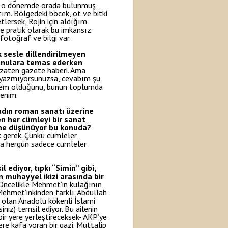
mlisi o dönemde orada bulunmuş
ım. Bölgedeki böcek, ot ve bitki
tlersek, Rojin için aldığım
 pratik olarak bu imkansız.
otoğraf ve bilgi var.
 sesle dillendirilmeyen
” konulara temas ederken
 zaten gazete haberi. Ama
r yazmıyorsunuzsa, cevabım şu
eylem olduğunu, bunun toplumda
denim.
tadın roman sanatı üzerine
en her cümleyi bir sanat
 ne düşünüyor bu konuda?
k gerek. Çünkü cümleler
nca hergün sadece cümleler
 ediyor, tıpkı “Simin” gibi,
in muhayyel ikizi arasında bir
Öncelikle Mehmet’in kulağının
e Mehmet’inkinden farklı. Abdullah
 olan Anadolu kökenli İslami
niz) temsil ediyor. Bu ailenin
bir yere yerleştireceksek- AKP’ye
ere kafa yoran bir gazi. Muttalip