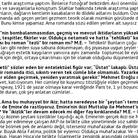
afi, tarihi araştırma yaptım. Binlerce fotoğraf biriktirdim. Asıl öne
 ve savaşanlarla konuştum. Silahlar hakkında teknik araştırma yapt
ların, dağların kentlerin kasabaların iki dildeki adlarını buldum. Öze
omanda adı geçen yerleri gezmem teorik olarak mümkün görülsede de
 Bunu kimse yapamaz. Ama romanda sözü edilen yerlere ait sayısız f
”nin bombalanmasından, geçmiş ve mevcut iktidarların yüksek
, tespitler, fikirler var. Oldukça netameli ve hatta “tehlikeli
ası bu roman “tezli” bir roman mı?
M.E. –
Tehlikeli! Bunların çoğu
zıları gibi neden suya sabuna dokunmayan, dış piyasaya uygun şeyle
z uğraşın estetik kaygıların yanısıra aynı zamanda toplumsal bir 
k için değil, ortaya çıkarılması için bir olanak olduğunu düşünenler
etli” sözler eden bir entelektüel figür var; “Üstat” lakaplı. Üs
bir romanda itici, sıkıntı veren tek cümle bile olmamalı. Yazark
rar elden geçirmek, yeniden yaratmak gerekir.” Mehmet Eroğlu
vet, katılıyorum. Her cümleyi bir kuyumcu titizliğiyle elden geçirme
ingway, 1921 de yazar olmaya karar verdiğinde Paris’te, 1 yıl boyu
de duran, çok şey anlatan cümleler…
. Ama bu muhayyel bir ikiz; hatta neredeyse bir “şeytan”ı temsil
ğe de Emine’de rastlıyoruz. Emine’nin ikizi Muttalip ile Mehmet’
? Ve “ikizlik”ler devam edecek mi diğer fay kırıklarında?
M.E. –
çı ikizinin şeytani özellikler taşıdığı açık. Emine’nin gerçek ikizi is
a yer edinmeye çalışan AKP ile birlikte ülke yönetiminde söz sahibi
e bölmek pek de anlamlı değil, isterseniz muhafazakar da diyebilirsi
ar. Büyük Abla Fatma, politik bir eylemci. Oldukça muhafazakar. Ve –
kup, Hasan Hoca’yle birlikte İslamiyetle zenginlik arasındaki çelişkil