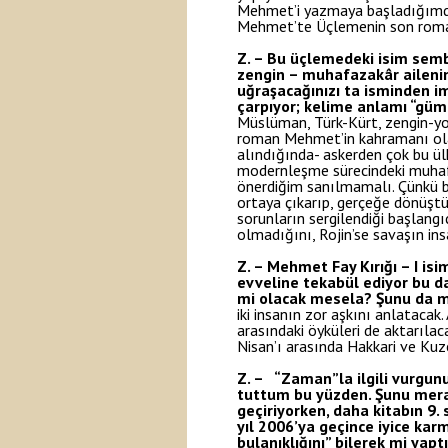
Mehmet’i yazmaya başladığımda ü
Mehmet’te Üçlemenin son romanı
Z. – Bu üçlemedeki isim sembo
zengin – muhafazakâr ailenin g
uğraşacağınızı ta isminden i
çarpıyor; kelime anlamı “gümü
Müslüman, Türk-Kürt, zengin-yok
roman Mehmet’in kahramanı olan
alındığında- askerden çok bu ülk
modernleşme sürecindeki muhafa
önerdiğim sanılmamalı. Çünkü b
ortaya çıkarıp, gerçeğe dönüştü
sorunların sergilendiği başlangı
olmadığını, Rojin’se savaşın ins
Z. – Mehmet Fay Kırığı – I is
evveline tekabül ediyor bu da.
mi olacak mesela? Şunu da m
iki insanın zor aşkını anlataca
arasındaki öyküleri de aktarıl
Nisan’ı arasında Hakkari ve Kuz
Z. – “Zaman”la ilgili vurgun
tuttum bu yüzden. Şunu mera
geçiriyorken, daha kitabın 9.
yıl 2006’ya geçince iyice ka
bulanıklığını” bilerek mi yapt