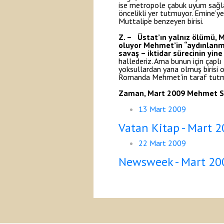
ise metropole çabuk uyum sağlam
öncelikli yer tutmuyor. Emine’y
Muttalip’e benzeyen birisi.
Z. – Üstat’ın yalnız ölümü, 
oluyor Mehmet’in “aydınlanma
savaş – iktidar sürecinin yi
hallederiz. Ama bunun için çapl
yoksullardan yana olmuş birisi o
Romanda Mehmet’in taraf tutması,
Zaman, Mart 2009
Mehmet Sa
13 Mart 2009
Vatan Kitap - Mart 
22 Mart 2009
Newsweek - Mart 20