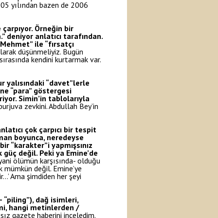
n 2005 yılından bazen de 2006
çarpıyor. Örneğin bir
” deniyor anlatıcı tarafından.
 Mehmet” ile “fırsatçı
olarak düşünmeliyiz. Bugün
ırasında kendini kurtarmak var.
r yalısındaki “davet”lerle
ine “para” göstergesi
iyor. Simin’in tablolarıyla
 burjuva zevkini. Abdullah Bey’in
atıcı çok çarpıcı bir tespit
roman boyunca, neredeyse
bir “karakter”i yapmışsınız
k güç değil. Peki ya Emine’de
yani ölümün karşısında- olduğu
ak mümkün değil. Emine’ye
ir…’ Ama şimdiden her şeyi
piling”), dağ isimleri,
mi, hangi metinlerden /
ısız gazete haberini inceledim.