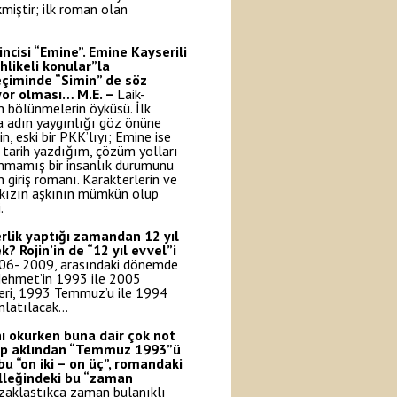
miştir; ilk roman olan
ncisi “Emine”. Emine Kayserili
hlikeli konular”la
eçiminde “Simin” de söz
lıyor olması…
M.E. –
Laik-
n bölünmelerin öyküsü. İlk
 adın yaygınlığı göz önüne
, eski bir PKK’lıyı; Emine ise
 tarih yazdığım, çözüm yolları
onmamış bir insanlık durumunu
giriş romanı. Karakterlerin ve
ir kızın aşkının mümkün olup
.
erlik yaptığı zamandan 12 yıl
? Rojin’in de “12 yıl evvel”i
06- 2009, arasındaki dönemde
 Mehmet’in 1993 ile 2005
leri, 1993 Temmuz’u ile 1994
anlatılacak…
ı okurken buna dair çok not
yip aklından “Temmuz 1993”ü
u “on iki – on üç”, romandaki
elleğindeki bu “zaman
zaklaştıkça zaman bulanıklı