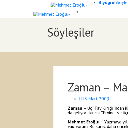
Biyografi
Söyleş
Söyleşiler
Zaman – Ma
13 Mart 2009
Zaman –
Üç “Fay Kırığı”ndan i
da geliyor; ikincisi “Emine” ve 
Mehmet Eroğlu –
Yazmaya yıll
yapıyorum. Bu süreç daha önceki