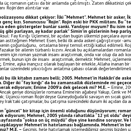
ç romanın çatısı da bir anlamda çatılmıştı. Zaten dikkatinizi çek
 Rojin’den alıntılar var.
lizasyonu dikkat çekiyor: İlki “Mehmet”. Mehmet bir asker. İki
enç kızı. Sonuncusu “Rojin”. Rojin eski bir PKK militanı. Bu “te
ma eden göstergeler bunlar sanki. Yanılıyor muyum? Bu isim s
ş gibi parlayan, ay kadar parlak” Simin’in gözlerinin hep par
sul: Fay Kırığı Üçlemesi, bir açıdan bugün ülkemizi parçalara ayıra
 astteğmen Mehmet Esen, belki ilk anda askeri çağrıştırıyor -ama
enin çoğunluğunu, ortalama bireyi temsil ettiği kabul edilmeli. Rojin
zakar bir ailenin türbanlı kızını. Ancak bu açıklamalardan romanla
enim için roman yazmak insanı araştırmak, onda var olup da adı k
rmek, bunun için de insanı araştırmak, demektir. Mehmet, üçlemenin 
ç. Emine, aşka inançsız olarak başlayan bir erkekle, Allaha inanan b
anlar üzerindeki yıkıcılığını anlatma çabası olarak değerlendirilmeli
imli bu ilk kitabın zamanı belli; 2005. Mehmet’in Hakkâri’de ask
 Diğer iki “fay kırığı” da bu zamansallık düzleminde mi geçecek
erak ediyorum; Emine 2009’a dek gelecek mi?
M.E. –
Emine, 20
k. Ancak geriye dönüşlerle romana Emine’nin ağabeyi Yakup, Cenk ve
acak; Üçüncü roman Rojin’deyse Güneydoğuda’ki savaşın en sıcak gün
ey Irak’taki çatışmalar, bu çatışma sürecindeki durum iki açıdan da 
un “güncel” bir kitap için önemli olduğunu düşünüyorum; roman
k ediyorum; Mehmet, 2005 yılında rahatlıkla “12 yıl oldu” de
 sayfasında “yoksa on üç müydü” diye yine kendine soruyor. Ve b
rmaşıklaşıyor Mehmet’in hatırlaması bağlamında. Mehmet’in b
ınız?
M.E. –
Geçmiş, hele hatırlamak istemediğimiz geçmiş bizden u