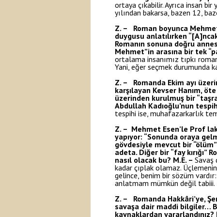
ortaya çıkabilir. Ayrıca insan b
yılından bakarsa, bazen 12, baze
Z. – Roman boyunca Mehmet’in
duygusu anlatılırken “[A]ncak
Romanın sonuna doğru annesind
Mehmet”in arasına bir tek “p
ortalama insanımız tıpkı roman 
Yani, eğer seçmek durumunda kal
Z. – Romanda Ekim ayı üzerind
karşılayan Kevser Hanım, öte 
üzerinden kurulmuş bir “taşra”
Abdullah Kadıoğlu’nun tespih
tespihi ise, muhafazarkarlık tem
Z. – Mehmet Esen’le Prof laka
yapıyor: “Sonunda oraya gelm
gövdesiyle mevcut bir “ölüm” 
adeta. Diğer bir “fay kırığı”
nasıl olacak bu?
M.E. –
Savaş 
kadar çıplak olamaz. Üçlemenin
gelince, benim bir sözüm vardır:
anlatmam mümkün değil tabiii.
Z. – Romanda Hakkâri’ye, Şemd
savaşa dair maddi bilgiler… B
kaynaklardan yararlandınız?