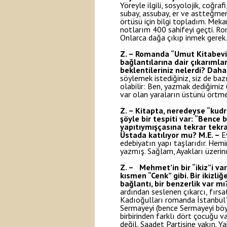
Yöreyle ilgili, sosyolojik, coğr
subay, assubay, er ve astteğmen
örtüsü için bilgi topladım. Mekan
notlarım 400 sahifeyi geçti. R
Onlarca dağa çıkıp inmek gerek.
Z. – Romanda “Umut Kitabevi
bağlantılarına dair çıkarımlar
beklentileriniz nelerdi? Dah
söylemek istediğiniz, siz de ba
olabilir: Ben, yazmak dediğimi
var olan yaraların üstünü örtme
Z. – Kitapta, neredeyse “kudr
şöyle bir tespiti var: “Bence 
yapıtıymışçasına tekrar tek
Üstada katılıyor mu?
M.E. –
E
edebiyatın yapı taşlarıdır. Hem
yazmış. Sağlam, Ayakları üzerin
Z. – Mehmet’in bir “ikiz”i var
kısmen “Cenk” gibi. Bir ikizli
bağlantı, bir benzerlik var mı
ardından seslenen çıkarcı, fırsat
Kadıoğulları romanda İstanbul’d
Sermayeyi (bence Sermayeyi böyl
birbirinden farklı dört çocuğu v
değil, Saadet Partisine yakın. Ya