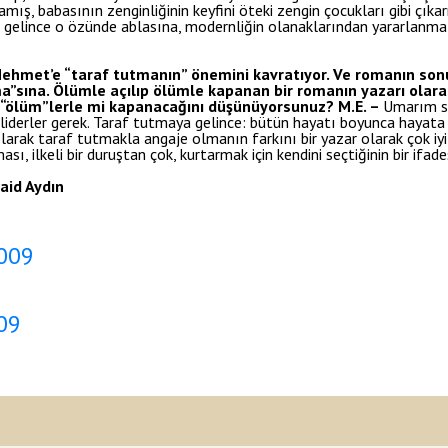
ış, babasının zenginliğinin keyfini öteki zengin çocukları gibi çık
e gelince o özünde ablasına, modernliğin olanaklarından yararlanma 
Mehmet’e “taraf tutmanın” önemini kavratıyor. Ve romanın son
”sına. Ölümle açılıp ölümle kapanan bir romanın yazarı olarak
ne “ölüm”lerle mi kapanacağını düşünüyorsunuz?
M.E. –
Umarım s
ı liderler gerek. Taraf tutmaya gelince: bütün hayatı boyunca hayat
larak taraf tutmakla angaje olmanın farkını bir yazar olarak çok iyi
 ilkeli bir duruştan çok, kurtarmak için kendini seçtiğinin bir ifades
id Aydın
2009
09