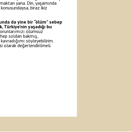
armaktan yana. Din, yaşamında
konusundaysa, biraz ikiz
unda da yine bir “ölüm” sebep
, Türkiye’nin yaşadığı bu
orunlarımızı ölümsüz
a hep soldan bakmış,
 kavradığımı söyleyebilirim.
i olarak değerlendirilmeli.