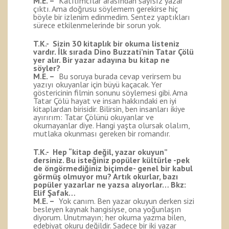
M.E. –
Katılımcılar arasından sayısız yazar
çıktı. Ama doğrusu söylemem gerekirse hiç
böyle bir izlenim edinmedim. Sentez yaptıkları
sürece etkilenmelerinde bir sorun yok.
T.K.- Sizin 30 kitaplık bir okuma listeniz
vardır. İlk sırada Dino Buzzati’nin Tatar Çölü
yer alır. Bir yazar adayına bu kitap ne
söyler?
M.E. –
Bu soruya burada cevap verirsem bu
yazıyı okuyanlar için büyü kaçacak. Yer
göstericinin filmin sonunu söylemesi gibi. Ama
Tatar Çölü hayat ve insan hakkındaki en iyi
kitaplardan birisidir. Bilirsin, ben insanları ikiye
ayırırım: Tatar Çölünü okuyanlar ve
okumayanlar diye. Hangi yaşta olursak olalım,
mutlaka okunması gereken bir romandır.
T.K.- Hep “kitap değil, yazar okuyun”
dersiniz. Bu isteğiniz popüler kültürle -pek
de öngörmediğiniz biçimde- genel bir kabul
görmüş olmuyor mu? Artık okurlar, bazı
popüler yazarlar ne yazsa alıyorlar… Bkz:
Elif Şafak…
M.E. –
Yok canım. Ben yazar okuyun derken sizi
besleyen kaynak hangisiyse, ona yoğunlaşın
diyorum. Unutmayın; her okuma yazma bilen,
edebiyat okuru değildir. Sadece bir iki yazar