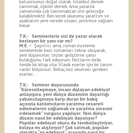
kalıyorsunuz doğal olarak. İstanbul demek
tanınmak, ilşkiler demek. Ama yazarlık
zamanında çok tanınmaktan öte geleceğe
kalabilmektir. Ben kendi okurumu yarattım ve
ayaklarım yere nerede olsam, yeterince sağlam
basar.
T.K.- Seminerlerin sizi de yazar olarak
besleyen bir yanı var mı?
M.E. –
Şaşırtıcı ama, roman inceleme
seminerinde bazı romanları tekrar okuyarak,
yeni düşünceler, tezler geliştirme şansı
bulduğumu fark ediyorum. Notlarım belki
ileride bir kitap olur. Klasik eserler için bir tanım
vardır biliyorsun: Birkaç kez okuması gereken
eserler…
T.K.- Seminer duyurusunda
“Küreselleşmeye, insanı dışlayan edebiyat
anlayışına, yeni dünya düzeninin dayattığı
yabancılaşmaya karşı duran bir bakış
açısıyla katılımcıların yaratma cesareti
edinmelerini sağlamak ve yaratma sürecini
irdelemek” vurgusu yapılıyor. Yeni dünya
düzeni nasıl bir edebiyatı dayatıyor?
Popüler edebiyat okuru da tembelleştiriyor,
kolaya mı alıştırıyor? Çok satmak, popüler
olmakla “iyi edebiyat” arasında nasıl bir