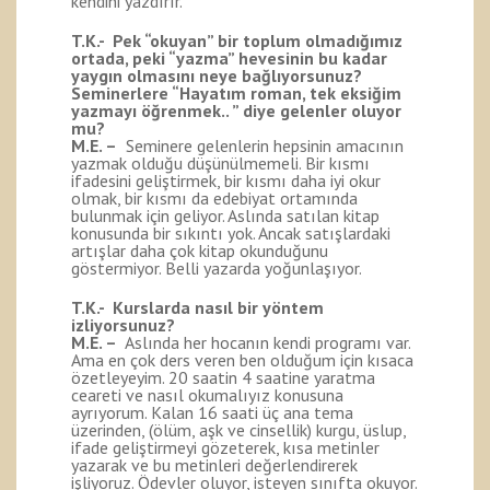
kendini yazdırır.
T.K.- Pek “okuyan” bir toplum olmadığımız
ortada, peki “yazma” hevesinin bu kadar
yaygın olmasını neye bağlıyorsunuz?
Seminerlere “Hayatım roman, tek eksiğim
yazmayı öğrenmek.. ” diye gelenler oluyor
mu?
M.E. –
Seminere gelenlerin hepsinin amacının
yazmak olduğu düşünülmemeli. Bir kısmı
ifadesini geliştirmek, bir kısmı daha iyi okur
olmak, bir kısmı da edebiyat ortamında
bulunmak için geliyor. Aslında satılan kitap
konusunda bir sıkıntı yok. Ancak satışlardaki
artışlar daha çok kitap okunduğunu
göstermiyor. Belli yazarda yoğunlaşıyor.
T.K.- Kurslarda nasıl bir yöntem
izliyorsunuz?
M.E. –
Aslında her hocanın kendi programı var.
Ama en çok ders veren ben olduğum için kısaca
özetleyeyim. 20 saatin 4 saatine yaratma
ceareti ve nasıl okumalıyız konusuna
ayrıyorum. Kalan 16 saati üç ana tema
üzerinden, (ölüm, aşk ve cinsellik) kurgu, üslup,
ifade geliştirmeyi gözeterek, kısa metinler
yazarak ve bu metinleri değerlendirerek
işliyoruz. Ödevler oluyor, isteyen sınıfta okuyor.