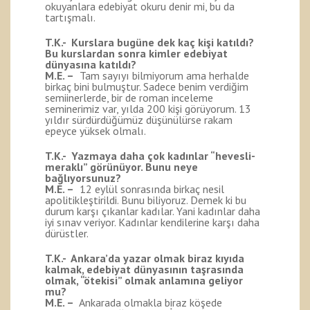
okuyanlara edebiyat okuru denir mi, bu da
tartışmalı.
T.K.- Kurslara bugüne dek kaç kişi katıldı?
Bu kurslardan sonra kimler edebiyat
dünyasına katıldı?
M.E. –
Tam sayıyı bilmiyorum ama herhalde
birkaç bini bulmuştur. Sadece benim verdiğim
semiinerlerde, bir de roman inceleme
seminerimiz var, yılda 200 kişi görüyorum. 13
yıldır sürdürdüğümüz düşünülürse rakam
epeyce yüksek olmalı.
T.K.- Yazmaya daha çok kadınlar “hevesli-
meraklı” görünüyor. Bunu neye
bağlıyorsunuz?
M.E. –
12 eylül sonrasında birkaç nesil
apolitikleştirildi. Bunu biliyoruz. Demek ki bu
durum karşı çıkanlar kadılar. Yani kadınlar daha
iyi sınav veriyor. Kadınlar kendilerine karşı daha
dürüstler.
T.K.- Ankara’da yazar olmak biraz kıyıda
kalmak, edebiyat dünyasının taşrasında
olmak, “ötekisi” olmak anlamına geliyor
mu?
M.E. –
Ankarada olmakla biraz köşede