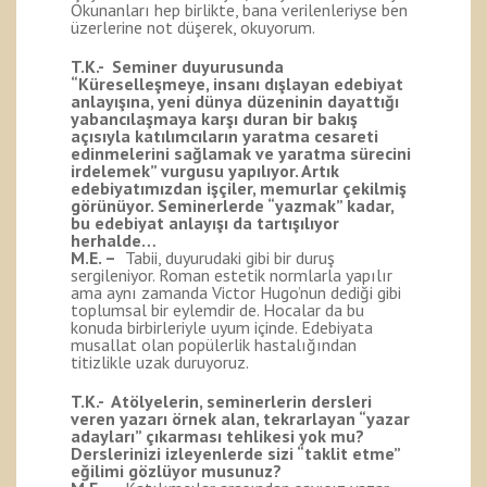
Okunanları hep birlikte, bana verilenleriyse ben
üzerlerine not düşerek, okuyorum.
T.K.- Seminer duyurusunda
“Küreselleşmeye, insanı dışlayan edebiyat
anlayışına, yeni dünya düzeninin dayattığı
yabancılaşmaya karşı duran bir bakış
açısıyla katılımcıların yaratma cesareti
edinmelerini sağlamak ve yaratma sürecini
irdelemek” vurgusu yapılıyor. Artık
edebiyatımızdan işçiler, memurlar çekilmiş
görünüyor. Seminerlerde “yazmak” kadar,
bu edebiyat anlayışı da tartışılıyor
herhalde…
M.E. –
Tabii, duyurudaki gibi bir duruş
sergileniyor. Roman estetik normlarla yapılır
ama aynı zamanda Victor Hugo’nun dediği gibi
toplumsal bir eylemdir de. Hocalar da bu
konuda birbirleriyle uyum içinde. Edebiyata
musallat olan popülerlik hastalığından
titizlikle uzak duruyoruz.
T.K.- Atölyelerin, seminerlerin dersleri
veren yazarı örnek alan, tekrarlayan “yazar
adayları” çıkarması tehlikesi yok mu?
Derslerinizi izleyenlerde sizi “taklit etme”
eğilimi gözlüyor musunuz?