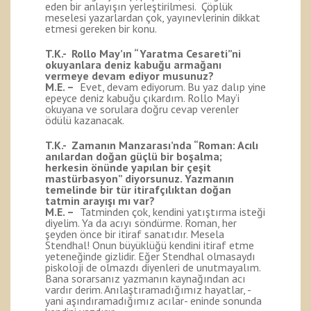
eden bir anlayışın yerleştirilmesi. Çöplük
meselesi yazarlardan çok, yayınevlerinin dikkat
etmesi gereken bir konu.
T.K.- Rollo May’ın “Yaratma Cesareti”ni
okuyanlara deniz kabuğu armağanı
vermeye devam ediyor musunuz?
M.E. –
Evet, devam ediyorum. Bu yaz dalıp yine
epeyce deniz kabuğu çıkardım. Rollo May’i
okuyana ve sorulara doğru cevap verenler
ödülü kazanacak.
T.K.- Zamanın Manzarası’nda “Roman: Acılı
anılardan doğan güçlü bir boşalma;
herkesin önünde yapılan bir çeşit
mastürbasyon” diyorsunuz. Yazmanın
temelinde bir tür itirafçılıktan doğan
tatmin arayışı mı var?
M.E. –
Tatminden çok, kendini yatıştırma isteği
diyelim. Ya da acıyı söndürme. Roman, her
şeyden önce bir itiraf sanatıdır. Mesela
Stendhal! Onun büyüklüğü kendini itiraf etme
yeteneğinde gizlidir. Eğer Stendhal olmasaydı
piskoloji de olmazdı diyenleri de unutmayalım.
Bana sorarsanız yazmanın kaynağından acı
vardır derim. Anılaştıramadığımız hayatlar, -
yani aşındıramadığımız acılar- eninde sonunda