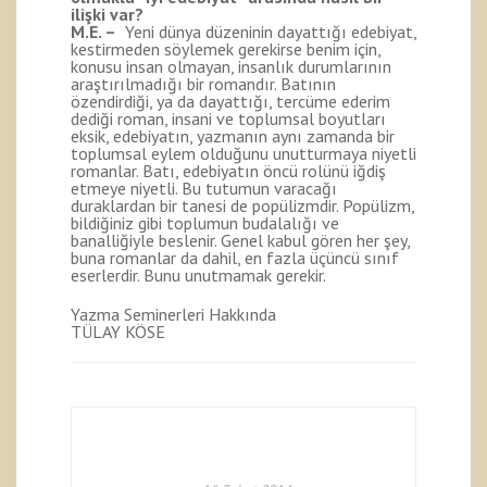
ilişki var?
M.E. –
Yeni dünya düzeninin dayattığı edebiyat,
kestirmeden söylemek gerekirse benim için,
konusu insan olmayan, insanlık durumlarının
araştırılmadığı bir romandır. Batının
özendirdiği, ya da dayattığı, tercüme ederim
dediği roman, insani ve toplumsal boyutları
eksik, edebiyatın, yazmanın aynı zamanda bir
toplumsal eylem olduğunu unutturmaya niyetli
romanlar. Batı, edebiyatın öncü rolünü iğdiş
etmeye niyetli. Bu tutumun varacağı
duraklardan bir tanesi de popülizmdir. Popülizm,
bildiğiniz gibi toplumun budalalığı ve
banalliğiyle beslenir. Genel kabul gören her şey,
buna romanlar da dahil, en fazla üçüncü sınıf
eserlerdir. Bunu unutmamak gerekir.
Yazma Seminerleri Hakkında
TÜLAY KÖSE