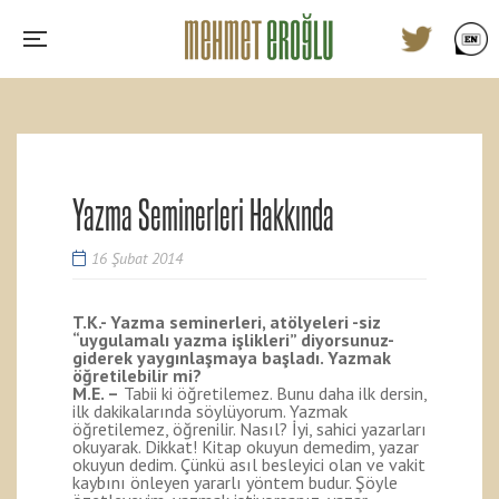
Yazma Seminerleri Hakkında
16 Şubat 2014
T.K.- Yazma seminerleri, atölyeleri -siz
“uygulamalı yazma işlikleri” diyorsunuz-
giderek yaygınlaşmaya başladı. Yazmak
öğretilebilir mi?
M.E. –
Tabii ki öğretilemez. Bunu daha ilk dersin,
ilk dakikalarında söylüyorum. Yazmak
öğretilemez, öğrenilir. Nasıl? İyi, sahici yazarları
okuyarak. Dikkat! Kitap okuyun demedim, yazar
okuyun dedim. Çünkü asıl besleyici olan ve vakit
kaybını önleyen yararlı yöntem budur. Şöyle