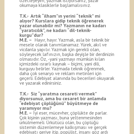
özetleyeyim, yazmak istiyorsanız, yazar
okumaya klasiklerle başlamalısınız.
T.K.- Artık “ilham”ın yerini “teknik” mi
alıyor? Kurslara gidip teknik öğrenerek
yazar olunabilir mi? Yazmanın ne kadarı
“yaratıcılık”, ne kadarı “dil-teknik-
kurgu”dur?
M.E. –
Hayır, hayır. Yazmak, asla bir teknik bir
mesele olarak tanımlanamaz. Yürek, akıl ve
vicdanla yapılır. Yazmak için gerekli olan,
söyleyecek lafınızın, başka deyişle bir derdinizin
olmasıdır. Öz, -yani yazmayı mümkün kılan
içimizdeki ısrarlı kaynak – biçimi, yani dili,
kurguyu belirler. Yazmada teknik öğrenmek,
daha çok senaryo ve reklam metinleri için
geçerli. Edebiyat alanında bu becerileri okuyarak
ve yazarak edinirsiniz.
T.K.- Siz “yaratma cesareti vermek”
diyorsunuz, ama bu cesaret bir anlamda
“edebiyat çöplüğünü” büyütmeye de
yaramıyor mu?
M.E. –
İyi eser, mücevher, çöplükte de parlar.
Çok kişinin yazması, buna yeltenmesinden
ürkülmemeli. Ürkütücü olan, bu çöplüğü
sistemin düzenlemeye kalkışması ve gerçek
edebiyatı geriye itip, popülist, insanı göz ardı