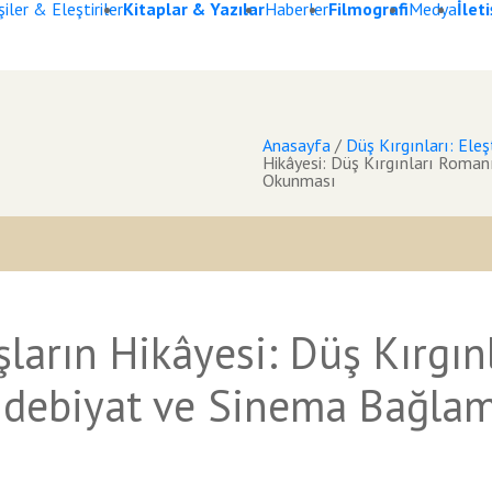
iler & Eleştiriler
Kitaplar & Yazılar
Haberler
Filmografi
Medya
İlet
Anasayfa
/
Düş Kırgınları: Eleşt
Hikâyesi: Düş Kırgınları Roma
Okunması
ların Hikâyesi: Düş Kırgın
debiyat ve Sinema Bağla