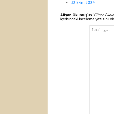
2 Ekim 2024
Alişan Okumuş
‘un ”
Günce Filoloj
içerisindeki inceleme yazısını o