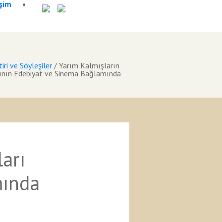
işim
iri ve Söyleşiler
/
Yarım Kalmışların
nının Edebiyat ve Sinema Bağlamında
ları
mında