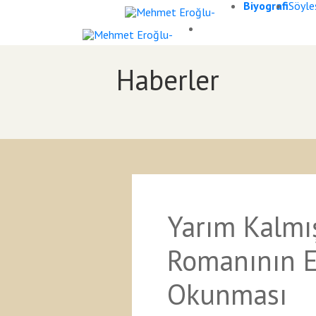
Biyografi
Söyleş
Haberler
Yarım Kalmış
Romanının E
Okunması