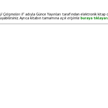
i Çalışmaları II
” adıyla Günce Yayınları tarafından elektronik kitap 
kuyabilirsiniz. Ayrıca kitabın tamamına
açık erişim
le
buraya tıklayar