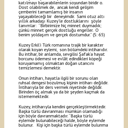
katılmayı başarabilenlerin soyundan biridir o.
Dost olabilmek de, ancak kendi gelişim
çemberini tamamlamış bir insanın
yaşayabileceği bir deneyimdir. Sami otuz altı
yıllık arkadaşı Kuzey’le dostluklarını şöyle
tanımlar: “Birbirimize hiç minnet duymadık;
çünkü minnet gerçek dostluğu engeller. O
benim yoldaşım ve gerçek dostumdur.” (S: 65)
Kuzey Erkil’i Türk romanına trajik bir karakter
olarak koyan eylemi, son bölümdeki intiharıdır.
Bu intihar, bir anlamda, sevgilisi Şafak’a hayat
borcunu ödemesi ve evlât edindikleri köpeği
koruyamamış olmaktan doğan utancını
temizlemesi demektir.
Onun intiharı, hayatla ilgili bir sorunu olan
ruhsal dengesi bozulmuş kişinin intiharı değildir.
İntiharıyla bir ders vermek niyetinde değildir.
Birinden öç almak ya da bir şeyden kaçmak da
istememektedir.
Kuzey, intiharıyla kendini gerçekleştirmektedir.
Başka türlü davranması mümkün olamadığı
için böyle davranmaktadır. “Başka türlü
eylemde bulunabileceği halde, böyle eylemde
bulunur. Kişi için başka türlü eylemde bulunma