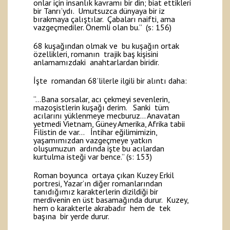
onlar için insanlık kavramı bir din; biat ettikleri
bir Tanrı’ydı. Umutsuzca dünyaya bir iz
bırakmaya çalıştılar. Çabaları naifti, ama
vazgeçmediler. Önemli olan bu.” (s: 156)
68 kuşağından olmak ve bu kuşağın ortak
özellikleri, romanın trajik baş kişisini
anlamamızdaki anahtarlardan biridir.
İşte romandan 68’lilerle ilgili bir alıntı daha:
“…Bana sorsalar, acı çekmeyi sevenlerin,
mazoşistlerin kuşağı derim. Sanki tüm
acılarını yüklenmeye mecburuz… Anavatan
yetmedi Vietnam, Güney Amerika, Afrika tabii
Filistin de var… İntihar eğilimimizin,
yaşamımızdan vazgeçmeye yatkın
oluşumuzun ardında işte bu acılardan
kurtulma isteği var bence.” (s: 153)
Roman boyunca ortaya çıkan Kuzey Erkil
portresi, Yazar’ın diğer romanlarından
tanıdığımız karakterlerin dizildiği bir
merdivenin en üst basamağında durur. Kuzey,
hem o karakterle akrabadır hem de tek
başına bir yerde durur.