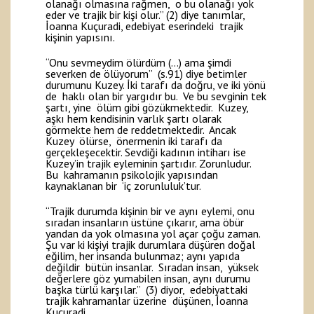
olanağı olmasına rağmen, o bu olanağı yok
eder ve trajik bir kişi olur.” (2) diye tanımlar,
İoanna Kuçuradi, edebiyat eserindeki trajik
kişinin yapısını.
“Onu sevmeydim ölürdüm (…) ama şimdi
severken de ölüyorum” (s.91) diye betimler
durumunu Kuzey. İki tarafı da doğru, ve iki yönü
de haklı olan bir yargıdır bu. Ve bu sevginin tek
şartı, yine ölüm gibi gözükmektedir. Kuzey,
aşkı hem kendisinin varlık şartı olarak
görmekte hem de reddetmektedir. Ancak
Kuzey ölürse, önermenin iki tarafı da
gerçekleşecektir. Sevdiği kadının intiharı ise
Kuzey’in trajik eyleminin şartıdır. Zorunludur.
Bu kahramanın psikolojik yapısından
kaynaklanan bir ‘iç zorunluluk’tur.
“Trajik durumda kişinin bir ve aynı eylemi, onu
sıradan insanların üstüne çıkarır, ama öbür
yandan da yok olmasına yol açar çoğu zaman.
Şu var ki kişiyi trajik durumlara düşüren doğal
eğilim, her insanda bulunmaz; aynı yapıda
değildir bütün insanlar. Sıradan insan, yüksek
değerlere göz yumabilen insan, aynı durumu
başka türlü karşılar.” (3) diyor, edebiyattaki
trajik kahramanlar üzerine düşünen, İoanna
Kuçuradi.