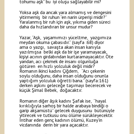
tohumu aşk” bu iyi oluşu sağlayabilir mi?
Yoksa aşk da ancak yara almamış ve dengesini
yitirmemiş bir ruhun “en narin ürperişi midir?”
Yaralanmış bir ruh için aşk, yıkıma giden süreci
daha da hızlandıran bir unsur mudur?
Yazar, “Aşk, yaşamımızı yüceltme, yazgımıza
meydan okuma çabasıdır.” (sayfa :68) diyor
ama o yazgı, savaşta akan insan kanıyla
yazılmışsa belki aşk da bir işe yaramayacak,
kişiyi acının girdabından kurtaramayacaktır. Öte
yandan, acı çekmek de insanı olgunluğa
götüren en hızlı yolculuk değil midir?
Romanın ikinci kadını Çiğdem, “Acı çekenin
soylu olduğunu, daha insan olduğunu onunla
yaptığım yolculuk öğretti bana.” (sayfa:161)
derken aşkını geleceğe taşımayı becerecek ve
küçük Şimal Bebek, doğacaktır.
Romanın diğer âşık kadını Şafak ise, “hayal
kırıklığıyla sarhoş bir halde arabaya bindiği o
garip akşamüstü” gelecek duygusunu bütünüyle
yitirecek ve tutkusu onu ölüme sürükleyecektir.
İntihar eden genç kadının ölümü, Kuzey’in
vicdanında derin bir yara açacaktır.