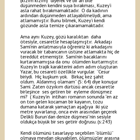
(kızım kızım)” diyerek ve bir an bile
düşünmeden kendini suya bırakması, Kuzey’i
asla rahat bırakmamaktadır. O da kadının
ardından düşünmeden atlayabilmeliydi, ama
atlamamıştır. Bunu bilmek, Kuzey’i kendi
gözünde asla temize çıkaramamaktadır.
Ama aynı Kuzey, gözü karalıktan daha
ötesiyle, cesaretle hesaplaşmıştır. Arkadaşı
Sami’nin anlatmasıyla öğreniriz ki arkadaşını
vuracak bir tabancanın üstüne atlamakta hiç de
tereddüt etmemiştir. Sami’nin bacaklarını
kurtaramamışsa da onu ölümden kurtarmıştır.
Kuzey’in trajik karakterini adım adım oluşturan
Yazar, bu cesareti özellikle vurgular. “Cesur
biriydi. Hiç kuşkum yok. Birkaç kez şahit
oldum. Aldanmış olamam” (S: 64) diye konuşur
Sami. Zaten özyıkım dürtüsü ancak cesaretle
birleşince ses getiren bir eyleme dönüşmez
mi? ( Kuzey’in intiharı romanın sonunda “en az
on ton gelen kocaman bir kayanın, tozu
dumana katarak yamaçtan aşağıya iki yüz
metre yuvarlanıp, onca evin arasından geçerek
Delikli Burun’dan denize düşmesi”nin sesiyle
oldukça büyük bir ses getirir doğrusu. (s:243)
Kendi ölümünü tasarlayıp seçebilen “ölümlü”
olmaya meydan okuyabilen, ölümsüzler arasına