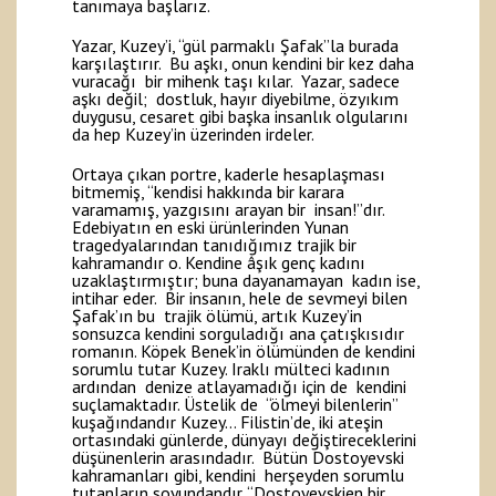
tanımaya başlarız.
Yazar, Kuzey’i, “gül parmaklı Şafak”la burada
karşılaştırır. Bu aşkı, onun kendini bir kez daha
vuracağı bir mihenk taşı kılar. Yazar, sadece
aşkı değil; dostluk, hayır diyebilme, özyıkım
duygusu, cesaret gibi başka insanlık olgularını
da hep Kuzey’in üzerinden irdeler.
Ortaya çıkan portre, kaderle hesaplaşması
bitmemiş, “kendisi hakkında bir karara
varamamış, yazgısını arayan bir insan!”dır.
Edebiyatın en eski ürünlerinden Yunan
tragedyalarından tanıdığımız trajik bir
kahramandır o. Kendine âşık genç kadını
uzaklaştırmıştır; buna dayanamayan kadın ise,
intihar eder. Bir insanın, hele de sevmeyi bilen
Şafak’ın bu trajik ölümü, artık Kuzey’in
sonsuzca kendini sorguladığı ana çatışkısıdır
romanın. Köpek Benek’in ölümünden de kendini
sorumlu tutar Kuzey. Iraklı mülteci kadının
ardından denize atlayamadığı için de kendini
suçlamaktadır. Üstelik de “ölmeyi bilenlerin”
kuşağındandır Kuzey… Filistin’de, iki ateşin
ortasındaki günlerde, dünyayı değiştireceklerini
düşünenlerin arasındadır. Bütün Dostoyevski
kahramanları gibi, kendini herşeyden sorumlu
tutanların soyundandır. “Dostoyevskien bir