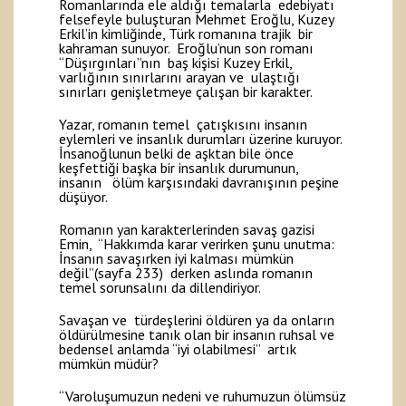
Romanlarında ele aldığı temalarla edebiyatı
felsefeyle buluşturan Mehmet Eroğlu, Kuzey
Erkil’in kimliğinde, Türk romanına trajik bir
kahraman sunuyor. Eroğlu’nun son romanı
“Düşırgınları”nın baş kişisi Kuzey Erkil,
varlığının sınırlarını arayan ve ulaştığı
sınırları genişletmeye çalışan bir karakter.
Yazar, romanın temel çatışkısını insanın
eylemleri ve insanlık durumları üzerine kuruyor.
İnsanoğlunun belki de aşktan bile önce
keşfettiği başka bir insanlık durumunun,
insanın ölüm karşısındaki davranışının peşine
düşüyor.
Romanın yan karakterlerinden savaş gazisi
Emin, “Hakkımda karar verirken şunu unutma:
İnsanın savaşırken iyi kalması mümkün
değil”(sayfa 233) derken aslında romanın
temel sorunsalını da dillendiriyor.
Savaşan ve türdeşlerini öldüren ya da onların
öldürülmesine tanık olan bir insanın ruhsal ve
bedensel anlamda “iyi olabilmesi” artık
mümkün müdür?
“Varoluşumuzun nedeni ve ruhumuzun ölümsüz