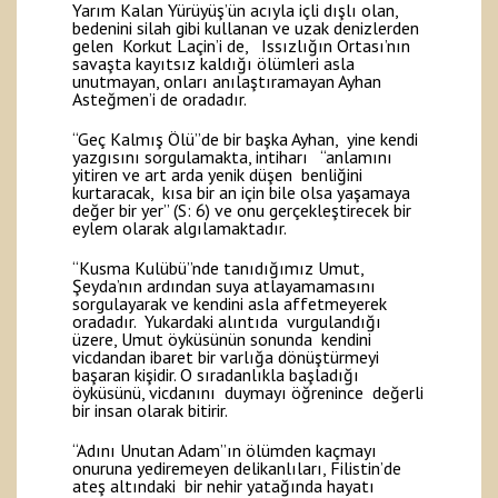
Yarım Kalan Yürüyüş’ün acıyla içli dışlı olan,
bedenini silah gibi kullanan ve uzak denizlerden
gelen Korkut Laçin’i de, Issızlığın Ortası’nın
savaşta kayıtsız kaldığı ölümleri asla
unutmayan, onları anılaştıramayan Ayhan
Asteğmen’i de oradadır.
“Geç Kalmış Ölü”de bir başka Ayhan, yine kendi
yazgısını sorgulamakta, intiharı “anlamını
yitiren ve art arda yenik düşen benliğini
kurtaracak, kısa bir an için bile olsa yaşamaya
değer bir yer” (S: 6) ve onu gerçekleştirecek bir
eylem olarak algılamaktadır.
“Kusma Kulübü”nde tanıdığımız Umut,
Şeyda’nın ardından suya atlayamamasını
sorgulayarak ve kendini asla affetmeyerek
oradadır. Yukardaki alıntıda vurgulandığı
üzere, Umut öyküsünün sonunda kendini
vicdandan ibaret bir varlığa dönüştürmeyi
başaran kişidir. O sıradanlıkla başladığı
öyküsünü, vicdanını duymayı öğrenince değerli
bir insan olarak bitirir.
“Adını Unutan Adam”ın ölümden kaçmayı
onuruna yediremeyen delikanlıları, Filistin’de
ateş altındaki bir nehir yatağında hayatı