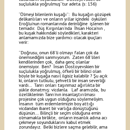
suçlulukla yoğrulmuş”tur adeta. (s: 156)
“Ölmeyi bilenlerin kuşağı”: Bu kuşağın gözüpek
delikanlıları ve onların yıllar içindeki öyküleri
Eroğlu’nun romanlarında derinliğine işlenen bir
temadır. Düş Kırgınları’nda İhsan Hoca’nın ,
bu kuşak hakkındaki söyledikleri, karakteri
anlamamızda bize yardımcı olacak ipuçları
verir:
“Doğrusu, onun 68’li olmayı falan çok da
önemsediğini sanmıyorum. Zaten 68’lileri
kendilerinden çok, daha genç olanlar
önemsiyor. Ben? İnsan Dostoyevskien bir
suçlulukla yoğrulmuş, öfkeli bir bilinci olan
böyle bir kuşağa nasıl ilgisiz kalabilir ? Şu açık
ki, onların tutkulu, şehvetli bir insan severliği
vardı… Tanrı onları taşınmaz ağırlıkta bir
yükle donatmış: vicdanla. Laf aramızda, bu
özelliklerinin Tanrı’nın insanlaştırılması
projesine çok uygun olduğunu söylemeliyim.
İnsanın tüm erdemlerimizin boy attığı
vicdandan ibaret bir varlığa dönüştüğünü
düşünün…. Bilinçli bir seçim olduğuna emin
olmamakla birlikte, onların insanlık adına acı
çekmeye soyunduklarını kabul etmek
zorundayız. Belki bizlere saçma gelebilir, ama