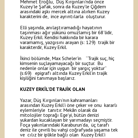
Mehmet Eroğlu, Düş Kırgınları’nda önce
Kuzey’le Şafak, sonra da Kuzey’le Çiğdem
arasındaki aşkı mercek altına alırken Kuzey
karakterini de, ince ayrıntılarla oluşturur.
Elli yaşında, anılaştıramadığı hayatının
taşınması ağır yükünü omuzlamış bir 68’lidir,
Kuzey Erkil. Kendisi hakkında bir karara
varamamış, yazgısını arayan (s: 129) trajik bir
karakterdir, Kuzey Erkil.
İkinci bölümde, Max Scheler’in “Trajik suç, hiç
kimsenin suçlayamayacağı bir suçtur. Bu
nedenle onlar için uygun bir yargıç yoktur”
(s:69) epigrafı altında Kuzey Erkil’in trajik
kişiliğini tanımaya başlarız.
KUZEY ERKİL’DE TRAJİK OLAN
Yazar, Düş Kırgınları’nın kahramanları
arasından Kuzey Erkil’i öne çeker ve onu kararlı
eylemleriyle tanıtır. Mekân olarak da
mitolojiler toprağı Ege’yi, bütün denizi
yukardan kucaklayan bir yarımadayı seçmiştir.
Foça yakınlarındaki Karaburun’da, üç tarafı
deniz ile çevrili bu vahşi coğrafyada yaşama tek
ve cılız bir iplikle bağlı olan Kuzey Erkil’i