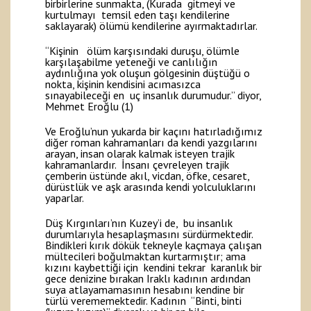
birbirlerine sunmakta, (Kurada gitmeyi ve
kurtulmayı temsil eden taşı kendilerine
saklayarak) ölümü kendilerine ayırmaktadırlar.
“Kişinin ölüm karşısındaki duruşu, ölümle
karşılaşabilme yeteneği ve canlılığın
aydınlığına yok oluşun gölgesinin düştüğü o
nokta, kişinin kendisini acımasızca
sınayabileceği en uç insanlık durumudur.” diyor,
Mehmet Eroğlu (1)
Ve Eroğlu’nun yukarda bir kaçını hatırladığımız
diğer roman kahramanları da kendi yazgılarını
arayan, insan olarak kalmak isteyen trajik
kahramanlardır. İnsanı çevreleyen trajik
çemberin üstünde akıl, vicdan, öfke, cesaret,
dürüstlük ve aşk arasında kendi yolculuklarını
yaparlar.
Düş Kırgınları’nın Kuzey’i de, bu insanlık
durumlarıyla hesaplaşmasını sürdürmektedir.
Bindikleri kırık dökük tekneyle kaçmaya çalışan
mültecileri boğulmaktan kurtarmıştır; ama
kızını kaybettiği için kendini tekrar karanlık bir
gece denizine bırakan Iraklı kadının ardından
suya atlayamamasının hesabını kendine bir
türlü verememektedir. Kadının “Binti, binti