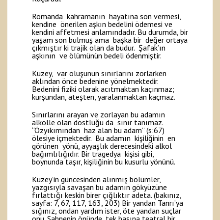
Romanda kahramanın hayatına son vermesi,
kendine önerilen aşkın bedelini ödemesi ve
kendini affetmesi anlamındadır. Bu durumda, bir
yaşam son bulmuş ama başka bir değer ortaya
çıkmıştır ki trajik olan da budur. Şafak’ın
aşkının ve ölümünün bedeli ödenmiştir.
Kuzey, var oluşunun sınırlarını zorlarken
aklından önce bedenine yönelmektedir.
Bedenini fiziki olarak acıtmaktan kaçınmaz;
kurşundan, ateşten, yaralanmaktan kaçmaz.
Sınırlarını arayan ve zorlayan bu adamın
alkolle olan dostluğu da sınır tanımaz.
“Özyıkımından haz alan bu adam” (s:67)
ölesiye içmektedir. Bu adamın kişiliğinin en
görünen yönü, ayyaşlık derecesindeki alkol
bağımlılığıdır. Bir tragedya kişisi gibi,
boynunda taşır, kişiliğinin bu kusurlu yönünü.
Kuzey’in güncesinden alınmış bölümler,
yazgısıyla savaşan bu adamın gökyüzüne
fırlattığı keskin birer çığlıktır adeta. (bakınız,
sayfa: 7, 67, 117, 163, 203) Bir yandan Tanrı’ya
sığınız, ondan yardım ister, öte yandan suçlar
onu. Sahnenin önünde, tek başına teatral bir