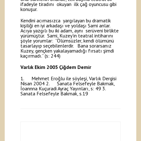
ifadeyle tiradını okuyan ilk çağ oyuncusu gibi
konuşur.
Kendini acımasızca yargılayan bu dramatik
kişiliği en iyi arkadaşı ve yoldaşı Sami anlar.
Acıya yazgılı bu iki adam, aynı serüveni birlikte
yürümüştür. Sami, Kuzey’in teatral intiharını
şöyle yorumlar: “Ölümsüzler, kendi ölümünü
tasarlayıp seçebilenlerdir. Bana sorarsanız
Kuzey, gençken yakalayamadığı fırsatı şimdi
kaçırmadı.” (s: 244)
Varlık
Ekim 2005
Çiğdem Demir
1. Mehmet Eroğlu ile söyleşi, Varlık Dergisi
Nisan 2004 2. Sanata Felsefeyle Bakmak,
İoannna Kuçuradi Ayraç Yayınları, s: 49 3.
Sanata Felsefeyle Bakmak, s.19