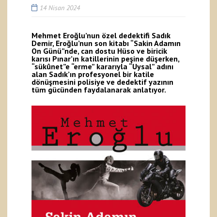
14 Nisan 2024
Mehmet Eroğlu’nun özel dedektifi Sadık
Demir, Eroğlu’nun son kitabı “Sakin Adamın
On Günü”nde, can dostu Hüso ve biricik
karısı Pınar’ın katillerinin peşine düşerken,
“sükûnet”e “erme” kararıyla “Uysal” adını
alan Sadık’ın profesyonel bir katile
dönüşmesini polisiye ve dedektif yazının
tüm gücünden faydalanarak anlatıyor.