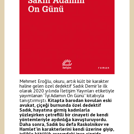
Mehmet Eroğlu, okuru, artık kült bir karakter
haline gelen özel dedektif Sadık Demir’le ilk
olarak 2020 yılında İletişim Yayınları etiketiyle
yayımlanan “İyi Adamın On Günü” kitabıyla
tanıştırmıştı.
Kitapta barodan kovulan eski
avukat, çiçeği burnunda özel dedektif
Sadık, hayatına girmiş kadınlarla
yüzleşirken çetrefilli bir cinayeti de kendi
yöntemleriyle aydınlığa kavuşturuyordu.
Daha sonra, Sadık bu defa Raskolnikov ve
Hamlet’in karakterlerini kendi üzerine giyip,
iyilikle kötülük arasındaki ince çizgide,