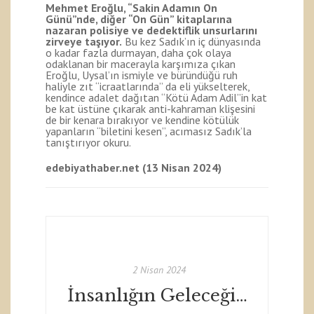
Mehmet Eroğlu, “Sakin Adamın On
Günü”nde, diğer “On Gün” kitaplarına
nazaran polisiye ve dedektiflik unsurlarını
zirveye taşıyor.
Bu kez Sadık’ın iç dünyasında
o kadar fazla durmayan, daha çok olaya
odaklanan bir macerayla karşımıza çıkan
Eroğlu, Uysal’ın ismiyle ve büründüğü ruh
haliyle zıt “icraatlarında” da eli yükselterek,
kendince adalet dağıtan “Kötü Adam Adil”in kat
be kat üstüne çıkarak anti-kahraman klişesini
de bir kenara bırakıyor ve kendine kötülük
yapanların “biletini kesen”, acımasız Sadık’la
tanıştırıyor okuru.
edebiyathaber.net (13 Nisan 2024)
2 Nisan 2024
İnsanlığın Geleceği Hakkında Bilimkurgu Ne Diyor?: Ruhun Parmak İzi – Varlıklar 1