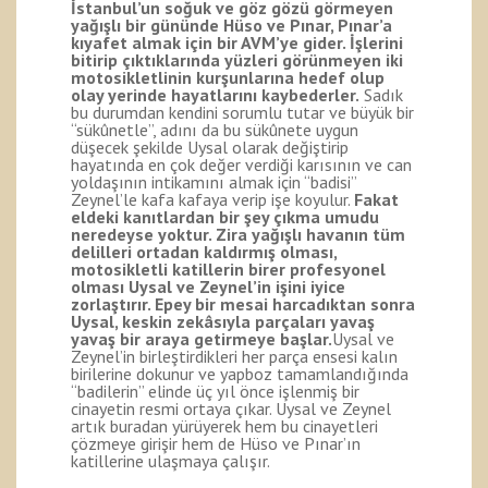
İstanbul’un soğuk ve göz gözü görmeyen
yağışlı bir gününde Hüso ve Pınar, Pınar’a
kıyafet almak için bir AVM’ye gider. İşlerini
bitirip çıktıklarında yüzleri görünmeyen iki
motosikletlinin kurşunlarına hedef olup
olay yerinde hayatlarını kaybederler.
Sadık
bu durumdan kendini sorumlu tutar ve büyük bir
“sükûnetle”, adını da bu sükûnete uygun
düşecek şekilde Uysal olarak değiştirip
hayatında en çok değer verdiği karısının ve can
yoldaşının intikamını almak için “badisi”
Zeynel’le kafa kafaya verip işe koyulur.
Fakat
eldeki kanıtlardan bir şey çıkma umudu
neredeyse yoktur. Zira yağışlı havanın tüm
delilleri ortadan kaldırmış olması,
motosikletli katillerin birer profesyonel
olması Uysal ve Zeynel’in işini iyice
zorlaştırır. Epey bir mesai harcadıktan sonra
Uysal, keskin zekâsıyla parçaları yavaş
yavaş bir araya getirmeye başlar.
Uysal ve
Zeynel’in birleştirdikleri her parça ensesi kalın
birilerine dokunur ve yapboz tamamlandığında
“badilerin” elinde üç yıl önce işlenmiş bir
cinayetin resmi ortaya çıkar. Uysal ve Zeynel
artık buradan yürüyerek hem bu cinayetleri
çözmeye girişir hem de Hüso ve Pınar’ın
katillerine ulaşmaya çalışır.