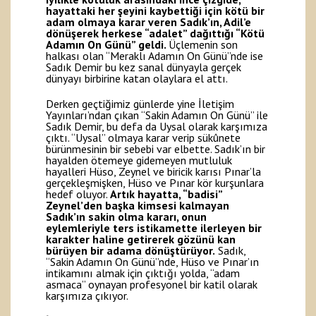
hayattaki her şeyini kaybettiği için kötü bir
adam olmaya karar veren Sadık’ın, Adil’e
dönüşerek herkese “adalet” dağıttığı “Kötü
Adamın On Günü” geldi.
Üçlemenin son
halkası olan “Meraklı Adamın On Günü”nde ise
Sadık Demir bu kez sanal dünyayla gerçek
dünyayı birbirine katan olaylara el attı.
Derken geçtiğimiz günlerde yine İletişim
Yayınları’ndan çıkan “Sakin Adamın On Günü” ile
Sadık Demir, bu defa da Uysal olarak karşımıza
çıktı. “Uysal” olmaya karar verip sükûnete
bürünmesinin bir sebebi var elbette. Sadık’ın bir
hayalden ötemeye gidemeyen mutluluk
hayalleri Hüso, Zeynel ve biricik karısı Pınar’la
gerçekleşmişken, Hüso ve Pınar kör kurşunlara
hedef oluyor.
Artık hayatta, “badisi”
Zeynel’den başka kimsesi kalmayan
Sadık’ın sakin olma kararı, onun
eylemleriyle ters istikamette ilerleyen bir
karakter haline getirerek gözünü kan
bürüyen bir adama dönüştürüyor.
Sadık,
“Sakin Adamın On Günü”nde, Hüso ve Pınar’ın
intikamını almak için çıktığı yolda, “adam
asmaca” oynayan profesyonel bir katil olarak
karşımıza çıkıyor.