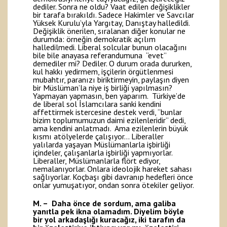
dediler. Sonra ne oldu? Vaat edilen değişiklikler
bir tarafa bırakıldı. Sadece Hakimler ve Savcılar
Yüksek Kurulu’yla Yargıtay, Danıştay halledildi.
Değişiklik önerilen, sıralanan diğer konular ne
durumda: örneğin demokratik açılım
halledilmedi. Liberal solcular bunun olacağını
bile bile anayasa referandumuna “evet”
demediler mi? Dediler. O durum orada dururken,
kul hakkı yedirmem, işçilerin örgütlenmesi
mubahtır, paranızı biriktirmeyin, paylaşın diyen
bir Müslüman’la niye iş birliği yapılmasın?
Yapmayan yapmasın, ben yaparım. Türkiye’de
de liberal sol İslamcılara sanki kendini
affettirmek istercesine destek verdi, “bunlar
bizim toplumumuzun daimi ezilenleridir” dedi,
ama kendini anlatmadı. Ama ezilenlerin büyük
kısmı atölyelerde çalışıyor… Liberaller
yalılarda yaşayan Müslümanlarla işbirliği
içindeler, çalışanlarla işbirliği yapmıyorlar.
Liberaller, Müslümanlarla flört ediyor,
nemalanıyorlar. Onlara ideolojik hareket sahası
sağlıyorlar. Koçbaşı gibi davranıp hedefleri önce
onlar yumuşatıyor, ondan sonra ötekiler geliyor.
M. – Daha önce de sordum, ama galiba
yanıtla pek ikna olamadım. Diyelim böyle
bir yol arkadaşlığı kuracağız, iki tarafın da