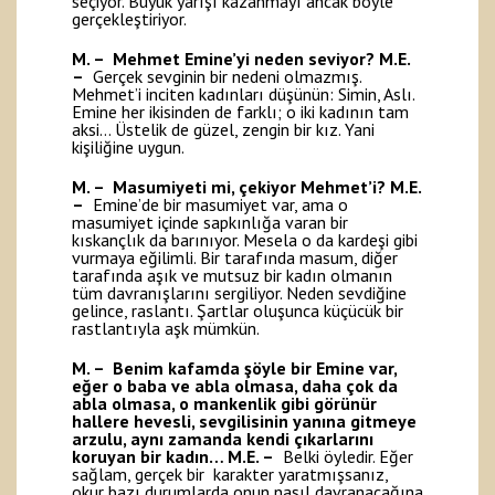
seçiyor. Büyük yarışı kazanmayı ancak böyle
gerçekleştiriyor.
M. – Mehmet Emine’yi neden seviyor?
M.E.
–
Gerçek sevginin bir nedeni olmazmış.
Mehmet’i inciten kadınları düşünün: Simin, Aslı.
Emine her ikisinden de farklı; o iki kadının tam
aksi… Üstelik de güzel, zengin bir kız. Yani
kişiliğine uygun.
M. – Masumiyeti mi, çekiyor Mehmet’i?
M.E.
–
Emine’de bir masumiyet var, ama o
masumiyet içinde sapkınlığa varan bir
kıskançlık da barınıyor. Mesela o da kardeşi gibi
vurmaya eğilimli. Bir tarafında masum, diğer
tarafında aşık ve mutsuz bir kadın olmanın
tüm davranışlarını sergiliyor. Neden sevdiğine
gelince, raslantı. Şartlar oluşunca küçücük bir
rastlantıyla aşk mümkün.
M. – Benim kafamda şöyle bir Emine var,
eğer o baba ve abla olmasa, daha çok da
abla olmasa, o mankenlik gibi görünür
hallere hevesli, sevgilisinin yanına gitmeye
arzulu, aynı zamanda kendi çıkarlarını
koruyan bir kadın…
M.E. –
Belki öyledir. Eğer
sağlam, gerçek bir karakter yaratmışsanız,
okur bazı durumlarda onun nasıl davranacağına