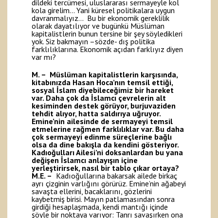
dildeki tercümesi, uluslararası sermayeyle kol
kola girelim… Yani küresel politikalara uygun
davranmalıyız… Bu bir ekonomik gereklilik
olarak dayatılıyor ve bugünkü Müslüman
kapitalistlerin bunun tersine bir şey söyledikleri
yok. Siz bakmayın –sözde- dış politika
farklılıklarına. Ekonomik açıdan farklıyız diyen
var mı?
M. – Müslüman kapitalistlerin karşısında,
kitabınızda Hasan Hoca’nın temsil ettiği,
sosyal İslam diyebileceğimiz bir hareket
var. Daha çok da İslamcı çevrelerin alt
kesiminden destek görüyor, burjuvaziden
tehdit alıyor, hatta saldırıya uğruyor.
Emine’nin ailesinde de sermayeyi temsil
etmelerine rağmen farklılıklar var. Bu daha
çok sermayeyi edinme süreçlerine bağlı
olsa da dine bakışla da kendini gösteriyor.
Kadıoğulları Ailesi’ni doksanlardan bu yana
değişen İslamcı anlayışın içine
yerleştirirsek, nasıl bir tablo çıkar ortaya?
M.E. –
Kadıoğullarına bakarsak ailede birkaç
ayrı çizginin varlığını görürüz. Emine’nin ağabeyi
savaşta ellerini, bacaklarını, gözlerini
kaybetmiş birisi. Mayın patlamasından sonra
girdiği hesaplaşmada, kendi mantığı içinde
şöyle bir noktaya varıyor: Tanrı savaşırken ona