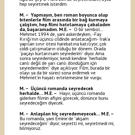
hep seyretmek isterdim.
M. – Yapmayın, ben roman boyunca olup
bitenlerle film arasında bir bağ kurmaya
çalıştım, hep filmi hatırlamaya çabaladım
da, başaramadım.
M.E. –
O bir sembol…
Mehmet 1994 de, yani askerdeyken, -Fay
Kırığı’nın üçüncü cildinde anlatacağım- Irak’a
yapılan sınır ötesi harekatına katılıyor, çok
ciddi çatışmaların olduğu bir dönem. Orada
“paçayı kurtarırsam seyrederim” diyor. Ama
sonra seyredemiyor, kendi kendine “herhalde
canlı değil de yarı canlı döndüğüm için
seyredemedim” diye açıklıyor. Film, burada bir
olayı ya da bir süreci sona erdirmek ve
Mehmet’in hayatı ertelemesine bir vurgu.
M. – Üçüncü romanda seyredecek
herhalde…
M.E. –
Hayır, üçüncü romanda
giderken filmin afişini görecek, dönünce bunu
seyredeceğim diyecek.
M. – Anlaşılan hiç seyredemeyecek…
M.E. –
Bu romanda, yani Emine’de “akşam
seyredeceğim” diyor, seyretti mi, seyretmedi mi,
bilmiyoruz.