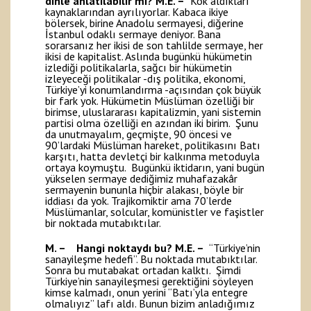
dinle anlatılabilir mi?
M.E. –
Kök aldıkları
kaynaklarından ayrılıyorlar. Kabaca ikiye
bölersek, birine Anadolu sermayesi, diğerine
İstanbul odaklı sermaye deniyor. Bana
sorarsanız her ikisi de son tahlilde sermaye, her
ikisi de kapitalist. Aslında bugünkü hükümetin
izlediği politikalarla, sağcı bir hükümetin
izleyeceği politikalar -dış politika, ekonomi,
Türkiye’yi konumlandırma -açısından çok büyük
bir fark yok. Hükümetin Müslüman özelliği bir
birimse, uluslararası kapitalizmin, yani sistemin
partisi olma özelliği en azından iki birim. Şunu
da unutmayalım, geçmişte, 90 öncesi ve
90’lardaki Müslüman hareket, politikasını Batı
karşıtı, hatta devletçi bir kalkınma metoduyla
ortaya koymuştu. Bugünkü iktidarın, yani bugün
yükselen sermaye dediğimiz muhafazakâr
sermayenin bununla hiçbir alakası, böyle bir
iddiası da yok. Trajikomiktir ama 70’lerde
Müslümanlar, solcular, komünistler ve faşistler
bir noktada mutabıktılar.
M. – Hangi noktaydı bu?
M.E. –
“Türkiye’nin
sanayileşme hedefi”. Bu noktada mutabıktılar.
Sonra bu mutabakat ortadan kalktı. Şimdi
Türkiye’nin sanayileşmesi gerektiğini söyleyen
kimse kalmadı, onun yerini “Batı’yla entegre
olmalıyız” lafı aldı. Bunun bizim anladığımız