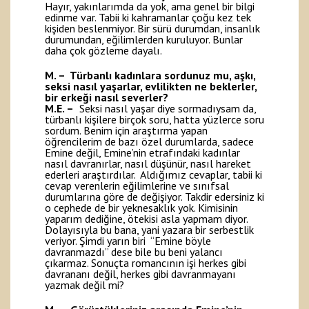
Hayır, yakınlarımda da yok, ama genel bir bilgi
edinme var. Tabii ki kahramanlar çoğu kez tek
kişiden beslenmiyor. Bir sürü durumdan, insanlık
durumundan, eğilimlerden kuruluyor. Bunlar
daha çok gözleme dayalı.
M. – Türbanlı kadınlara sordunuz mu, aşkı,
seksi nasıl yaşarlar, evlilikten ne beklerler,
bir erkeği nasıl severler?
M.E. –
Seksi nasıl yaşar diye sormadıysam da,
türbanlı kişilere birçok soru, hatta yüzlerce soru
sordum. Benim için araştırma yapan
öğrencilerim de bazı özel durumlarda, sadece
Emine değil, Emine’nin etrafındaki kadınlar
nasıl davranırlar, nasıl düşünür, nasıl hareket
ederleri araştırdılar. Aldığımız cevaplar, tabii ki
cevap verenlerin eğilimlerine ve sınıfsal
durumlarına göre de değişiyor. Takdir edersiniz ki
o cephede de bir yeknesaklık yok. Kimisinin
yaparım dediğine, ötekisi asla yapmam diyor.
Dolayısıyla bu bana, yani yazara bir serbestlik
veriyor. Şimdi yarın biri “Emine böyle
davranmazdı” dese bile bu beni yalancı
çıkarmaz. Sonuçta romancının işi herkes gibi
davrananı değil, herkes gibi davranmayanı
yazmak değil mi?