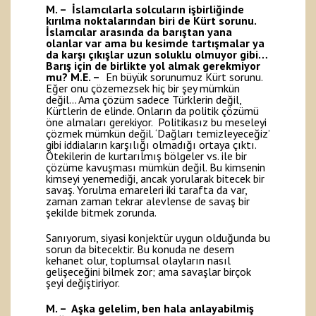
M. – İslamcılarla solcuların işbirliğinde
kırılma noktalarından biri de Kürt sorunu.
İslamcılar arasında da barıştan yana
olanlar var ama bu kesimde tartışmalar ya
da karşı çıkışlar uzun soluklu olmuyor gibi…
Barış için de birlikte yol almak gerekmiyor
mu?
M.E. –
En büyük sorunumuz Kürt sorunu.
Eğer onu çözemezsek hiç bir şey mümkün
değil… Ama çözüm sadece Türklerin değil,
Kürtlerin de elinde. Onların da politik çözümü
öne almaları gerekiyor. Politikasız bu meseleyi
çözmek mümkün değil. ‘Dağları temizleyeceğiz’
gibi iddiaların karşılığı olmadığı ortaya çıktı.
Ötekilerin de kurtarılmış bölgeler vs. ile bir
çözüme kavuşması mümkün değil. Bu kimsenin
kimseyi yenemediği, ancak yorularak bitecek bir
savaş. Yorulma emareleri iki tarafta da var,
zaman zaman tekrar alevlense de savaş bir
şekilde bitmek zorunda.
Sanıyorum, siyasi konjektür uygun olduğunda bu
sorun da bitecektir. Bu konuda ne desem
kehanet olur, toplumsal olayların nasıl
gelişeceğini bilmek zor; ama savaşlar birçok
şeyi değiştiriyor.
M. – Aşka gelelim, ben hala anlayabilmiş