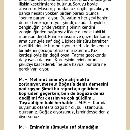
ilişkin kestirimlerde bulunur. Soruyu böyle
alıyorum. Masum, paradan uzak gibi gözüküyor,
banka hesabı yokken birden parası olunca
“benim param” diyor. “Bu yalının her şeyi benim”
demekten kaçınmıyor. Şimdi, o kadar büyük bir
zenginliğin içinde yetişmiş birinin kendini
zenginliğinden bağımsız ifade etmesi tabii ki
mümkün değil. Emine masum ve güzel bir kadın,
ama tümüyle saf değil, içinde bir sürü karakter
özelliklerini de barındırıyor, özellikle de zengin
bir ailenin çocuğu olmasının izlerini… Kız
kardeşi öyle biri değil oysa, Fatma gecekondu
da yaşasa da aynı. Kardeşinin evini görünce
jakuziyi kastederek “helada havuz, bunlara ne
gerek var” diyor.
M. – Mehmet Emine’ye alışmakta
zorlanıyor, mesela Boğaz’a deniz demesini
yadırgıyor. Şimdi bu röportaja gelirken,
köprüden geçerken, ben de boğaza deniz
dediğimi fark ettim ve çok güldüm…
Taşralılığım baki herhalde…
M.E. –
Karada
büyümüş olanlara özgü bir dil bu. İstanbullu
olursanız, Boğaz diyorsunuz, İzmir’deyse deniz
diyorsunuz.
M. – Emine’nin tümüyle saf olmadığını