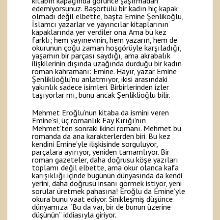
kitabın kapağında görünce şaşırmadan
edemiyorsunuz. Başörtülü bir kadın hiç kapak
olmadı değil elbette, başta Emine Şenlikoğlu,
İslamcı yazarlar ve yayıncılar kitaplarının
kapaklarında yer verdiler ona. Ama bu kez
farklı; hem yayınevinin, hem yazarın, hem de
okurunun çoğu zaman hoşgörüyle karşıladığı,
yaşamın bir parçası saydığı, ama akrabalık
ilişkilerinin dışında uzağında durduğu bir kadın
roman kahramanı: Emine. Hayır, yazar Emine
Şenliklioğlu’nu anlatmıyor, ikisi arasındaki
yakınlık sadece isimleri. Birbirlerinden izler
taşıyorlar mı, bunu ancak Şenliklioğlu bilir.
Mehmet Eroğlu’nun kitaba da ismini veren
Emine’si, üç romanlık Fay Kırığı’nın
Mehmet’ten sonraki ikinci romanı. Mehmet bu
romanda da ana karakterlerden biri. Bu kez
kendini Emine’yle ilişkisinde sorguluyor,
parçalara ayırıyor, yeniden tamamlıyor. Bir
roman gazeteler, daha doğrusu köşe yazıları
toplamı değil elbette, ama okur olanca kafa
karışıklığı içinde bugünün dünyasında da kendi
yerini, daha doğrusu insanı görmek istiyor, yeni
sorular üretmek pahasına! Eroğlu da Emine’yle
okura bunu vaat ediyor. Sinikleşmiş düşünce
dünyamıza “Bu da var, bir de bunun üzerine
düşünün” iddiasıyla giriyor.