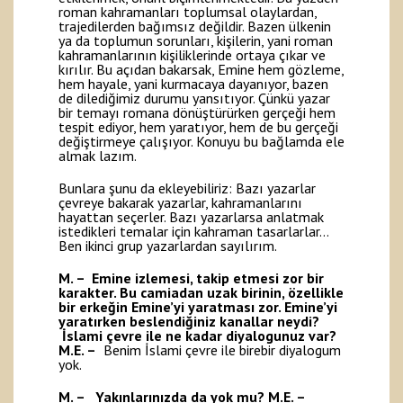
roman kahramanları toplumsal olaylardan,
trajedilerden bağımsız değildir. Bazen ülkenin
ya da toplumun sorunları, kişilerin, yani roman
kahramanlarının kişiliklerinde ortaya çıkar ve
kırılır. Bu açıdan bakarsak, Emine hem gözleme,
hem hayale, yani kurmacaya dayanıyor, bazen
de dilediğimiz durumu yansıtıyor. Çünkü yazar
bir temayı romana dönüştürürken gerçeği hem
tespit ediyor, hem yaratıyor, hem de bu gerçeği
değiştirmeye çalışıyor. Konuyu bu bağlamda ele
almak lazım.
Bunlara şunu da ekleyebiliriz: Bazı yazarlar
çevreye bakarak yazarlar, kahramanlarını
hayattan seçerler. Bazı yazarlarsa anlatmak
istedikleri temalar için kahraman tasarlarlar…
Ben ikinci grup yazarlardan sayılırım.
M. – Emine izlemesi, takip etmesi zor bir
karakter. Bu camiadan uzak birinin, özellikle
bir erkeğin Emine’yi yaratması zor. Emine’yi
yaratırken beslendiğiniz kanallar neydi?
İslami çevre ile ne kadar diyalogunuz var?
M.E. –
Benim İslami çevre ile birebir diyalogum
yok.
M. – Yakınlarınızda da yok mu?
M.E. –