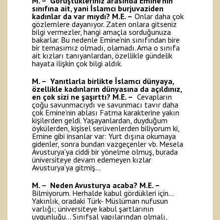
M. – Görüştükleriniz arasında Emine’nin
sınıfına ait, yani İslamcı burjuvaziden
kadınlar da var mıydı?
M.E. –
Onlar daha çok
gözlemlere dayanıyor. Zaten onlara gitseniz
bilgi vermezler, hangi amaçla sorduğunuza
bakarlar. Bu nedenle Emine’nin sınıfından bire
bir temasımız olmadı, olamadı. Ama o sınıfa
ait kızları tanıyanlardan, özellikle gündelik
hayata ilişkin çok bilgi aldık.
M. – Yanıtlarla birlikte İslamcı dünyaya,
özellikle kadınların dünyasına da açıldınız,
en çok sizi ne şaşırttı?
M.E. –
Cevapların
çoğu savunmacıydı ve savunmacı tavır daha
çok Emine’nin ablası Fatma karakterine yakın
kişilerden geldi. Yaşayanlardan, duyduğum
öykülerden, kişisel serüvenlerden biliyorum ki,
Emine gibi insanlar var: Yurt dışına okumaya
gidenler, sonra bundan vazgeçenler vb. Mesela
Avusturya’ya ciddi bir yönelme olmuş, burada
üniversiteye devam edemeyen kızlar
Avusturya’ya gitmiş…
M. – Neden Avusturya acaba?
M.E. –
Bilmiyorum. Herhalde kabul gördükleri için…
Yakınlık, oradaki Türk- Müslüman nufusun
varlığı; üniversiteye kabul şartlarının
uygunluğu… Sınıfsal yapılarından olmalı,