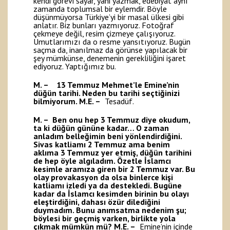
kendi görevi sayar, yani yazmak, edebiyat aynı
zamanda toplumsal bir eylemdir. Böyle
düşünmüyorsa Türkiye’yi bir masal ülkesi gibi
anlatır. Biz bunları yazmıyoruz. Fotoğraf
çekmeye değil, resim çizmeye çalışıyoruz.
Umutlarımızı da o resme yansıtıyoruz. Bugün
saçma da, inanılmaz da görünse yapılacak bir
şey mümkünse, denemenin gerekliliğini işaret
ediyoruz. Yaptığımız bu.
M. – 13 Temmuz Mehmet’le Emine’nin
düğün tarihi. Neden bu tarihi seçtiğinizi
bilmiyorum.
M.E. –
Tesadüf.
M. – Ben onu hep 3 Temmuz diye okudum,
ta ki düğün gününe kadar… O zaman
anladım belleğimin beni yönlendirdiğini.
Sivas katliamı 2 Temmuz ama benim
aklıma 3 Temmuz yer etmiş, düğün tarihini
de hep öyle algıladım. Özetle İslamcı
kesimle aramıza giren bir 2 Temmuz var. Bu
olay provakasyon da olsa binlerce kişi
katliamı izledi ya da destekledi. Bugüne
kadar da İslamcı kesimden birinin bu olayı
eleştirdiğini, dahası özür dilediğini
duymadım. Bunu anımsatma nedenim şu;
böylesi bir geçmiş varken, birlikte yola
çıkmak mümkün mü?
M.E. –
Emine’nin içinde