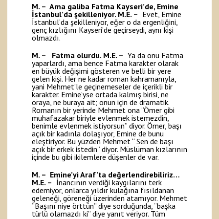
M. – Ama galiba Fatma Kayseri’de, Emine
İstanbul’da şekilleniyor.
M.E. –
Evet, Emine
İstanbul’da şekilleniyor, eğer o da ergenliğini,
genç kızlığını Kayseri’de geçirseydi, aynı kişi
olmazdı.
M. – Fatma olurdu.
M.E. –
Ya da onu Fatma
yaparlardı, ama bence Fatma karakter olarak
en büyük değişimi gösteren ve belli bir yere
gelen kişi. Her ne kadar roman kahramanıyla,
yani Mehmet’le geçinemeseler de içerikli bir
karakter. Emine’yse ortada kalmış birisi, ne
oraya, ne buraya ait; onun için de dramatik.
Romanın bir yerinde Mehmet ona “Ömer gibi
muhafazakar biriyle evlenmek istemezdin,
benimle evlenmek istiyorsun” diyor. Ömer, başı
açık bir kadınla dolaşıyor, Emine de bunu
eleştiriyor. Bu yüzden Mehmet “ Sen de başı
açık bir erkek istedin” diyor. Müslüman kızlarının
içinde bu gibi ikilemlere düşenler de var.
M. – Emine’yi Araf’ta değerlendirebiliriz…
M.E. –
İnancının verdiği kaygılarını terk
edemiyor, onlarca yıldır kulağına fısıldanan
geleneği, göreneği üzerinden atamıyor. Mehmet
“Başını niye örttün” diye sorduğunda, “başka
türlü olamazdı ki” diye yanıt veriyor. Tüm