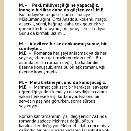
M. – Peki, milliyetçiliği ne yapacağız,
inançla birlikte daha da güçleniyor?
M.E. –
Bu Türkiye’ye özgü bir durum. Türkiye
Müslümanlığını, Orta Anadolu kökenli, maço,
ataerkil, sünni, bağnaz, daha çok gelenek ve
göreneklerle oluşmuş bir görüş temsil ediyor.
Bunu da kırmak lazım…
M. – Alevilere bir kez dokunmuşsunuz, bir
cümleyle…
M.E. –
Romanda her şeyi anlatmak ya da her
şeye açıklama getirmek mümkün değil. Bu
aslında bir din romanı değil, bu kadar din
üzerine konuştuk, ama bu bir aşk romanı. Aşk
üzerine konuşmadık.
M. – Merak etmeyin, onu da konuşacağız.
M.E. –
Mehmet çok sert bir karakter; savaşta
öğrendiği şiddeti kendi ya da sevdiğinin canını
yakan herkese karşı kullanıyor. Biz onu bir
servetin peşinde görürken, sonra sürpriz
yaşanıyor.
Roman kahramanının iyisi, değişenidir. Aslında
romanda sadece Mehmet değil, bütün
karakterler değişiyor. Mehmet -daha önce biraz
değindik, bir büyük yarış kazanıp İstanbul’a kök