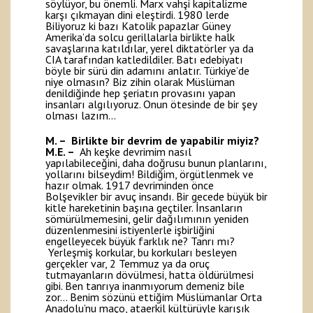
söylüyor, bu önemli. Marx vahşi kapitalizme
karşı çıkmayan dini eleştirdi. 1980 lerde
Biliyoruz ki bazı Katolik papazlar Güney
Amerika’da solcu gerillalarla birlikte halk
savaşlarına katıldılar, yerel diktatörler ya da
CIA tarafından katledildiler. Batı edebiyatı
böyle bir sürü din adamını anlatır. Türkiye’de
niye olmasın? Biz zihin olarak Müslüman
denildiğinde hep şeriatın provasını yapan
insanları algılıyoruz. Onun ötesinde de bir şey
olması lazım…
M. – Birlikte bir devrim de yapabilir miyiz?
M.E. –
Ah keşke devrimim nasıl
yapılabileceğini, daha doğrusu bunun planlarını,
yollarını bilseydim! Bildiğim, örgütlenmek ve
hazır olmak. 1917 devriminden önce
Bolşevikler bir avuç insandı. Bir gecede büyük bir
kitle hareketinin başına geçtiler. İnsanların
sömürülmemesini, gelir dağılımının yeniden
düzenlenmesini istiyenlerle işbirliğini
engelleyecek büyük farklık ne? Tanrı mı?
Yerleşmiş korkular, bu korkuları besleyen
gerçekler var, 2 Temmuz ya da oruç
tutmayanların dövülmesi, hatta öldürülmesi
gibi. Ben tanrıya inanmıyorum demeniz bile
zor… Benim sözünü ettiğim Müslümanlar Orta
Anadolu’nu maço, ataerkil kültürüyle karışık