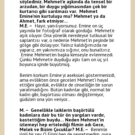
söylediniz. Mehmet’e aşkında da tensel bir
arzudan, bir duygu yığılmasından çok bir
kurtarıcı gibi sarılması var. Mehmet
Emine’nin kurtuluşu mu? Mehmet ya da
Ahmet, fark etmiyor…
M.E. –
Hayır, yanılıyorsunuz. Emine on üç
yaşında bir fotoğraf olarak gördüğü Mehmet’e
aşık oluyor. Ona yönelik neredeyse tutkusal bir
saplantısı var, o nedenle Mehmet’in peşinde bir
gölge gibi dolaşıyor. Yalnız kaldığımızda ne
yaparız, en yakınımıza sığınır, onu bunaltırız.
Emine Mehmet’en başka kimseyle evlenmezdi.
Çünkü Mehmet’e duyduğu aşkı tam on üç yıl
boyunca içinde büyütmüş.
Benim korkum Emine’yi aseksüel göstermenizdi,
ama evlilikten önce geceleri Mehmet’i hayal
ettiğini gördük, evlilikte de cinselliğin bir sorun
yaratmadığını. Bütün kadınlar gibi, normal bir
kadın gibi, başörtüsü olması değiştirmiyor,
güdüleri ona yön veriyor…
M. – Genellikle laiklerin başörtülü
kadınlara dair bu tür ön yargıları vardır,
kastettiğim buydu… Neden Mehmet’in
izlemeyi hep ertelediği filmin adı Gece,
Melek ve Bizim Çocuklar?
M.E. –
Benimle
ilgili bir şey. O Filmi ben de seyretmedim, oysa