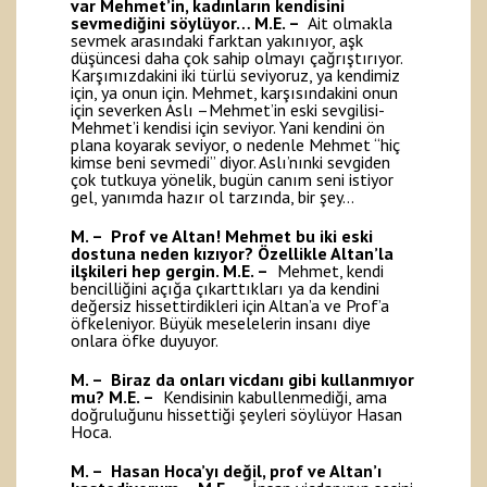
var Mehmet’in, kadınların kendisini
sevmediğini söylüyor…
M.E. –
Ait olmakla
sevmek arasındaki farktan yakınıyor, aşk
düşüncesi daha çok sahip olmayı çağrıştırıyor.
Karşımızdakini iki türlü seviyoruz, ya kendimiz
için, ya onun için. Mehmet, karşısındakini onun
için severken Aslı –Mehmet’in eski sevgilisi-
Mehmet’i kendisi için seviyor. Yani kendini ön
plana koyarak seviyor, o nedenle Mehmet “hiç
kimse beni sevmedi” diyor. Aslı’nınki sevgiden
çok tutkuya yönelik, bugün canım seni istiyor
gel, yanımda hazır ol tarzında, bir şey…
M. – Prof ve Altan! Mehmet bu iki eski
dostuna neden kızıyor? Özellikle Altan’la
ilşkileri hep gergin.
M.E. –
Mehmet, kendi
bencilliğini açığa çıkarttıkları ya da kendini
değersiz hissettirdikleri için Altan’a ve Prof’a
öfkeleniyor. Büyük meselelerin insanı diye
onlara öfke duyuyor.
M. – Biraz da onları vicdanı gibi kullanmıyor
mu?
M.E. –
Kendisinin kabullenmediği, ama
doğruluğunu hissettiği şeyleri söylüyor Hasan
Hoca.
M. – Hasan Hoca’yı değil, prof ve Altan’ı