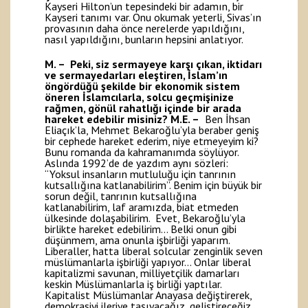
Kayseri Hilton’un tepesindeki bir adamın, bir
Kayseri tanımı var. Onu okumak yeterli, Sivas’ın
provasının daha önce nerelerde yapıldığını,
nasıl yapıldığını, bunların hepsini anlatıyor.
M. – Peki, siz sermayeye karşı çıkan, iktidarı
ve sermayedarları eleştiren, İslam’ın
öngördüğü şekilde bir ekonomik sistem
öneren İslamcılarla, solcu geçmişinize
rağmen, gönül rahatlığı içinde bir arada
hareket edebilir misiniz?
M.E. –
Ben İhsan
Eliaçık’la, Mehmet Bekaroğlu’yla beraber geniş
bir cephede hareket ederim, niye etmeyeyim ki?
Bunu romanda da kahramanımda söylüyor.
Aslında 1992’de de yazdım aynı sözleri:
“Yoksul insanların mutluluğu için tanrının
kutsallığına katlanabilirim”. Benim için büyük bir
sorun değil, tanrının kutsallığına
katlanabilirim, laf aramızda, biat etmeden
ülkesinde dolaşabilirim. Evet, Bekaroğlu’yla
birlikte hareket edebilirim… Belki onun gibi
düşünmem, ama onunla işbirliği yaparım.
Liberaller, hatta liberal solcular zenginlik seven
müslümanlarla işbirliği yapıyor… Onlar liberal
kapitalizmi savunan, milliyetçilik damarları
keskin Müslümanlarla iş birliği yaptılar.
Kapitalist Müslümanlar Anayasa değiştirerek,
demokrasiyi ileriye taşıyacağız, geliştireceğiz