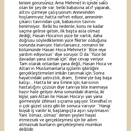
birisini görürsünüz. Ama Mehmet’in içinde saklı
olan bir şey de var; belki babasına atıf yaparak,
altını çizmeye çalışıyorum. Annesinden
hoşlanmıyor, hatta nefret ediyor, annesinin
çıkarcı tavrından çok, babasının tavrını
benimsiyor. Belki bu nedenle, konu ne kadar
saçma gelirse gelsin, ilk başta asla olmaz
dediği, Hasan Hoca’nın yüce bir varlık, daha
doğrusu söylediklerinin yüce fikirler olduğuna
sonunda inanıyor. Hatırlarsanız, romanın bir
bölümünde Hasan Hoca Mehmet’e “Bize niye
yardım ediyorsun” diye soruyor. O da “Yüce bir
davadan yana olmak için” diye cevap veriyor.
Tam olarak onlardan yana değil, Hasan Hoca ve
Altan’ın Müslümanlarla işçilerin işbirliğini
gerçekleştirmeleri imkân tanımak için. Sonra
hayatındaki yalnızlık, dram, Emine’yle baş başa
kalışı… Hatta bir ara Emine için, karısının
hastalığını çözsün diye tanrıya bile inanmaya
hazır hale geliyor. Ama sonundaki dramla, iki
kişiyi, yani Altan ile Hasan Hoca’yı yan yana
görmesiyle zihinsel sıçrama yaşıyor. Stendhal’ın
o çok güzel sözü gibi bir sonuca varıyor: “Hangi
büyük iş vardır ki, başlangıçta aşırı sayılmasın.”
Yani “olmaz, olmaz” denen şeyleri hayal
etmezsek ve gerçekleşmesi için bir adım
atmazsak bunların gerçekleşmesi mümkün
değildir.