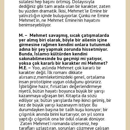
sülalesi hep başını örtmüş. Dolayısıyla
dediğiniz gibi tam arada olan bir karakter, zaten
bu yüzden dramatik. İkisi, Mehmet’le Emine bir
yalnızlığın içinde buluşuyorlar. Çünkü ne Emine
Mehmet’in, ne Mehmet Emine’nin hayatını
benimseyebiliyor.
M. – Mehmet savaşmış, sıcak çatışmalarda
yer almış biri olarak, böyle bir ailenin içine
girmesine rağmen kendini onlara tutunmak
adına bir şey yapmak zorunda hissetmiyor.
Bunda, İslamcı kültürden kendini
sakınabilmesinde bu geçmişi mi yatıyor,
yoksa çok kararlı bir karakter mi Mehmet?
M.E. –
Yoo, aslında Mehmet çok kararlı bir
karakter değil. İlk romanı dikkate
alırsanız,memleketimizdeki genel, ortalama
insan prototipine uygun olduğunu görürürz.
İşbirliğine hazır, fırsatları değerlendirmeye
niyetli, bütün hayatı boyunca büyük bir yarışı
kazanmaya uğraşan biri. Kitapta da sözü
ediliyor ya; bütün yarışlarda hep ikinci gelmiş, bir
kez de büyük yarışı kazanayım istiyor. Bu
durumdayken başına bir talih kuşu konuyor; bir
çılgınlık anında birini kurtarıyor, on yıl sonra
yaptığı çılgınlık ona bir ödül olarak dönüyor.
Zaten Mehmet’i romanda izlerseniz, hep
tarafları uzlaştıran, sorunları çözmeye çalışan