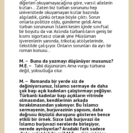
diğerleri okuyamayacağına göre, varsıl ailelerin
kızları… Zaten biz türban sorununu hep
üniversitede okuyamayan kızlar bazında
algıladık, çünkü ortaya böyle çıktı. Sorun
onlarla politize oldu, gündeme geldi. Ama
türban sorununun İslami kesim içinde sınıfsal
bir boyutu da var. Aslında türbanlıların geniş bir
kısmı sigortasız olarak yine Müslüman
işverenlerin yanında, trikotaj atölyelerinde,
tekstilde çalışıyor. Onların sorunları da ayrı bir
roman konusu…
M. – Bunu da yazmayı düşünüyor musunuz?
M.E. –
Tabii düşünürüm. Ama vurgu türbana
değil, yoksulluğa olur.
M. – Romanda bir yerde siz de
değiniyorsunuz, İslamcı sermaye de daha
çok başı açık kadınları çalıştırmayı yeğliyor.
Türbanlı kadınlar başı açıkların vitrinde
olmasından, kendilerinin arkada
bırakılmasından yakınıyor. Bu İslamcı
sermayenin, burjuvazinin yapısını, daha
doğrusu ikiyüzlü duruşunu gösteren bence
etkili bir örnek. Sizce laik burjuvazi ile
İslamcı burjuvazi nerelerde birleşiyor,
nerede ayrılıyorlar? Aradaki fark sadece