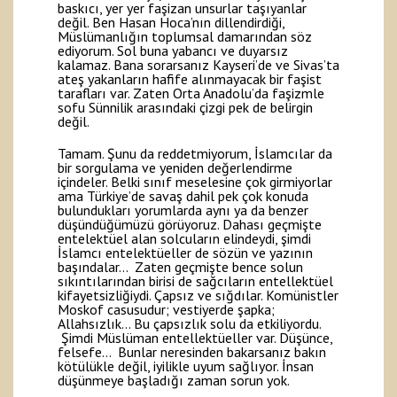
baskıcı, yer yer faşizan unsurlar taşıyanlar
değil. Ben Hasan Hoca’nın dillendirdiği,
Müslümanlığın toplumsal damarından söz
ediyorum. Sol buna yabancı ve duyarsız
kalamaz. Bana sorarsanız Kayseri’de ve Sivas’ta
ateş yakanların hafife alınmayacak bir faşist
tarafları var. Zaten Orta Anadolu’da faşizmle
sofu Sünnilik arasındaki çizgi pek de belirgin
değil.
Tamam. Şunu da reddetmiyorum, İslamcılar da
bir sorgulama ve yeniden değerlendirme
içindeler. Belki sınıf meselesine çok girmiyorlar
ama Türkiye’de savaş dahil pek çok konuda
bulundukları yorumlarda aynı ya da benzer
düşündüğümüzü görüyoruz. Dahası geçmişte
entelektüel alan solcuların elindeydi, şimdi
İslamcı entelektüeller de sözün ve yazının
başındalar… Zaten geçmişte bence solun
sıkıntılarından birisi de sağcıların entellektüel
kifayetsizliğiydi. Çapsız ve sığdılar. Komünistler
Moskof casusudur; vestiyerde şapka;
Allahsızlık… Bu çapsızlık solu da etkiliyordu.
Şimdi Müslüman entellektüeller var. Düşünce,
felsefe… Bunlar neresinden bakarsanız bakın
kötülükle değil, iyilikle uyum sağlıyor. İnsan
düşünmeye başladığı zaman sorun yok.