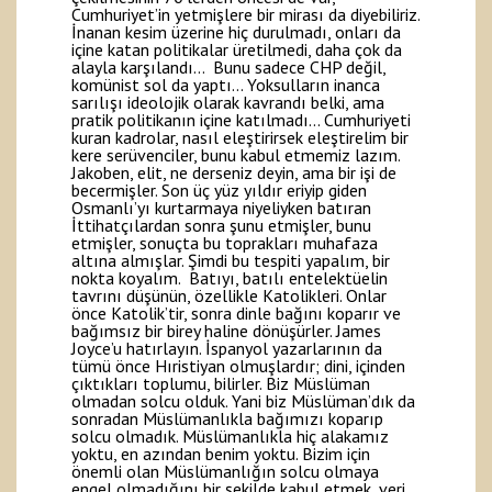
Cumhuriyet’in yetmişlere bir mirası da diyebiliriz.
İnanan kesim üzerine hiç durulmadı, onları da
içine katan politikalar üretilmedi, daha çok da
alayla karşılandı… Bunu sadece CHP değil,
komünist sol da yaptı… Yoksulların inanca
sarılışı ideolojik olarak kavrandı belki, ama
pratik politikanın içine katılmadı… Cumhuriyeti
kuran kadrolar, nasıl eleştirirsek eleştirelim bir
kere serüvenciler, bunu kabul etmemiz lazım.
Jakoben, elit, ne derseniz deyin, ama bir işi de
becermişler. Son üç yüz yıldır eriyip giden
Osmanlı’yı kurtarmaya niyeliyken batıran
İttihatçılardan sonra şunu etmişler, bunu
etmişler, sonuçta bu toprakları muhafaza
altına almışlar. Şimdi bu tespiti yapalım, bir
nokta koyalım. Batıyı, batılı entelektüelin
tavrını düşünün, özellikle Katolikleri. Onlar
önce Katolik’tir, sonra dinle bağını koparır ve
bağımsız bir birey haline dönüşürler. James
Joyce’u hatırlayın. İspanyol yazarlarının da
tümü önce Hıristiyan olmuşlardır; dini, içinden
çıktıkları toplumu, bilirler. Biz Müslüman
olmadan solcu olduk. Yani biz Müslüman’dık da
sonradan Müslümanlıkla bağımızı koparıp
solcu olmadık. Müslümanlıkla hiç alakamız
yoktu, en azından benim yoktu. Bizim için
önemli olan Müslümanlığın solcu olmaya
engel olmadığını bir şekilde kabul etmek, veri