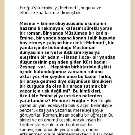
Eroğlu’yla Emine’yi, Mehmet’i, bugünü ve
elbette zaaflarımızı konuştuk:
Mesele – Emine okuyucusunu okumanın
hazzına bırakmayan, kafasını sürekli yoran
bir roman. Bir yanda Müslüman bir kadın-
Emine-, bir yanda başına konan talih kuşuyla
baş etmeye çalışan bir erkek –Mehmet-, bir
yanda içinde bulunduğu Müslüman
dünyasının servetle ilişkisini kıyasıya
eleştiren bir adam –Hasan Hoca-, bir yandan
düşüncesinin peşinden giden Kürt kadını –
Zeynep- var… Hepsinin birbirleriyle ilişkisi
içinde bulunduğumuz zamanın ruhunu
aktarıyor. Her şeyden önce bu kadar farklı,
bir araya gelmez diye düşünülen kimlikleri
bir kurguda da olsa bir arada tutmak bir
yazar için risk değil mi? Bu kimlikleri,
özellikle Emine’yi yaratırken nelerden
yararlandınız?
Mehmet Eroğlu –
Benim gibi
yazanlar, yani edebiyata bakış açısı benimkiyle
benzerlik taşıyan yazarlar, meseleyi şöyle
görüyorlar: Roman, insan odaklı bir uğraştır. Bu
birinci ve en önemli tespit. Ancak insan bir
toplumsal varlıktır ve toplumsal bir
kanaviçenin önünde yer almakta, ondan
etkilenmek, onunl biçimlenmektedir. Bu yüzden