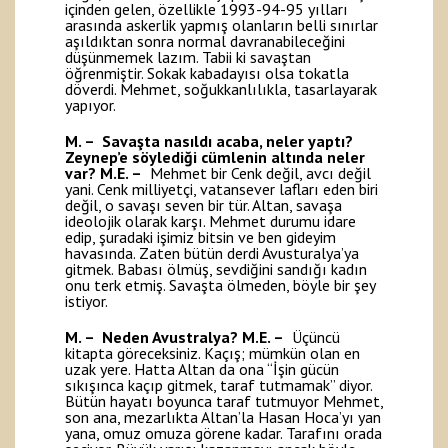
içinden gelen, özellikle 1993-94-95 yılları
arasında askerlik yapmış olanların belli sınırlar
aşıldıktan sonra normal davranabileceğini
düşünmemek lazım. Tabii ki savaştan
öğrenmiştir. Sokak kabadayısı olsa tokatla
döverdi. Mehmet, soğukkanlılıkla, tasarlayarak
yapıyor.
M. – Savaşta nasıldı acaba, neler yaptı?
Zeynep’e söylediği cümlenin altında neler
var?
M.E. –
Mehmet bir Cenk değil, avcı değil
yani. Cenk milliyetçi, vatansever lafları eden biri
değil, o savaşı seven bir tür. Altan, savaşa
ideolojik olarak karşı. Mehmet durumu idare
edip, şuradaki işimiz bitsin ve ben gideyim
havasında. Zaten bütün derdi Avusturalya’ya
gitmek. Babası ölmüş, sevdiğini sandığı kadın
onu terk etmiş. Savaşta ölmeden, böyle bir şey
istiyor.
M. – Neden Avustralya?
M.E. –
Üçüncü
kitapta göreceksiniz. Kaçış; mümkün olan en
uzak yere. Hatta Altan da ona “İşin gücün
sıkışınca kaçıp gitmek, taraf tutmamak” diyor.
Bütün hayatı boyunca taraf tutmuyor Mehmet,
son ana, mezarlıkta Altan’la Hasan Hoca’yı yan
yana, omuz omuza görene kadar. Tarafını orada