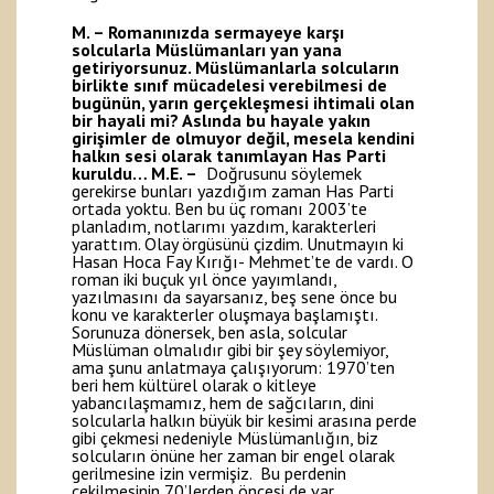
M. – Romanınızda sermayeye karşı
solcularla Müslümanları yan yana
getiriyorsunuz. Müslümanlarla solcuların
birlikte sınıf mücadelesi verebilmesi de
bugünün, yarın gerçekleşmesi ihtimali olan
bir hayali mi? Aslında bu hayale yakın
girişimler de olmuyor değil, mesela kendini
halkın sesi olarak tanımlayan Has Parti
kuruldu…
M.E. –
Doğrusunu söylemek
gerekirse bunları yazdığım zaman Has Parti
ortada yoktu. Ben bu üç romanı 2003’te
planladım, notlarımı yazdım, karakterleri
yarattım. Olay örgüsünü çizdim. Unutmayın ki
Hasan Hoca Fay Kırığı- Mehmet’te de vardı. O
roman iki buçuk yıl önce yayımlandı,
yazılmasını da sayarsanız, beş sene önce bu
konu ve karakterler oluşmaya başlamıştı.
Sorunuza dönersek, ben asla, solcular
Müslüman olmalıdır gibi bir şey söylemiyor,
ama şunu anlatmaya çalışıyorum: 1970’ten
beri hem kültürel olarak o kitleye
yabancılaşmamız, hem de sağcıların, dini
solcularla halkın büyük bir kesimi arasına perde
gibi çekmesi nedeniyle Müslümanlığın, biz
solcuların önüne her zaman bir engel olarak
gerilmesine izin vermişiz. Bu perdenin
çekilmesinin 70’lerden öncesi de var,