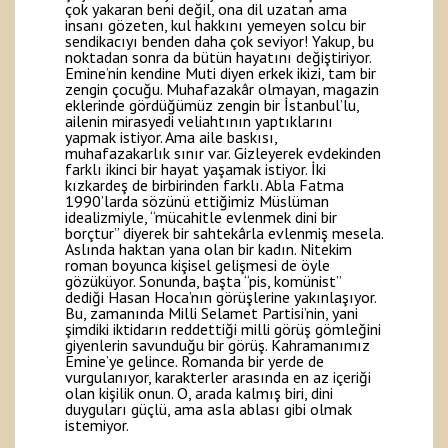
çok yakaran beni değil, ona dil uzatan ama
insanı gözeten, kul hakkını yemeyen solcu bir
sendikacıyı benden daha çok seviyor! Yakup, bu
noktadan sonra da bütün hayatını değiştiriyor.
Emine’nin kendine Muti diyen erkek ikizi, tam bir
zengin çocuğu. Muhafazakâr olmayan, magazin
eklerinde gördüğümüz zengin bir İstanbul’lu,
ailenin mirasyedi veliahtının yaptıklarını
yapmak istiyor. Ama aile baskısı,
muhafazakarlık sınır var. Gizleyerek evdekinden
farklı ikinci bir hayat yaşamak istiyor. İki
kızkardeş de birbirinden farklı. Abla Fatma
1990’larda sözünü ettiğimiz Müslüman
idealizmiyle, “mücahitle evlenmek dini bir
borçtur” diyerek bir sahtekârla evlenmiş mesela.
Aslında haktan yana olan bir kadın. Nitekim
roman boyunca kişisel gelişmesi de öyle
gözüküyor. Sonunda, başta “pis, komünist”
dediği Hasan Hoca’nın görüşlerine yakınlaşıyor.
Bu, zamanında Milli Selamet Partisi’nin, yani
şimdiki iktidarın reddettiği milli görüş gömleğini
giyenlerin savunduğu bir görüş. Kahramanımız
Emine’ye gelince. Romanda bir yerde de
vurgulanıyor, karakterler arasında en az içeriği
olan kişilik onun. O, arada kalmış biri, dini
duyguları güçlü, ama asla ablası gibi olmak
istemiyor.