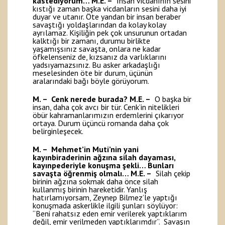
kastediyorum…
M.E. –
İnsan vicdanının sesini
kıstığı zaman başka vicdanların sesini daha iyi
duyar ve utanır. Öte yandan bir insan beraber
savaştığı yoldaşlarından da kolay kolay
ayrılamaz. Kişiliğin pek çok unsurunun ortadan
kalktığı bir zamanı, durumu birlikte
yaşamışsınız savaşta, onlara ne kadar
öfkelenseniz de, kızsanız da varlıklarını
yadsıyamazsınız. Bu asker arkadaşlığı
meselesinden öte bir durum, üçünün
aralarındaki bağı böyle görüyorum.
M. – Cenk nerede burada?
M.E. –
O başka bir
insan, daha çok avcı bir tür. Cenk’in nitelikleri
öbür kahramanlarımızın erdemlerini çıkarıyor
ortaya. Durum üçüncü romanda daha çok
belirginleşecek.
M. – Mehmet’in Muti’nin yani
kayınbiraderinin ağzına silah dayaması,
kayınpederiyle konuşma şekli… Bunları
savaşta öğrenmiş olmalı…
M.E. –
Silah çekip
birinin ağzına sokmak daha önce silah
kullanmış birinin hareketidir. Yanlış
hatırlamıyorsam, Zeynep Bilmez’le yaptığı
konuşmada askerlikle ilgili şunları söylüyor:
“Beni rahatsız eden emir verilerek yaptıklarım
değil, emir verilmeden yaptıklarımdır”. Savaşın