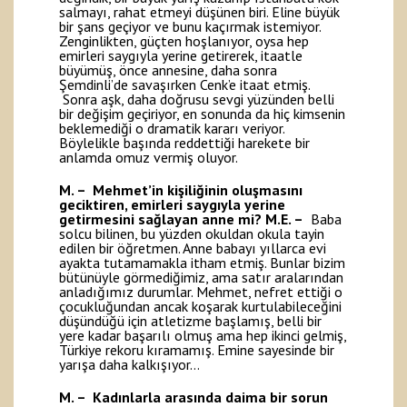
salmayı, rahat etmeyi düşünen biri. Eline büyük
bir şans geçiyor ve bunu kaçırmak istemiyor.
Zenginlikten, güçten hoşlanıyor, oysa hep
emirleri saygıyla yerine getirerek, itaatle
büyümüş, önce annesine, daha sonra
Şemdinli’de savaşırken Cenk’e itaat etmiş.
Sonra aşk, daha doğrusu sevgi yüzünden belli
bir değişim geçiriyor, en sonunda da hiç kimsenin
beklemediği o dramatik kararı veriyor.
Böylelikle başında reddettiği harekete bir
anlamda omuz vermiş oluyor.
M. – Mehmet’in kişiliğinin oluşmasını
geciktiren, emirleri saygıyla yerine
getirmesini sağlayan anne mi?
M.E. –
Baba
solcu bilinen, bu yüzden okuldan okula tayin
edilen bir öğretmen. Anne babayı yıllarca evi
ayakta tutamamakla itham etmiş. Bunlar bizim
bütünüyle görmediğimiz, ama satır aralarından
anladığımız durumlar. Mehmet, nefret ettiği o
çocukluğundan ancak koşarak kurtulabileceğini
düşündüğü için atletizme başlamış, belli bir
yere kadar başarılı olmuş ama hep ikinci gelmiş,
Türkiye rekoru kıramamış. Emine sayesinde bir
yarışa daha kalkışıyor…
M. – Kadınlarla arasında daima bir sorun