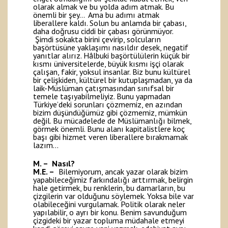
olarak almak ve bu yolda adım atmak. Bu
önemli bir şey… Ama bu adımı atmak
liberallere kaldı. Solun bu anlamda bir çabası,
daha doğrusu ciddi bir çabası görünmüyor.
Şimdi sokakta birini çevirip, solcuların
başörtüsüne yaklaşımı nasıldır desek, negatif
yanıtlar alırız. Hâlbuki başörtülülerin küçük bir
kısmı üniversitelerde, büyük kısmı işçi olarak
çalışan, fakir, yoksul insanlar. Biz bunu kültürel
bir çelişkiden, kültürel bir kutuplaşmadan, ya da
laik-Müslüman çatışmasından sınıfsal bir
temele taşıyabilmeliyiz. Bunu yapmadan
Türkiye’deki sorunları çözmemiz, en azından
bizim düşündüğümüz gibi çözmemiz, mümkün
değil. Bu mücadelede de Müslümanlığı bilmek,
görmek önemli. Bunu alanı kapitalistlere koç
başı gibi hizmet veren liberallere bırakmamak
lazım…
M. – Nasıl?
M.E. –
Bilemiyorum, ancak yazar olarak bizim
yapabileceğimiz farkındalığı arttırmak, belirgin
hale getirmek, bu renklerin, bu damarların, bu
çizgilerin var olduğunu söylemek. Yoksa bile var
olabileceğini vurgulamak. Politik olarak neler
yapılabilir, o ayrı bir konu. Benim savunduğum
çizgideki bir yazar topluma müdahale etmeyi