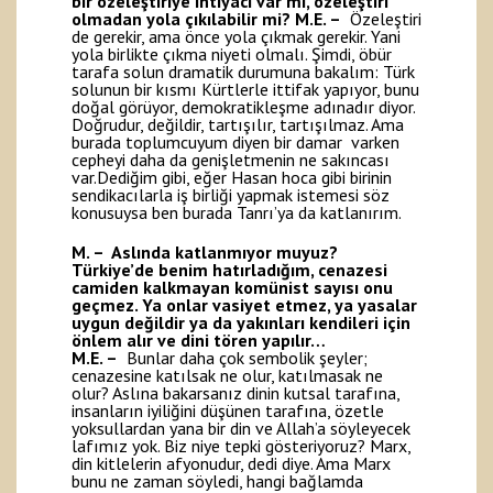
bir özeleştiriye ihtiyacı var mı, özeleştiri
olmadan yola çıkılabilir mi?
M.E. –
Özeleştiri
de gerekir, ama önce yola çıkmak gerekir. Yani
yola birlikte çıkma niyeti olmalı. Şimdi, öbür
tarafa solun dramatik durumuna bakalım: Türk
solunun bir kısmı Kürtlerle ittifak yapıyor, bunu
doğal görüyor, demokratikleşme adınadır diyor.
Doğrudur, değildir, tartışılır, tartışılmaz. Ama
burada toplumcuyum diyen bir damar varken
cepheyi daha da genişletmenin ne sakıncası
var.Dediğim gibi, eğer Hasan hoca gibi birinin
sendikacılarla iş birliği yapmak istemesi söz
konusuysa ben burada Tanrı’ya da katlanırım.
M. – Aslında katlanmıyor muyuz?
Türkiye’de benim hatırladığım, cenazesi
camiden kalkmayan komünist sayısı onu
geçmez. Ya onlar vasiyet etmez, ya yasalar
uygun değildir ya da yakınları kendileri için
önlem alır ve dini tören yapılır…
M.E. –
Bunlar daha çok sembolik şeyler;
cenazesine katılsak ne olur, katılmasak ne
olur? Aslına bakarsanız dinin kutsal tarafına,
insanların iyiliğini düşünen tarafına, özetle
yoksullardan yana bir din ve Allah’a söyleyecek
lafımız yok. Biz niye tepki gösteriyoruz? Marx,
din kitlelerin afyonudur, dedi diye. Ama Marx
bunu ne zaman söyledi, hangi bağlamda