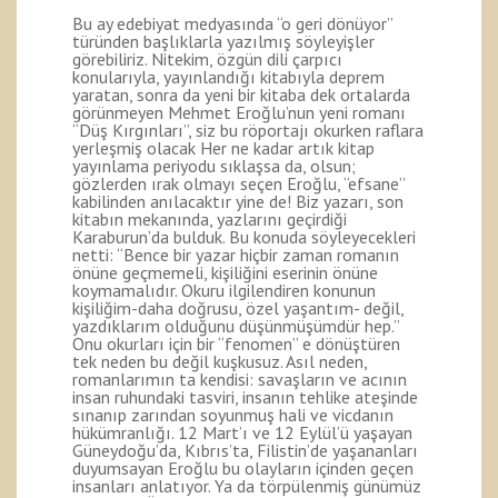
Bu ay edebiyat medyasında “o geri dönüyor”
türünden başlıklarla yazılmış söyleyişler
görebiliriz. Nitekim, özgün dili çarpıcı
konularıyla, yayınlandığı kitabıyla deprem
yaratan, sonra da yeni bir kitaba dek ortalarda
görünmeyen Mehmet Eroğlu’nun yeni romanı
“Düş Kırgınları”, siz bu röportajı okurken raflara
yerleşmiş olacak Her ne kadar artık kitap
yayınlama periyodu sıklaşsa da, olsun;
gözlerden ırak olmayı seçen Eroğlu, “efsane”
kabilinden anılacaktır yine de! Biz yazarı, son
kitabın mekanında, yazlarını geçirdiği
Karaburun’da bulduk. Bu konuda söyleyecekleri
netti: “Bence bir yazar hiçbir zaman romanın
önüne geçmemeli, kişiliğini eserinin önüne
koymamalıdır. Okuru ilgilendiren konunun
kişiliğim-daha doğrusu, özel yaşantım- değil,
yazdıklarım olduğunu düşünmüşümdür hep.”
Onu okurları için bir “fenomen” e dönüştüren
tek neden bu değil kuşkusuz. Asıl neden,
romanlarımın ta kendisi: savaşların ve acının
insan ruhundaki tasviri, insanın tehlike ateşinde
sınanıp zarından soyunmuş hali ve vicdanın
hükümranlığı. 12 Mart’ı ve 12 Eylül’ü yaşayan
Güneydoğu’da, Kıbrıs’ta, Filistin’de yaşananları
duyumsayan Eroğlu bu olayların içinden geçen
insanları anlatıyor. Ya da törpülenmiş günümüz