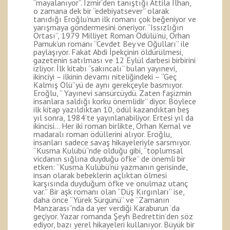
“mayalanıyor”. İzmir’den tanıştığı Attila İlhan,
o zamana dek bir “edebiyatsever” olarak
tanıdığı Eroğlu’nun ilk romanı çok beğeniyor ve
yarışmaya göndermesini öneriyor. “Issızlığın
Ortası”, 1979 Milliyet Roman Ödülü’nü, Orhan
Pamuk’un romanı “Cevdet Bey ve Oğulları” ile
paylaşıyor. Fakat Abdi İpekçinin öldürülmesi,
gazetenin satılması ve 12 Eylül darbesi birbirini
izliyor. İlk kitabı “sakıncalı” bulan yayınevi,
ikinciyi – ilkinin devamı niteliğindeki – “Geç
Kalmış Ölü”yü de aynı gerekçeyle basmıyor.
Eroğlu, “ Yayınevi sansürcüydü. Zaten faşizmin
insanlara saldığı korku önemlidir” diyor. Böylece
ilk kitap yazıldıktan 10, ödül kazandıktan beş
yıl sonra, 1984’te yayınlanabiliyor. Ertesi yıl da
ikincisi… Her iki roman birlikte, Orhan Kemal ve
madaralı roman ödüllerini alıyor. Eroğlu,
insanları sadece savaş hikayeleriyle sarsmıyor.
“Kusma Kulübü”nde olduğu gibi, “toplumsal
vicdanın sığlına duyduğu öfke” de önemli bir
etken: “Kusma Kulübü’nü yazmanın gerisinde,
insan olarak bebeklerin açlıktan ölmesi
karşısında duyduğum öfke ve onulmaz utanç
var.” Bir aşk romanı olan “Düş Kırgınları” ise,
daha önce “Yürek Sürgünü” ve “Zamanın
Manzarası”nda da yer verdiği Karaburun ‘da
geçiyor. Yazar romanda Şeyh Bedrettin’den söz
ediyor, bazı yerel hikayeleri kullanıyor. Büyük bir