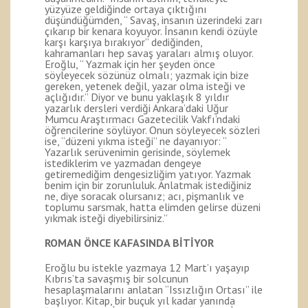
yüzyüze geldiğinde ortaya çıktığını
düşündüğümden, “ Savaş, insanın üzerindeki zarı
çıkarıp bir kenara koyuyor. İnsanın kendi özüyle
karşı karşıya bırakıyor” dediğinden,
kahramanları hep savaş yaraları almış oluyor.
Eroğlu, “ Yazmak için her şeyden önce
söyleyecek sözünüz olmalı; yazmak için bize
gereken, yetenek değil, yazar olma isteği ve
açlığıdır.” Diyor ve bunu yaklaşık 8 yıldır
yazarlık dersleri verdiği Ankara’daki Uğur
Mumcu Araştırmacı Gazetecilik Vakfı’ndaki
öğrencilerine söylüyor. Onun söyleyecek sözleri
ise, “düzeni yıkma isteği” ne dayanıyor: “
Yazarlık serüvenimin gerisinde, söylemek
istediklerim ve yazmadan dengeye
getiremediğim dengesizliğim yatıyor. Yazmak
benim için bir zorunluluk. Anlatmak istediğiniz
ne, diye soracak olursanız; acı, pişmanlık ve
toplumu sarsmak, hatta elimden gelirse düzeni
yıkmak isteği diyebilirsiniz.”
ROMAN ÖNCE KAFASINDA BİTİYOR
Eroğlu bu istekle yazmaya 12 Mart’ı yaşayıp
Kıbrıs’ta savaşmış bir solcunun
hesaplaşmalarını anlatan “Issızlığın Ortası” ile
başlıyor. Kitap, bir buçuk yıl kadar yanında