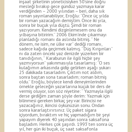
inşaat şirketinin yöneticisiyken 50’sine doğru
mesleği bırakıp gece gündüz yazmaya karar
verdiğinden – 2000 yılından – beri, daha sık
roman yayınlanabiliyor, Eroğlu: “Önce üç yılda
bir roman yazacağım demiştim. Önce iki yıla,
sonra bir buçuk yıla düştü. Şimdi bir roman
yazıyorum. Kendimi dizginlemesem onu da
yılbaşına bitiririm.” 2006 Ekim’inde çıkarmayı
planladığı romanı da aslında bitmiş. “ Ne
dönem, ne isim, ne ülke var” dediği romanı,
sadece kağıda geçirmek kalmış. “Düş Kırgınları”
nı da zaten önceki yaz denizde yüzerken bir
tanıdığının, “ Karaburun ile ilgili hiçbir şey
yazmıyorsun” yakınmasıyla tasarlamış: “O ses
kulağımın arkasında gidip gelirken aşağı yukarı
25 dakikada tasarladım. Çıktım not aldım,
sonra baştan sona tasarladım; roman bitmiş
oldu.” Eroğlu, böylece kendi deneyimlerinden
örnekle geleceğin yazarlarına küçük bir ders de
vermiş oluyor, son söz niyetine: “ Yazmayla ilgili
derse girdiğim zaman şöyle derim: Yazmak için
bilinmesi gereken birkaç şey var. Birincisi ne
yazacağınız, ikincisi öykünüzün sonu. Ondan
sonra kararlaştırırsınız. Üç paket sigara
içiyordum, bıraktım ve hiç yapmadığım bir şeyi
yapayım diyerek 40 yaşından sonra saksafona
başladım. Herkes çok şaşırdı. 1993’ten sonra üç
yıl, her gün iki buçuk, üç saat saksafonla