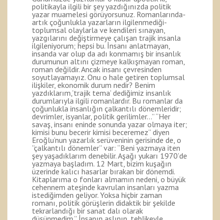
politikayla ilgili bir şey yazdığınızda politik
yazar muamelesi görüyorsunuz. Romanlarında-
artık çoğunlukla yazarların ilgilenmediği-
toplumsal olaylarla ve kendileri sınayan,
yazgılarını değiştirmeye çalışan trajik insanla
ilgileniyorum; hepsi bu. İnsanı anlatmayan,
insanda var olup da adı konmamış bir insanlık
durumunun altını çizmeye kalkışmayan roman,
roman değildir. Ancak insanı çevresinden
soyutlayamayız. Onu o hale getiren toplumsal
ilişkiler, ekonomik durum nedir? Benim
yazdıklarım,’trajik tema’ dediğimiz insanlık
durumlarıyla ilgili romanlardır. Bu romanlar da
çoğunlukla insanlığın çalkantılı dönemleridir;
devrimler, isyanlar, politik gerilimler…” “Her
savaş, insanı eninde sonunda yazar olmaya iter;
kimisi bunu becerir kimisi beceremez” diyen
Eroğlu’nun yazarlık serüveninin gerisinde de, o
”çalkantılı dönemler” var: “Beni yazmaya iten
şey yaşadıklarım denebilir. Aşağı yukarı 1970’de
yazmaya başladım. 12 Mart, bizim kuşağın
üzerinde kalıcı hasarlar bırakan bir dönemdi.
Kitaplarıma o fonları almamın nedeni, o büyük
cehennem ateşinde kavrulan insanları yazma
istediğimden geliyor. Yoksa hiçbir zaman
romanı, politik görüşlerin didaktik bir şekilde
tekrarlandığı bir sanat dalı olarak
düşünmedim.” İnsanın aslının, tehlikeyle