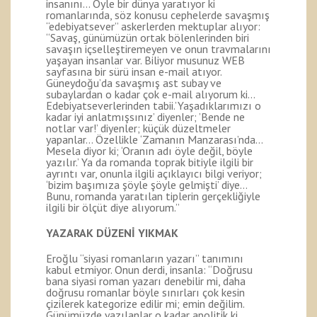
insanını… Öyle bir dünya yaratıyor ki
romanlarında, söz konusu cephelerde savaşmış
“edebiyatsever” askerlerden mektuplar alıyor:
“Savaş, günümüzün ortak bölenlerinden biri
savaşın içselleştiremeyen ve onun travmalarını
yaşayan insanlar var. Biliyor musunuz WEB
sayfasına bir sürü insan e-mail atıyor.
Güneydoğu’da savaşmış ast subay ve
subaylardan o kadar çok e-mail alıyorum ki…
Edebiyatseverlerinden tabii.’Yaşadıklarımızı o
kadar iyi anlatmışsınız’ diyenler; ’Bende ne
notlar var!’ diyenler; küçük düzeltmeler
yapanlar… Özellikle ‘Zamanın Manzarası’nda…
Mesela diyor ki; ‘Oranın adı öyle değil, böyle
yazılır.’ Ya da romanda toprak bitiyle ilgili bir
ayrıntı var, onunla ilgili açıklayıcı bilgi veriyor;
‘bizim başımıza şöyle şöyle gelmişti’ diye…
Bunu, romanda yaratılan tiplerin gerçekliğiyle
ilgili bir ölçüt diye alıyorum.”
YAZARAK DÜZENİ YIKMAK
Eroğlu “siyasi romanların yazarı” tanımını
kabul etmiyor. Onun derdi, insanla: “Doğrusu
bana siyasi roman yazarı denebilir mi, daha
doğrusu romanlar böyle sınırları çok kesin
çizilerek kategorize edilir mi; emin değilim.
Günümüzde yazılanlar o kadar apolitik ki,