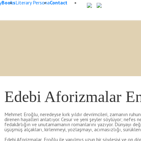
y
Books
Literary Persona
Contact
Edebi Aforizmalar E
Mehmet Eroğlu, neredeyse kırk yıldır devrimcileri, zamanın ruhunu
direnen hayalleri anlatıyor. Cesur ve yeni şeyler söylüyor; nefes n
fedakârlığın ve unutamamanın romanlarını yazıyor. Dünyayı değiş
üşüşmüş alçakları, kirlenmeyi, yozlaşmayı, acımasızlığı, sürüklene
Edebi Aforizmalar, Eroğlu ile yapılmış uzun bir söyleşiyi ve on dö