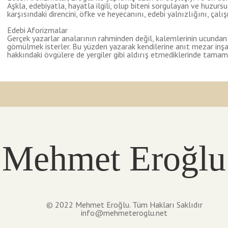
Aşkla, edebiyatla, hayatla ilgili, olup biteni sorgulayan ve huzur
karşısındaki direncini, öfke ve heyecanını, edebi yalnızlığını, çal
Edebi Aforizmalar
Gerçek yazarlar analarının rahminden değil, kalemlerinin ucundan
gömülmek isterler. Bu yüzden yazarak kendilerine anıt mezar inş
hakkındaki övgülere de yergiler gibi aldırış etmediklerinde tamam
Mehmet Eroğlu
© 2022 Mehmet Eroğlu. Tüm Hakları Saklıdır
info@mehmeteroglu.net