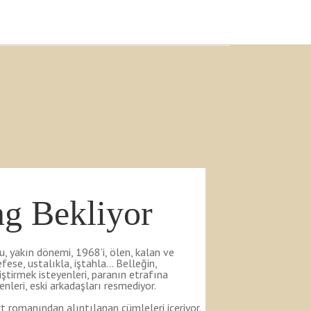
ng Bekliyor
, yakın dönemi, 1968’i, ölen, kalan ve
efese, ustalıkla, iştahla… Belleğin,
tirmek isteyenleri, paranın etrafına
nleri, eski arkadaşları resmediyor.
rt romanından alıntılanan cümleleri içeriyor.