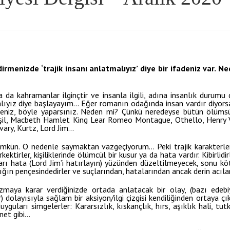
ndirmenizde ‘trajik insanı anlatmalıyız’ diye bir ifadeniz var. 
a da kahramanlar ilginçtir ve insanla ilgili, adına insanlık durumu
lıyız diye başlayayım… Eğer romanın odağında insan vardır diyors
seniz, böyle yaparsınız. Neden mi? Çünkü neredeyse bütün ölümsü
, Aşil, Macbeth Hamlet King Lear Romeo Montague, Othello, Henry V,
ary, Kurtz, Lord Jim…
ün. O nedenle saymaktan vazgeçiyorum… Peki trajik karakterlerin 
ktirler, kişiliklerinde ölümcül bir kusur ya da hata vardır. Kibirlidi
arı hata (Lord Jim’i hatırlayın) yüzünden düzeltilmeyecek, sonu köt
ğın pençesindedirler ve suçlarından, hatalarından ancak derin acılar 
zmaya karar verdiğinizde ortada anlatacak bir olay, (bazı edebiy
dolayısıyla sağlam bir aksiyon/ilgi çizgisi kendiliğinden ortaya çık
guları simgelerler: Kararsızlık, kıskançlık, hırs, aşıklık hali, tutku
anet gibi…