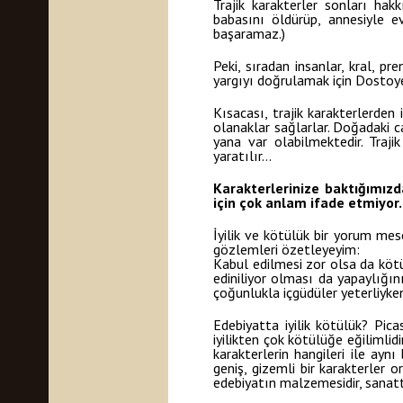
Trajik karakterler sonları hakk
babasını öldürüp, annesiyle e
başaramaz.)
Peki, sıradan insanlar, kral, 
yargıyı doğrulamak için Dostoye
Kısacası, trajik karakterlerde
olanaklar sağlarlar. Doğadaki 
yana var olabilmektedir. Traj
yaratılır…
Karakterlerinize baktığımızda
için çok anlam ifade etmiyor. 
İyilik ve kötülük bir yorum mes
gözlemleri özetleyeyim:
Kabul edilmesi zor olsa da kötül
ediniliyor olması da yapaylığının 
çoğunlukla içgüdüler yeterliyken
Edebiyatta iyilik kötülük? Pica
iyilikten çok kötülüğe eğilimli
karakterlerin hangileri ile ayn
geniş, gizemli bir karakterler 
edebiyatın malzemesidir, sanat