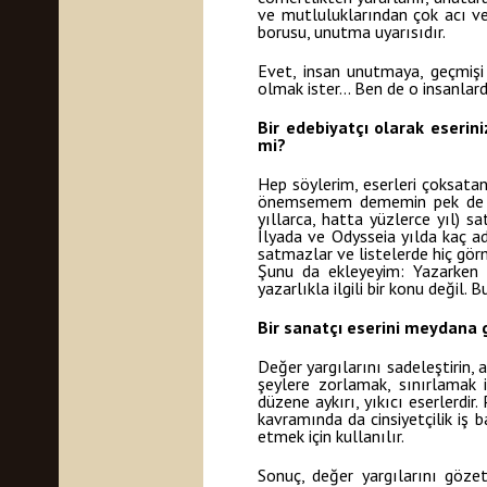
ve mutluluklarından çok acı ve u
borusu, unutma uyarısıdır.
Evet, insan unutmaya, geçmişi
olmak ister… Ben de o insanlarda
Bir edebiyatçı olarak eserin
mi?
Hep söylerim, eserleri çoksatan
önemsemem dememin pek de öne
yıllarca, hatta yüzlerce yıl)
İlyada ve Odysseia yılda kaç ad
satmazlar ve listelerde hiç görm
Şunu da ekleyeyim: Yazarken 
yazarlıkla ilgili bir konu değil.
Bir sanatçı eserini meydana g
Değer yargılarını sadeleştirin, 
şeylere zorlamak, sınırlamak i
düzene aykırı, yıkıcı eserlerdir
kavramında da cinsiyetçilik iş 
etmek için kullanılır.
Sonuç, değer yargılarını göze