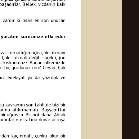
başadırlar. Bellek, vicdanın kalk
 vardır ki insan en son unutan
 yaratım sürecinize etki eder
 yazar olmadığım için çoksatmayı
ok satmak değil, sürekli, (on
s’u kıskanmaz? Bugün ülkemizde
dını hiç gördünüz mü? Cevap: Çok
anız edebiyat ya da yazmak ve
bu kavramın son tahlilde bizi bir
larına aldırmamalı. Başyapıtlar
bir uğraştır. Bir not daha: Ahlak
adınların etrafına duvarlar inşa
ndan kaçınmalı, çünkü okur bir