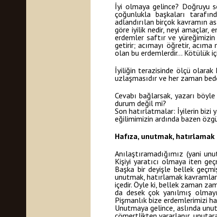
İyi olmaya gelince? Doğruyu s
çoğunlukla başkaları tarafında
adlandırılan birçok kavramın asl
göre iyilik nedir, neyi amaçlar
erdemler saftır ve yüreğimizin 
getirir; acımayı öğretir, acıma
olan bu erdemlerdir… Kötülük içi
İyiliğin terazisinde ölçü olarak 
uzlaşmasıdır ve her zaman bede
Cevabı bağlarsak, yazarı böyle 
durum değil mi?
Son hatırlatmalar: İyilerin bizi
eğilimimizin ardında bazen özgü
Hafıza, unutmak, hatırlamak e
Anılaştıramadığımız (yani unu
Kişiyi yaratıcı olmaya iten geç
Başka bir deyişle bellek geçmi
unutmak, hatırlamak kavramları 
içedir. Öyle ki, bellek zaman za
da desek çok yanılmış olmayız
Pişmanlık bize erdemlerimizi hat
Unutmaya gelince, aslında unutm
cömertlikten yararlanır, unuta