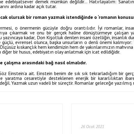
ne edebiyatsever demek mümkün değildir… Hatırlayalım: Sanatın 
arını ardına kadar açık tutar.
acak olursak bir roman yazmak istendiğinde o ‘romanın konusu
esi, o önermenin gücüyle doğru orantılıdır. İyi romanlar, insan
arıya çıkarmak ve onu bir gerçek haline dönüştürmeye çalışan 
’u yazıncaya kadar, Don Kişotluk denilen insani özelliğin, insanlık 
 güçlü, evrensel olunca, başka unsurların o denli önemi kalmıyor: 
: Ölçüsüz kıskançlık hem kendimizin hem de yakınlarımızın mahvına
iğer bir husus, edebiyatın olay anlatmak için icat edildiğidir.
ve çalışma arasındaki bağ nasıl olmalıdır.
öz Einstein’a ait. Einstein benim de sık sık tekrarladığım bir ger
yaratma cesaretiyle desteklenen enerjik bir kararlılıktan ibare
ğil. Yazmak uzun vadeli bir süreçtir. Romanlar geleceğe yazılmış m
26 Ocak 2021