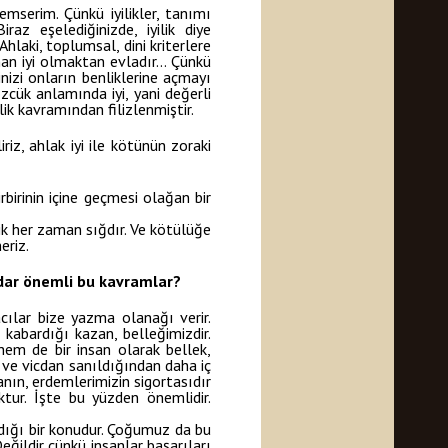
serim. Çünkü iyilikler, tanımı
raz eşelediğinizde, iyilik diye
hlaki, toplumsal, dini kriterlere
aman iyi olmaktan evladır… Çünkü
nizi onların benliklerine açmayı
zcük anlamında iyi, yani değerli
lik kavramından filizlenmiştir.
iriz, ahlak iyi ile kötünün zoraki
birinin içine geçmesi olağan bir
lik her zaman sığdır. Ve kötülüğe
eriz.
adar önemli bu kavramlar?
ılar bize yazma olanağı verir.
 kabardığı kazan, belleğimizdir.
hem de bir insan olarak bellek,
 ve vicdan sanıldığından daha iç
anın, erdemlerimizin sigortasıdır
tur. İşte bu yüzden önemlidir.
ndığı bir konudur. Çoğumuz da bu
ildir çünkü insanlar başarıları