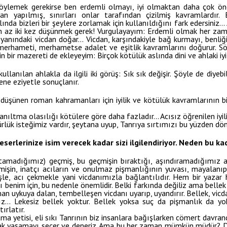
öylemek gerekirse ben erdemli olmayı, iyi olmaktan daha çok önem
n yapılmış, sınırları onlar tarafından çizilmiş kavramlardır. Bi
ında bizleri bir şeylere zorlamak için kullanıldığını fark edersiniz… A
, en az iki kez düşünmek gerek! Vurgulayayım: Erdemli olmak her z
yanındaki vicdan doğar… Vicdan, karşındakiyle bağ kurmayı, benliği
 merhameti, merhametse adalet ve eşitlik kavramlarını doğurur. Sö
n bir mazereti de ekleyeyim: Birçok kötülük aslında dini ve ahlaki iyi
kullanılan ahlakla da ilgili iki görüş: Sık sık değişir. Şöyle de diyebil
ne eziyetle sonuçlanır.
düşünen roman kahramanları için iyilik ve kötülük kavramlarının bir
 yanıltma olasılığı kötülere göre daha fazladır… Acısız öğrenilen iyi
rlük isteğimiz vardır, şeytana uyup, Tanrıya sırtımızı bu yüzden dön
serlerinize isim verecek kadar sizi ilgilendiriyor. Neden bu k
tamadığımız) geçmiş, bu geçmişin bıraktığı, aşındıramadığımız ac
mişin, inatçı acıların ve onulmaz pişmanlığının yuvası, mayalanıp
şle, acı çekmekle yani vicdanımızla bağlantılıdır. Hem bir yazar 
benim için, bu nedenle önemlidir. Belki farkında değiliz ama bellek
man uykuya dalan, tembelleşen vicdanı uyarıp, uyandırır. Bellek, vicd
… Lekesiz bellek yoktur. Bellek yoksa suç da pişmanlık da yok
ırlatır.
a yetisi, eli sıkı Tanrının biz insanlara bağışlarken cömert davra
rak yaşamayı seçer ve deneriz. Ama bu her zaman mümkün müdür? Değ