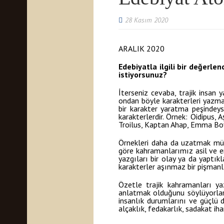
28 Kasım 2020
ARALIK 2020
Edebiyatla ilgili bir değerle
istiyorsunuz?
İterseniz cevaba, trajik insan y
ondan böyle karakterleri yazma
bir karakter yaratma peşindey
karakterlerdir. Örnek: Oidipus
Troilus, Kaptan Ahap, Emma Bov
Örnekleri daha da uzatmak mümk
göre kahramanlarımız asil ve erke
yazgıları bir olay ya da yaptıkl
karakterler aşınmaz bir pişmanlı
Özetle trajik kahramanları ya
anlatmak olduğunu söylüyorlar) 
insanlık durumlarını ve güçlü duy
alçaklık, fedakarlık, sadakat ih