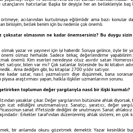
tançlarını hatırlarlar. Başka bir deyişle her an bellekleriyle baş 
 örtmeye, acılarından kurtulmaya eğilimlidir ama bazı konular da
n birisiyim, bellek benim için bu nedenle çok önemli.
iz çoksatar olmasının ne kadar önemsersiniz? Bu duygu sizin
 olmak yazar ve yayınevi için iyi haberdir. Soruya gelince, öyle bir
mi olmaz herhalde. Sadece birkaç değerlendirme yapabilirim: Ç
 satmak önemli. Kim eserleri neredeyse otuz asırdır satan Homero
et satıyor, bilen var mı? Çok satanlar listesinde bu iki kitabın a
edik… Ama dediğim gibi, bu kitaplar 2700 yıldır satıyor.
ne kadar satar, nasıl yazmalıyım diye düşünmek, bana sorars
 Bu piyasa araştırması yapan, halkla ilişkiler uzmanlarının sorunu.
etirirken toplumun değer yargılarıyla nasıl bir ilişki kurmalı?
altından yasaklar çıkar. Değer yargılarının bütününe ahlak diyorsak, 
çin icat edildiğini unutmamalıyız. Sanatçı, yaratıcı, değer yargı
. Picasso’nun sanat iffetsizdir dediğini de unutmayın. Sanat ahlaksız 
başındadır: Erkekler tarafından düzenlenmiş ahlak sistemi, en çok k
tmek, bir anlamda okuru gözetmek demektir. Yazar kesinlikle bu