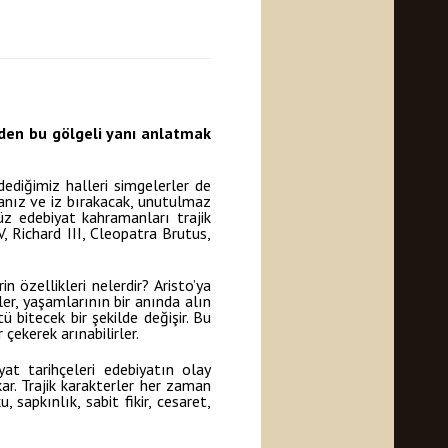
Neden bu gölgeli yanı anlatmak
 dediğimiz halleri simgelerler de
anız ve iz bırakacak, unutulmaz
z edebiyat kahramanları trajik
 Richard III, Cleopatra Brutus,
özellikleri nelerdir? Aristo’ya
rler, yaşamlarının bir anında alın
ü bitecek bir şekilde değişir. Bu
çekerek arınabilirler.
at tarihçeleri edebiyatın olay
ar. Trajik karakterler her zaman
, sapkınlık, sabit fikir, cesaret,