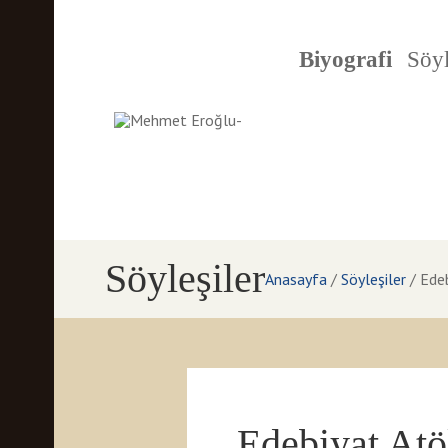
Biyografi
Söyl
Söyleşiler
Anasayfa
/
Söyleşiler
/
Edeb
Edebiyat Atö