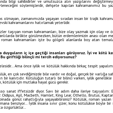
ında bilgi sahibidirler ve umutsuzca alın yazgılarını değiştirmeye 
vleneceğini söylemişlerdir, dehşete kapılan kahramanımız bu ya
prens olmayan, zamanımızda yaşayan sıradan insan bir trajik kahram
vski kahramanlarını hatırlamak yeterlidir.
n izler taşıyan roman kahramanları, bize olay yazmak için olay ve
canlılarda birlikte görülmezken, bütün erdemlerimizin anası olan m
ik roman kahramanları işte bu gölgeli alanlarda boy atan temala
 duyguların iç içe geçtiği insanları görüyoruz. İyi ve kötü ka
Bu giriftliği bilinçli mi tercih ediyorsunuz?
elesidir… Ama önce iyilik ve kötülük hakkında birkaç tespit yapalı
ük, en çok sevdiğimizde bile vardır ve doğal, gerçek bir varlığa sahi
bir kanıtıdır. Kötülüğün tutarlı bir bilinci varken, iyilik genellikle b
, kötülük için mutlaka hayal gücü gerekir.
sso sanat iffetsizdir diyor. Savı bir adım daha ileriye taşıyalım
dir. Oidipus, Aşil, Macbeth, Hamlet, King Lear, Othello, Brutus, Kap
ı binada gönül rahatlığıyla yaşayabilirsiniz? Kötülük, roman yazan b
ormana benziyor… İyilik insana sınır çizer, konu kötülükse böyle bir
ta özgürlüktür…