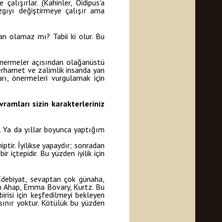
çalışırlar. (Kahinler, Oidipus’a
zgıyı değiştirmeye çalışır ama
an olamaz mı? Tabii ki olur. Bu
 önermeler açısından olağanüstü
erhamet ve zalimlik insanda yan
rı, önermeleri vurgulamak için
vramları sizin karakterleriniz
m. Ya da yıllar boyunca yaptığım
ptir. İyilikse yapaydır; sonradan
ir içtepidir. Bu yüzden iyilik için
: Edebiyat, sevaptan çok günaha,
tan Ahap, Emma Bovary, Kurtz. Bu
irisi için keşfedilmeyi bekleyen
 sınır yoktur. Kötülük bu yüzden