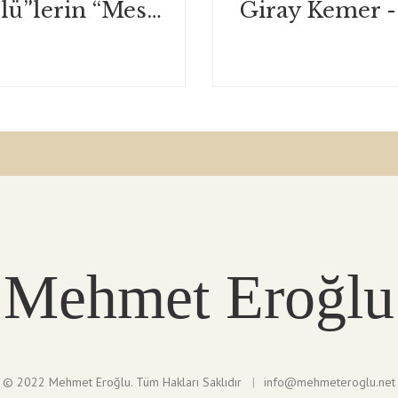
“Geç Kalmış Ölü”lerin “Meselenin Kalbi”ne İnme Çabası Olarak Varoluşsal Suçluluk / Varlık - Ekim 2020
Mehmet Eroğlu
© 2022 Mehmet Eroğlu. Tüm Hakları Saklıdır
info@mehmeteroglu.net