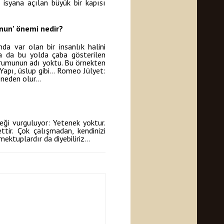
isyana açılan büyük bir kapısı
nun’ önemi nedir?
da var olan bir insanlık halini
ya da bu yolda çaba gösterilen
durumunun adı yoktu. Bu örnekten
Yapı, üslup gibi… Romeo Jülyet:
 neden olur…
çeği vurguluyor: Yetenek yoktur.
ttir. Çok çalışmadan, kendinizi
ektuplardır da diyebiliriz…