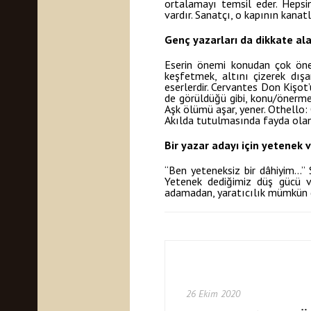
ortalamayı temsil eder. Hepsi
vardır. Sanatçı, o kapının kanatl
Genç yazarları da dikkate al
Eserin önemi konudan çok önerm
keşfetmek, altını çizerek dış
eserlerdir. Cervantes Don Kişot
de görüldüğü gibi, konu/önerme
Aşk ölümü aşar, yener. Othello
Akılda tutulmasında fayda olan d
Bir yazar adayı için yetenek 
“Ben yeteneksiz bir dâhiyim…” S
Yetenek dediğimiz düş gücü ve 
adamadan, yaratıcılık mümkün de
26 Ekim 2020