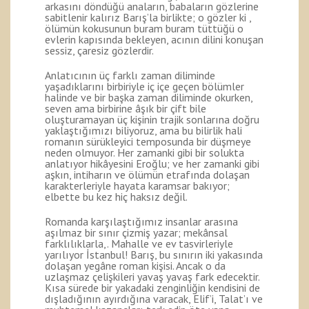
arkasını döndüğü anaların, babaların gözlerine
sabitlenir kalırız Barış’la birlikte; o gözler ki ,
ölümün kokusunun buram buram tüttüğü o
evlerin kapısında bekleyen, acının dilini konuşan
sessiz, çaresiz gözlerdir.
Anlatıcının üç farklı zaman diliminde
yaşadıklarını birbiriyle iç içe geçen bölümler
halinde ve bir başka zaman diliminde okurken,
seven ama birbirine âşık bir çift bile
oluşturamayan üç kişinin trajik sonlarına doğru
yaklaştığımızı biliyoruz, ama bu bilirlik hali
romanın sürükleyici temposunda bir düşmeye
neden olmuyor. Her zamanki gibi bir solukta
anlatıyor hikâyesini Eroğlu; ve her zamanki gibi
aşkın, intiharın ve ölümün etrafında dolaşan
karakterleriyle hayata karamsar bakıyor;
elbette bu kez hiç haksız değil.
Romanda karşılaştığımız insanlar arasına
aşılmaz bir sınır çizmiş yazar; mekânsal
farklılıklarla,. Mahalle ve ev tasvirleriyle
yarılıyor İstanbul! Barış, bu sınırın iki yakasında
dolaşan yegâne roman kişisi. Ancak o da
uzlaşmaz çelişkileri yavaş yavaş fark edecektir.
Kısa sürede bir yakadaki zenginliğin kendisini de
dışladığının ayırdığına varacak, Elif’i, Talat’ı ve