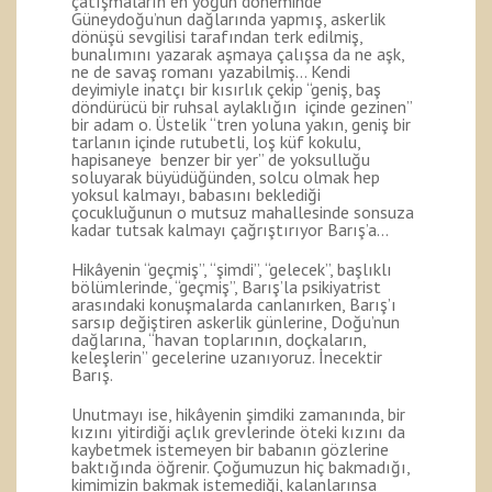
çatışmaların en yoğun döneminde
Güneydoğu’nun dağlarında yapmış, askerlik
dönüşü sevgilisi tarafından terk edilmiş,
bunalımını yazarak aşmaya çalışsa da ne aşk,
ne de savaş romanı yazabilmiş… Kendi
deyimiyle inatçı bir kısırlık çekip “geniş, baş
döndürücü bir ruhsal aylaklığın içinde gezinen”
bir adam o. Üstelik “tren yoluna yakın, geniş bir
tarlanın içinde rutubetli, loş küf kokulu,
hapisaneye benzer bir yer” de yoksulluğu
soluyarak büyüdüğünden, solcu olmak hep
yoksul kalmayı, babasını beklediği
çocukluğunun o mutsuz mahallesinde sonsuza
kadar tutsak kalmayı çağrıştırıyor Barış’a…
Hikâyenin “geçmiş”, “şimdi”, “gelecek”, başlıklı
bölümlerinde, “geçmiş”, Barış’la psikiyatrist
arasındaki konuşmalarda canlanırken, Barış’ı
sarsıp değiştiren askerlik günlerine, Doğu’nun
dağlarına, “havan toplarının, doçkaların,
keleşlerin” gecelerine uzanıyoruz. İnecektir
Barış.
Unutmayı ise, hikâyenin şimdiki zamanında, bir
kızını yitirdiği açlık grevlerinde öteki kızını da
kaybetmek istemeyen bir babanın gözlerine
baktığında öğrenir. Çoğumuzun hiç bakmadığı,
kimimizin bakmak istemediği, kalanlarınsa