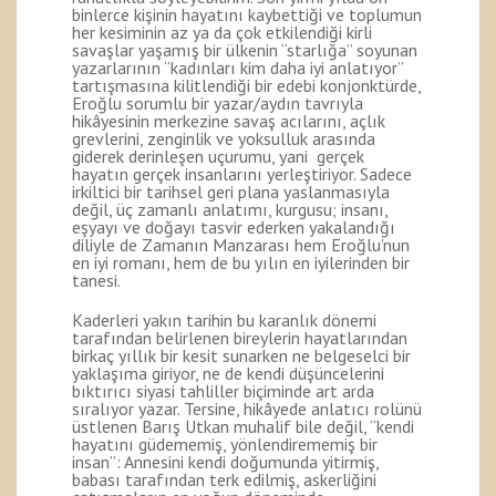
binlerce kişinin hayatını kaybettiği ve toplumun
her kesiminin az ya da çok etkilendiği kirli
savaşlar yaşamış bir ülkenin “starlığa” soyunan
yazarlarının “kadınları kim daha iyi anlatıyor”
tartışmasına kilitlendiği bir edebi konjonktürde,
Eroğlu sorumlu bir yazar/aydın tavrıyla
hikâyesinin merkezine savaş acılarını, açlık
grevlerini, zenginlik ve yoksulluk arasında
giderek derinleşen uçurumu, yani gerçek
hayatın gerçek insanlarını yerleştiriyor. Sadece
irkiltici bir tarihsel geri plana yaslanmasıyla
değil, üç zamanlı anlatımı, kurgusu; insanı,
eşyayı ve doğayı tasvir ederken yakalandığı
diliyle de Zamanın Manzarası hem Eroğlu’nun
en iyi romanı, hem de bu yılın en iyilerinden bir
tanesi.
Kaderleri yakın tarihin bu karanlık dönemi
tarafından belirlenen bireylerin hayatlarından
birkaç yıllık bir kesit sunarken ne belgeselci bir
yaklaşıma giriyor, ne de kendi düşüncelerini
bıktırıcı siyasi tahliller biçiminde art arda
sıralıyor yazar. Tersine, hikâyede anlatıcı rolünü
üstlenen Barış Utkan muhalif bile değil, “kendi
hayatını güdememiş, yönlendirememiş bir
insan”: Annesini kendi doğumunda yitirmiş,
babası tarafından terk edilmiş, askerliğini