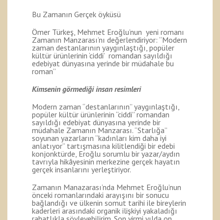
Bu Zamanın Gerçek öyküsü
Ömer Türkeş, Mehmet Eroğlu’nun yeni romanı
Zamanın Manzarası’nı değerlendiriyor: “Modern
zaman destanlarının yaygınlaştığı, popüler
kültür ürünlerinin ‘ciddi’ romandan sayıldığı
edebiyat dünyasına yerinde bir müdahale bu
roman”
Kimsenin görmediği insan resimleri
Modern zaman “destanlarının” yaygınlaştığı,
popüler kültür ürünlerinin “ciddi” romandan
sayıldığı edebiyat dünyasına yerinde bir
müdahale Zamanın Manzarası. “Starlığa”
soyunan yazarların “kadınları kim daha iyi
anlatıyor” tartışmasına kilitlendiği bir edebi
konjonktürde, Eroğlu sorumlu bir yazar/aydın
tavrıyla hikâyesinin merkezine gerçek hayatın
gerçek insanlarını yerleştiriyor.
Zamanın Manazarası’nda Mehmet Eroğlu’nun
önceki romanlarındaki arayışını bir sonucu
bağlandığı ve ülkenin somut tarihi ile bireylerin
kaderleri arasındaki organik ilişkiyi yakaladığı
rahatlıkla söyleyebilirim. Son yirmi yılda on