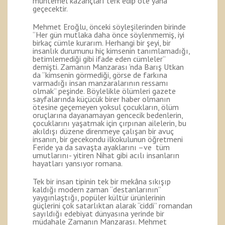
muhtemel kazançları terk edip öte yana
geçecektir.
Mehmet Eroğlu, önceki söyleşilerinden birinde
“Her gün mutlaka daha önce söylenmemiş, iyi
birkaç cümle kurarım. Herhangi bir şeyi, bir
insanlık durumunu hiç kimsenin tanımlamadığı,
betimlemediği gibi ifade eden cümleler”
demişti. Zamanın Manzarası ’nda Barış Utkan
da “kimsenin görmediği, görse de farkına
varmadığı insan manzaralarının ressamı
olmak” peşinde. Böylelikle ölümleri gazete
sayfalarında küçücük birer haber olmanın
ötesine geçemeyen yoksul çocukların, ölüm
oruçlarına dayanamayan gencecik bedenlerin,
çocuklarını yaşatmak için çırpınan ailelerin, bu
akıldışı düzene direnmeye çalışan bir avuç
insanın, bir gecekondu ilkokulunun öğretmeni
Feride ya da savaşta ayaklarını –ve tüm
umutlarını- yitiren Nihat gibi acılı insanların
hayatları yansıyor romana.
Tek bir insan tipinin tek bir mekâna sıkışıp
kaldığı modern zaman “destanlarının”
yaygınlaştığı, popüler kültür ürünlerinin
güçlerini çok satarlıktan alarak “ciddi” romandan
sayıldığı edebiyat dünyasına yerinde bir
müdahale Zamanın Manzarası. Mehmet