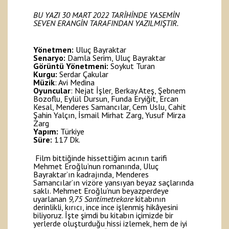
BU YAZI 30 MART 2022 TARİHİNDE YASEMİN
SEVEN ERANGİN TARAFINDAN YAZILMIŞTIR.
Yönetmen:
Uluç Bayraktar
Senaryo:
Damla Serim, Uluç Bayraktar
Görüntü Yönetmeni:
Soykut Turan
Kurgu:
Serdar Çakular
Müzik
: Avi Medina
Oyuncular
: Nejat İşler, Berkay Ateş, Şebnem
Bozoflu, Eylül Dursun, Funda Eryiğit, Ercan
Kesal, Menderes Samancılar, Cem Uslu, Cahit
Şahin Yalçın, İsmail Mirhat Zarg, Yusuf Mirza
Zarg
Yapım:
Türkiye
Süre:
117 Dk.
Film bittiğinde hissettiğim acının tarifi
Mehmet Eroğlu’nun romanında, Uluç
Bayraktar’ın kadrajında, Menderes
Samancılar’ın vizöre yansıyan beyaz saçlarında
saklı. Mehmet Eroğlu’nun beyazperdeye
uyarlanan
9,75 Santimetrekare
kitabının
derinlikli, kırıcı, ince ince işlenmiş hikâyesini
biliyoruz. İşte şimdi bu kitabın içimizde bir
yerlerde oluşturduğu hissi izlemek, hem de iyi