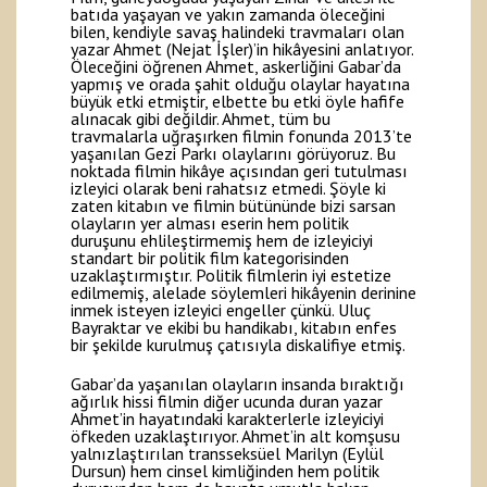
batıda yaşayan ve yakın zamanda öleceğini
bilen, kendiyle savaş halindeki travmaları olan
yazar Ahmet (Nejat İşler)’in hikâyesini anlatıyor.
Öleceğini öğrenen Ahmet, askerliğini Gabar’da
yapmış ve orada şahit olduğu olaylar hayatına
büyük etki etmiştir, elbette bu etki öyle hafife
alınacak gibi değildir. Ahmet, tüm bu
travmalarla uğraşırken filmin fonunda 2013’te
yaşanılan Gezi Parkı olaylarını görüyoruz. Bu
noktada filmin hikâye açısından geri tutulması
izleyici olarak beni rahatsız etmedi. Şöyle ki
zaten kitabın ve filmin bütününde bizi sarsan
olayların yer alması eserin hem politik
duruşunu ehlileştirmemiş hem de izleyiciyi
standart bir politik film kategorisinden
uzaklaştırmıştır. Politik filmlerin iyi estetize
edilmemiş, alelade söylemleri hikâyenin derinine
inmek isteyen izleyici engeller çünkü. Uluç
Bayraktar ve ekibi bu handikabı, kitabın enfes
bir şekilde kurulmuş çatısıyla diskalifiye etmiş.
Gabar’da yaşanılan olayların insanda bıraktığı
ağırlık hissi filmin diğer ucunda duran yazar
Ahmet’in hayatındaki karakterlerle izleyiciyi
öfkeden uzaklaştırıyor. Ahmet’in alt komşusu
yalnızlaştırılan transseksüel Marilyn (Eylül
Dursun) hem cinsel kimliğinden hem politik