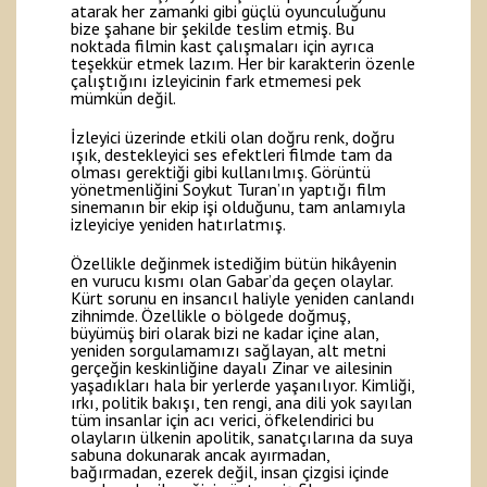
atarak her zamanki gibi güçlü oyunculuğunu
bize şahane bir şekilde teslim etmiş. Bu
noktada filmin kast çalışmaları için ayrıca
teşekkür etmek lazım. Her bir karakterin özenle
çalıştığını izleyicinin fark etmemesi pek
mümkün değil.
İzleyici üzerinde etkili olan doğru renk, doğru
ışık, destekleyici ses efektleri filmde tam da
olması gerektiği gibi kullanılmış. Görüntü
yönetmenliğini Soykut Turan’ın yaptığı film
sinemanın bir ekip işi olduğunu, tam anlamıyla
izleyiciye yeniden hatırlatmış.
Özellikle değinmek istediğim bütün hikâyenin
en vurucu kısmı olan Gabar’da geçen olaylar.
Kürt sorunu en insancıl haliyle yeniden canlandı
zihnimde. Özellikle o bölgede doğmuş,
büyümüş biri olarak bizi ne kadar içine alan,
yeniden sorgulamamızı sağlayan, alt metni
gerçeğin keskinliğine dayalı Zinar ve ailesinin
yaşadıkları hala bir yerlerde yaşanılıyor. Kimliği,
ırkı, politik bakışı, ten rengi, ana dili yok sayılan
tüm insanlar için acı verici, öfkelendirici bu
olayların ülkenin apolitik, sanatçılarına da suya
sabuna dokunarak ancak ayırmadan,
bağırmadan, ezerek değil, insan çizgisi içinde