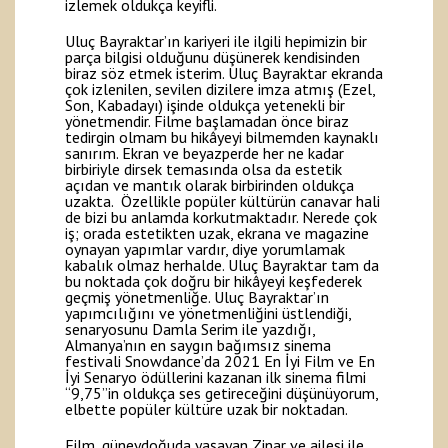
izlemek oldukça keyifli.
Uluç Bayraktar’ın kariyeri ile ilgili hepimizin bir
parça bilgisi olduğunu düşünerek kendisinden
biraz söz etmek isterim. Uluç Bayraktar ekranda
çok izlenilen, sevilen dizilere imza atmış (Ezel,
Son, Kabadayı) işinde oldukça yetenekli bir
yönetmendir. Filme başlamadan önce biraz
tedirgin olmam bu hikâyeyi bilmemden kaynaklı
sanırım. Ekran ve beyazperde her ne kadar
birbiriyle dirsek temasında olsa da estetik
açıdan ve mantık olarak birbirinden oldukça
uzakta. Özellikle popüler kültürün canavar hali
de bizi bu anlamda korkutmaktadır. Nerede çok
iş; orada estetikten uzak, ekrana ve magazine
oynayan yapımlar vardır, diye yorumlamak
kabalık olmaz herhalde. Uluç Bayraktar tam da
bu noktada çok doğru bir hikâyeyi keşfederek
geçmiş yönetmenliğe. Uluç Bayraktar’ın
yapımcılığını ve yönetmenliğini üstlendiği,
senaryosunu Damla Serim ile yazdığı,
Almanya’nın en saygın bağımsız sinema
festivali Snowdance’da 2021 En İyi Film ve En
İyi Senaryo ödüllerini kazanan ilk sinema filmi
“9,75”in oldukça ses getireceğini düşünüyorum,
elbette popüler kültüre uzak bir noktadan.
Film, güneydoğuda yaşayan Zinar ve ailesi ile