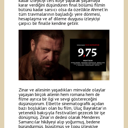
kadar izleyiciyi ters köşe yaparak yaşamaya
karar verdiğini düşündüren final bölümü filmin
bütünü kadar sarsıcı olsa da özellikle Ahmet’in
tüm travmalarının başladığı yere dönmesi,
hesaplaşma ve af dileme duygusu izleyiciyi
çarpıcı bir finalle kendine getirir.
Zinar ve ailesinin yaşadıkları minvalde olaylar
yaşayan birçok ailenin hem romana hem de
filme ayrıca bir ilgi ve sevgi göstereceğini
düşünüyorum. Elbette sinematografik açıdan
bazı boşlukları olan bu film, Uluç Bayraktar’ın
yetenekli bakışıyla festivalleri gezecek bir işe
dönüşmüş. Zinar’ın dedesi olarak Menderes
Samancılar hikâyeyi alıp yoğurmuş, bedene
büründürmüş, büyütmüş ve topu izleyiciye