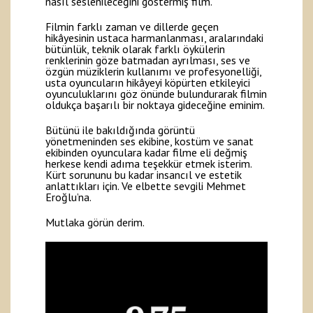
nasıl seslenileceğini göstermiş film.
Filmin farklı zaman ve dillerde geçen
hikâyesinin ustaca harmanlanması, aralarındaki
bütünlük, teknik olarak farklı öykülerin
renklerinin göze batmadan ayrılması, ses ve
özgün müziklerin kullanımı ve profesyonelliği,
usta oyuncuların hikâyeyi köpürten etkileyici
oyunculuklarını göz önünde bulundurarak filmin
oldukça başarılı bir noktaya gideceğine eminim.
Bütünü ile bakıldığında görüntü
yönetmeninden ses ekibine, kostüm ve sanat
ekibinden oyunculara kadar filme eli değmiş
herkese kendi adıma teşekkür etmek isterim.
Kürt sorununu bu kadar insancıl ve estetik
anlattıkları için. Ve elbette sevgili Mehmet
Eroğlu’na.
Mutlaka görün derim.