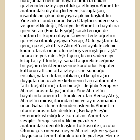
duruşundan hem de hayata umutla bakan
gözlerinden izleyiciyi oldukça etkiliyor. Ahmet’le
aralarındaki diyalog kirlenen, kutuplaşan,
insanlıktan çıkan dünyaya açık bir başkaldırı.
Yine arka fonda duran Gezi Olayları sadece ses
ve görsellik değil, Marilyn ile Ahmet’in hayatına
giren Serap (Funda Eryiğit) karakteri için de
sağlam bir köprü oluyor. Üniversitede öğretim
görevlisi olarak yaşayan Serap, 30’lu yaşlarında,
genç, güzel, akıllı ve Ahmet’i anlayabilecek bir
kadın olarak onun ölüme boş vermişliğini “aşk”
figürü ile yok eder. Aşk figürü, bizim sadece iyi
kitapta, iyi filmde, iyi sanatta görebileceğimiz
bir yaşam denklemi üzerine kuruludur. Popüler
kültürün alttan alta izleyicisine sunduğu,
entrika, yalan dolan, intikam, öfke gibi aşırı
duygulardan uzak ve kelimenin tam anlamı ile
“altı boşaltılmış olan bir aşk” değildir Serap ve
Ahmet arasında yaşanılan. Yine Ahmet’in
hayatında önemli bir karakter olan Berkay Ateş,
Ahmet’in mirasçılarından biri ve aynı zamanda
onun Gabar dönemlerinden askeridir. Ahmet’in
ölümle arasındaki denklem, Berkay Ateş’in
evlenmek istediği kız, komutanı Ahmet ve
sevgilisi Serap, sembolik bir yüzük ve
aralarındaki derinlikli aşkın tutkusu ile çözülür.
Ölümü çok önemsemeyen Ahmet aşk ve yaşam
duygusunu temel alarak ölümle yüzleşir. Her ne