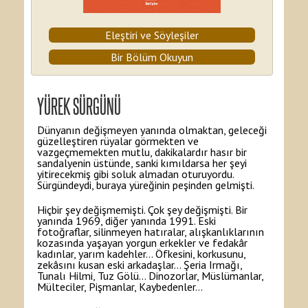
Eleştiri ve Söyleşiler
Bir Bölüm Okuyun
YÜREK SÜRGÜNÜ
Dünyanın değişmeyen yanında olmaktan, geleceği
güzelleştiren rüyalar görmekten ve
vazgeçmemekten mutlu, dakikalardır hasır bir
sandalyenin üstünde, sanki kımıldarsa her şeyi
yitirecekmiş gibi soluk almadan oturuyordu.
Sürgündeydi, buraya yüreğinin peşinden gelmişti.
Hiçbir şey değişmemişti. Çok şey değişmişti. Bir
yanında 1969, diğer yanında 1991. Eski
fotoğraflar, silinmeyen hatıralar, alışkanlıklarının
kozasında yaşayan yorgun erkekler ve fedakâr
kadınlar, yarım kadehler… Öfkesini, korkusunu,
zekâsını kusan eski arkadaşlar… Şeria Irmağı,
Tunalı Hilmi, Tuz Gölü… Dinozorlar, Müslümanlar,
Mülteciler, Pişmanlar, Kaybedenler…