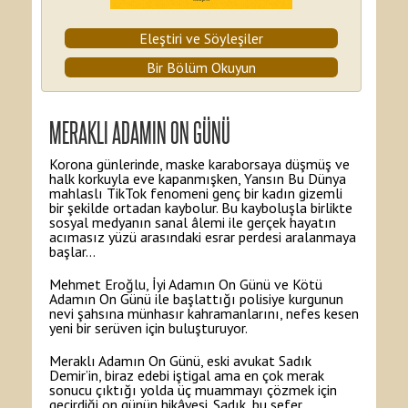
Eleştiri ve Söyleşiler
Bir Bölüm Okuyun
MERAKLI ADAMIN ON GÜNÜ
Korona günlerinde, maske karaborsaya düşmüş ve
halk korkuyla eve kapanmışken, Yansın Bu Dünya
mahlaslı TikTok fenomeni genç bir kadın gizemli
bir şekilde ortadan kaybolur. Bu kayboluşla birlikte
sosyal medyanın sanal âlemi ile gerçek hayatın
acımasız yüzü arasındaki esrar perdesi aralanmaya
başlar…
Mehmet Eroğlu, İyi Adamın On Günü ve Kötü
Adamın On Günü ile başlattığı polisiye kurgunun
nevi şahsına münhasır kahramanlarını, nefes kesen
yeni bir serüven için buluşturuyor.
Meraklı Adamın On Günü, eski avukat Sadık
Demir’in, biraz edebi iştigal ama en çok merak
sonucu çıktığı yolda üç muammayı çözmek için
geçirdiği on günün hikâyesi. Sadık, bu sefer